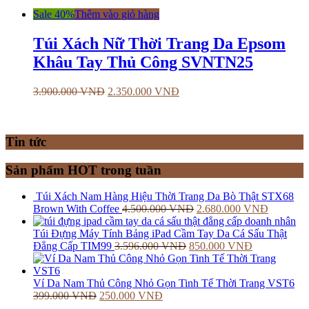
Sale 40%
Thêm vào giỏ hàng
Túi Xách Nữ Thời Trang Da Epsom
Khâu Tay Thủ Công SVNTN25
3.900.000
VNĐ
2.350.000
VNĐ
Tin tức
Sản phẩm HOT trong tuần
Túi Xách Nam Hàng Hiệu Thời Trang Da Bò Thật STX68
Brown With Coffee
4.500.000
VNĐ
2.680.000
VNĐ
Túi Đựng Máy Tính Bảng iPad Cầm Tay Da Cá Sấu Thật
Đẳng Cấp TIM99
3.596.000
VNĐ
850.000
VNĐ
Ví Da Nam Thủ Công Nhỏ Gọn Tinh Tế Thời Trang VST6
399.000
VNĐ
250.000
VNĐ