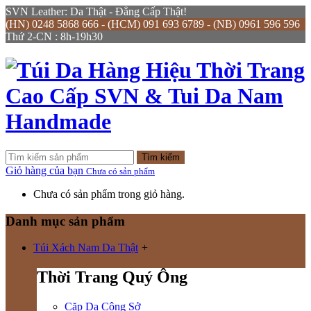
SVN Leather: Da Thật - Đẳng Cấp Thật!
(HN) 0248 5868 666 - (HCM) 091 693 6789 - (NB) 0961 596 596
Thứ 2-CN : 8h-19h30
Tìm kiếm
Giỏ hàng của bạn
Chưa có sản phẩm
Chưa có sản phẩm trong giỏ hàng.
Danh mục sản phẩm
Túi Xách Nam Da Thật
+
Thời Trang Quý Ông
Cặp Da Công Sở