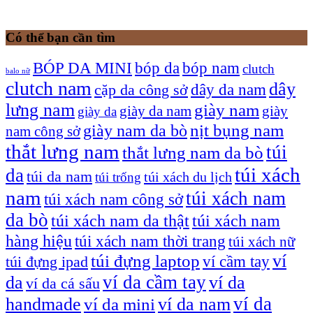
Có thể bạn cần tìm
bóp nam
BÓP DA MINI
bóp da
clutch
balo nữ
clutch nam
dây
dây da nam
cặp da công sở
lưng nam
giày nam
giày
giày da nam
giày da
giày nam da bò
nịt bụng nam
nam công sở
thắt lưng nam
túi
thắt lưng nam da bò
túi xách
da
túi da nam
túi xách du lịch
túi trống
nam
túi xách nam
túi xách nam công sở
da bò
túi xách nam da thật
túi xách nam
hàng hiệu
túi xách nam thời trang
túi xách nữ
túi đựng laptop
ví
ví cầm tay
túi đựng ipad
ví da cầm tay
da
ví da
ví da cá sấu
ví da
handmade
ví da nam
ví da mini