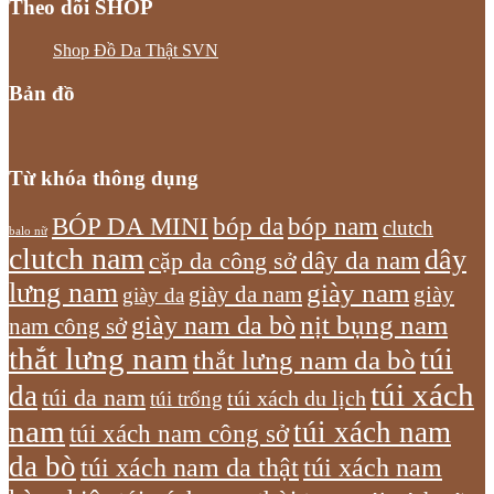
Theo dõi SHOP
Shop Đồ Da Thật SVN
Bản đồ
Từ khóa thông dụng
bóp nam
BÓP DA MINI
bóp da
clutch
balo nữ
clutch nam
dây
dây da nam
cặp da công sở
lưng nam
giày nam
giày
giày da nam
giày da
giày nam da bò
nịt bụng nam
nam công sở
thắt lưng nam
túi
thắt lưng nam da bò
túi xách
da
túi da nam
túi xách du lịch
túi trống
nam
túi xách nam
túi xách nam công sở
da bò
túi xách nam da thật
túi xách nam