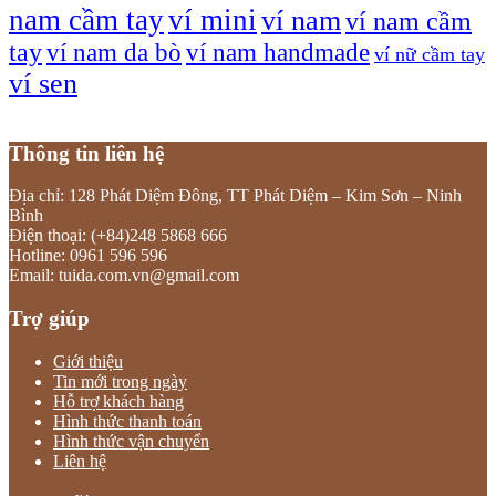
nam cầm tay
ví mini
ví nam
ví nam cầm
tay
ví nam da bò
ví nam handmade
ví nữ cầm tay
ví sen
Thông tin liên hệ
Địa chỉ: 128 Phát Diệm Đông, TT Phát Diệm – Kim Sơn – Ninh
Bình
Điện thoại: (+84)248 5868 666
Hotline: 0961 596 596
Email: tuida.com.vn@gmail.com
Trợ giúp
Giới thiệu
Tin mới trong ngày
Hỗ trợ khách hàng
Hình thức thanh toán
Hình thức vận chuyển
Liên hệ