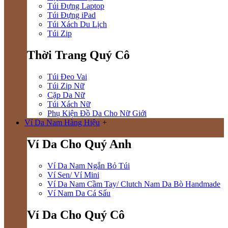
Túi Đựng Laptop
Túi Đựng iPad
Túi Xách Du Lịch
Túi Zip
Thời Trang Quý Cô
Túi Đeo Vai
Túi Zip Nữ
Cặp Da Nữ
Túi Xách Nữ
Phụ Kiện Đồ Da Cho Nữ Giới
Ví Da Nam Hàng Hiệu
+
Ví Da Cho Quý Anh
Ví Da Nam Ngắn Bỏ Túi
Ví Sen/ Ví Mini
Ví Da Nam Cầm Tay/ Clutch Nam Da Bò Handmade
Ví Nam Da Cá Sấu
Ví Da Cho Quý Cô