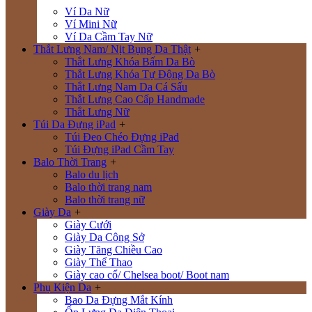
Ví Da Nữ
Ví Mini Nữ
Ví Da Cầm Tay Nữ
Thắt Lưng Nam/ Nịt Bụng Da Thật
+
Thắt Lưng Khóa Bấm Da Bò
Thắt Lưng Khóa Tự Động Da Bò
Thắt Lưng Nam Da Cá Sấu
Thắt Lưng Cao Cấp Handmade
Thắt Lưng Nữ
Túi Da Đựng iPad
+
Túi Đeo Chéo Đựng iPad
Túi Đựng iPad Cầm Tay
Balo Thời Trang
+
Balo du lịch
Balo thời trang nam
Balo thời trang nữ
Giày Da
+
Giày Cưới
Giày Da Công Sở
Giày Tăng Chiều Cao
Giày Thể Thao
Giày cao cổ/ Chelsea boot/ Boot nam
Phụ Kiện Da
+
Bao Da Đựng Mắt Kính