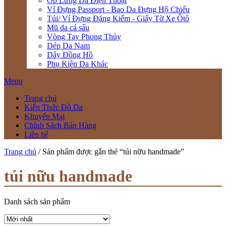
Ốp Lưng Da Điện Thoại
Ví Đựng Passport - Bao Da Đựng Hộ Chiếu
Túi/ Ví Đựng Đăng Kiểm - Giấy Tờ Xe Ôtô
Mũ da cá sấu
Vòng Tay Phong Thủy
Dép Da Nam
Dây Đồng Hồ
Phụ Kiện Da Khác
Menu
Trang chủ
Kiến Thức Đồ Da
Khuyến Mại
Chính Sách Bán Hàng
Liên hệ
Trang chủ
/ Sản phẩm được gắn thẻ “túi nữu handmade”
túi nữu handmade
Danh sách sản phẩm