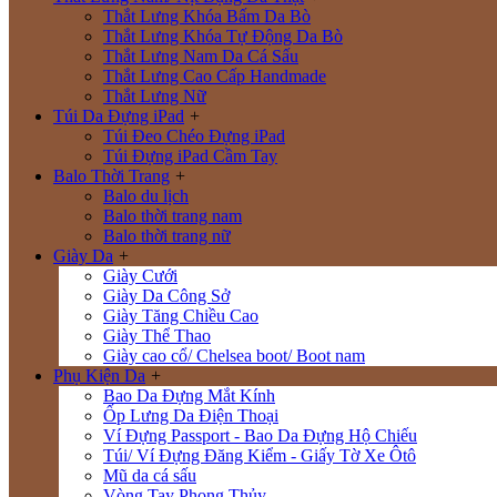
Thắt Lưng Khóa Bấm Da Bò
Thắt Lưng Khóa Tự Động Da Bò
Thắt Lưng Nam Da Cá Sấu
Thắt Lưng Cao Cấp Handmade
Thắt Lưng Nữ
Túi Da Đựng iPad
+
Túi Đeo Chéo Đựng iPad
Túi Đựng iPad Cầm Tay
Balo Thời Trang
+
Balo du lịch
Balo thời trang nam
Balo thời trang nữ
Giày Da
+
Giày Cưới
Giày Da Công Sở
Giày Tăng Chiều Cao
Giày Thể Thao
Giày cao cổ/ Chelsea boot/ Boot nam
Phụ Kiện Da
+
Bao Da Đựng Mắt Kính
Ốp Lưng Da Điện Thoại
Ví Đựng Passport - Bao Da Đựng Hộ Chiếu
Túi/ Ví Đựng Đăng Kiểm - Giấy Tờ Xe Ôtô
Mũ da cá sấu
Vòng Tay Phong Thủy