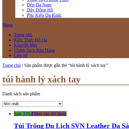
Dép Da Nam
Dây Đồng Hồ
Phụ Kiện Da Khác
Menu
Trang chủ
Kiến Thức Đồ Da
Khuyến Mại
Chính Sách Bán Hàng
Liên hệ
Trang chủ
/ Sản phẩm được gắn thẻ “túi hành lý xách tay”
túi hành lý xách tay
Danh sách sản phẩm
Sale 33%
Thêm vào giỏ hàng
Túi Trống Du Lịch SVN Leather Da 