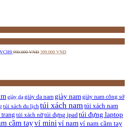
ữ VCH9
990.000
VNĐ
399.000
VNĐ
am
giày nam
giày nam công sở
giày da nam
giày da
túi xách nam
túi xách nam
túi xách du lịch
g
túi đựng laptop
 trang
túi xách nữ
túi đựng ipad
am cầm tay
ví mini
ví nam
ví nam cầm tay