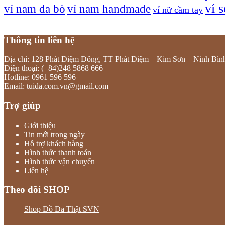
ví 
ví nam da bò
ví nam handmade
ví nữ cầm tay
Thông tin liên hệ
Địa chỉ: 128 Phát Diệm Đông, TT Phát Diệm – Kim Sơn – Ninh Bìn
Điện thoại: (+84)248 5868 666
Hotline: 0961 596 596
Email: tuida.com.vn@gmail.com
Trợ giúp
Giới thiệu
Tin mới trong ngày
Hỗ trợ khách hàng
Hình thức thanh toán
Hình thức vận chuyển
Liên hệ
Theo dõi SHOP
Shop Đồ Da Thật SVN