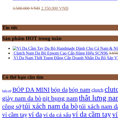
3.500.000
VNĐ
2.350.000
VNĐ
Tin tức
Sản phẩm HOT trong tuần
Clutch Nam Da Bò Epsom Cao Cấp Hàng Hiệu SCN96
3.65
Ví Da Nam Thời Trang Đẳng Cấp Doanh Nhân Da Bò Sáp 
Có thể bạn cần tìm
clut
bóp nam
BÓP DA MINI
bóp da
clutch
balo nữ
thắt lưng n
giày nam da bò
nịt bụng nam
túi xách nam da bò
túi xách nam d
công sở
ví da cầm tay
ví da
v
ví cầm tay
ví da cá sấu