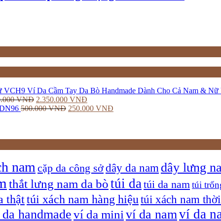
Ví Da Cầm Tay Da Bò Handmade Dành Cho Cả Nam & N
0.000
VNĐ
2.350.000
VNĐ
VDN96
500.000
VNĐ
250.000
VNĐ
ch nam
dây lưng n
dây da nam
cặp da công sở
am
túi da
thắt lưng nam da bò
túi da nam
túi trốn
a thật
túi xách nam hàng hiệu
túi xách nam thời
ví da n
í da handmade
ví da nam
ví da mini