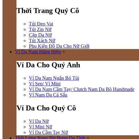
Thời Trang Quý Cô
Túi Đeo Vai
Túi Zip Nữ
Cặp Da Nữ
Túi Xách Nữ
Phụ Kiện Đồ Da Cho Nữ Giới
Ví Da Nam Hàng Hiệu
+
Ví Da Cho Quý Anh
Ví Da Nam Ngắn Bỏ Túi
Ví Sen/ Ví Mini
Ví Da Nam Cầm Tay/ Clutch Nam Da Bò Handmade
Ví Nam Da Cá Sấu
Ví Da Cho Quý Cô
Ví Da Nữ
Ví Mini Nữ
Ví Da Cầm Tay Nữ
Thắt Lưng Nam/ Nịt Bụng Da Thật
+