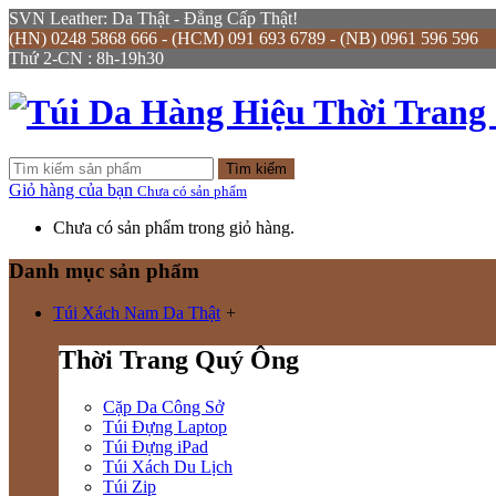
SVN Leather: Da Thật - Đẳng Cấp Thật!
(HN) 0248 5868 666 - (HCM) 091 693 6789 - (NB) 0961 596 596
Thứ 2-CN : 8h-19h30
Tìm kiếm
Giỏ hàng của bạn
Chưa có sản phẩm
Chưa có sản phẩm trong giỏ hàng.
Danh mục sản phẩm
Túi Xách Nam Da Thật
+
Thời Trang Quý Ông
Cặp Da Công Sở
Túi Đựng Laptop
Túi Đựng iPad
Túi Xách Du Lịch
Túi Zip