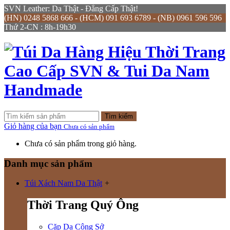
SVN Leather: Da Thật - Đẳng Cấp Thật!
(HN) 0248 5868 666 - (HCM) 091 693 6789 - (NB) 0961 596 596
Thứ 2-CN : 8h-19h30
Tìm kiếm
Giỏ hàng của bạn
Chưa có sản phẩm
Chưa có sản phẩm trong giỏ hàng.
Danh mục sản phẩm
Túi Xách Nam Da Thật
+
Thời Trang Quý Ông
Cặp Da Công Sở