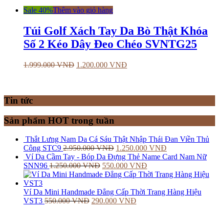
Sale 40%
Thêm vào giỏ hàng
Túi Golf Xách Tay Da Bò Thật Khóa
Số 2 Kéo Dây Đeo Chéo SVNTG25
1.999.000
VNĐ
1.200.000
VNĐ
Tin tức
Sản phẩm HOT trong tuần
Thắt Lưng Nam Da Cá Sáu Thật Nhập Thái Đan Viền Thủ
Công STC9
2.950.000
VNĐ
1.250.000
VNĐ
Ví Da Cầm Tay - Bóp Da Đựng Thẻ Name Card Nam Nữ
SNN96
1.250.000
VNĐ
550.000
VNĐ
Ví Da Mini Handmade Đẳng Cấp Thời Trang Hàng Hiệu
VST3
550.000
VNĐ
290.000
VNĐ