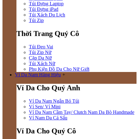
Túi Đựng Laptop
Túi Đựng iPad
Túi Xách Du Lịch
Túi Zip
Thời Trang Quý Cô
Túi Đeo Vai
Túi Zip Nữ
Cặp Da Nữ
Túi Xách Nữ
Phụ Kiện Đồ Da Cho Nữ Giới
Ví Da Nam Hàng Hiệu
+
Ví Da Cho Quý Anh
Ví Da Nam Ngắn Bỏ Túi
Ví Sen/ Ví Mini
Ví Da Nam Cầm Tay/ Clutch Nam Da Bò Handmade
Ví Nam Da Cá Sấu
Ví Da Cho Quý Cô