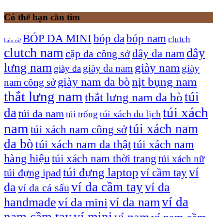
Có thể bạn cần tìm
bóp nam
BÓP DA MINI
bóp da
clutch
balo nữ
clutch nam
dây
dây da nam
cặp da công sở
lưng nam
giày nam
giày
giày da nam
giày da
giày nam da bò
nịt bụng nam
nam công sở
thắt lưng nam
túi
thắt lưng nam da bò
túi xách
da
túi da nam
túi xách du lịch
túi trống
nam
túi xách nam
túi xách nam công sở
da bò
túi xách nam da thật
túi xách nam
hàng hiệu
túi xách nam thời trang
túi xách nữ
túi đựng laptop
ví
ví cầm tay
túi đựng ipad
ví da cầm tay
da
ví da
ví da cá sấu
ví da
handmade
ví da nam
ví da mini
nam cầm tay
ví mini