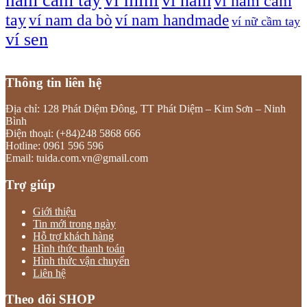
ví nam
ví nam cầm
tay
ví nam da bò
ví nam handmade
ví nữ cầm tay
ví sen
Thông tin liên hệ
Địa chỉ: 128 Phát Diệm Đông, TT Phát Diệm – Kim Sơn – Ninh
Bình
Điện thoại: (+84)248 5868 666
Hotline: 0961 596 596
Email: tuida.com.vn@gmail.com
Trợ giúp
Giới thiệu
Tin mới trong ngày
Hỗ trợ khách hàng
Hình thức thanh toán
Hình thức vận chuyển
Liên hệ
Theo dõi SHOP