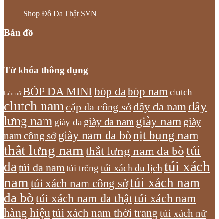
Shop Đồ Da Thật SVN
Bản đồ
Từ khóa thông dụng
bóp nam
BÓP DA MINI
bóp da
clutch
balo nữ
clutch nam
dây
dây da nam
cặp da công sở
lưng nam
giày nam
giày
giày da nam
giày da
giày nam da bò
nịt bụng nam
nam công sở
thắt lưng nam
túi
thắt lưng nam da bò
túi xách
da
túi da nam
túi xách du lịch
túi trống
nam
túi xách nam
túi xách nam công sở
da bò
túi xách nam da thật
túi xách nam
hàng hiệu
túi xách nam thời trang
túi xách nữ