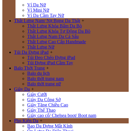
Ví Da Nữ
Ví Mini Nữ
Ví Da Cầm Tay Nữ
Thắt Lưng Nam/ Nịt Bụng Da Thật
+
Thắt Lưng Khóa Bấm Da Bò
Thắt Lưng Khóa Tự Động Da Bò
Thắt Lưng Nam Da Cá Sấu
Thắt Lưng Cao Cấp Handmade
Thắt Lưng Nữ
Túi Da Đựng iPad
+
Túi Đeo Chéo Đựng iPad
Túi Đựng iPad Cầm Tay
Balo Thời Trang
+
Balo du lịch
Balo thời trang nam
Balo thời trang nữ
Giày Da
+
Giày Cưới
Giày Da Công Sở
Giày Tăng Chiều Cao
Giày Thể Thao
Giày cao cổ/ Chelsea boot/ Boot nam
Phụ Kiện Da
+
Bao Da Đựng Mắt Kính