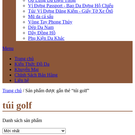
Ốp Lưng Da Điện Thoại
Ví Đựng Passport - Bao Da Đựng Hộ Chiếu
Túi/ Ví Đựng Đăng Kiểm - Giấy Tờ Xe Ôtô
Mũ da cá sấu
Vòng Tay Phong Thủy
Dép Da Nam
Dây Đồng Hồ
Phụ Kiện Da Khác
Menu
Trang chủ
Kiến Thức Đồ Da
Khuyến Mại
Chính Sách Bán Hàng
Liên hệ
Trang chủ
/ Sản phẩm được gắn thẻ “túi golf”
túi golf
Danh sách sản phẩm