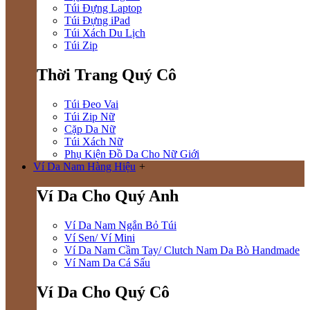
Túi Đựng Laptop
Túi Đựng iPad
Túi Xách Du Lịch
Túi Zip
Thời Trang Quý Cô
Túi Đeo Vai
Túi Zip Nữ
Cặp Da Nữ
Túi Xách Nữ
Phụ Kiện Đồ Da Cho Nữ Giới
Ví Da Nam Hàng Hiệu
+
Ví Da Cho Quý Anh
Ví Da Nam Ngắn Bỏ Túi
Ví Sen/ Ví Mini
Ví Da Nam Cầm Tay/ Clutch Nam Da Bò Handmade
Ví Nam Da Cá Sấu
Ví Da Cho Quý Cô