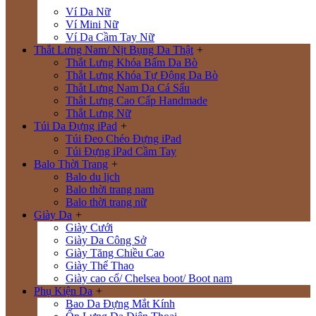
Ví Da Nữ
Ví Mini Nữ
Ví Da Cầm Tay Nữ
Thắt Lưng Nam/ Nịt Bụng Da Thật
+
Thắt Lưng Khóa Bấm Da Bò
Thắt Lưng Khóa Tự Động Da Bò
Thắt Lưng Nam Da Cá Sấu
Thắt Lưng Cao Cấp Handmade
Thắt Lưng Nữ
Túi Da Đựng iPad
+
Túi Đeo Chéo Đựng iPad
Túi Đựng iPad Cầm Tay
Balo Thời Trang
+
Balo du lịch
Balo thời trang nam
Balo thời trang nữ
Giày Da
+
Giày Cưới
Giày Da Công Sở
Giày Tăng Chiều Cao
Giày Thể Thao
Giày cao cổ/ Chelsea boot/ Boot nam
Phụ Kiện Da
+
Bao Da Đựng Mắt Kính