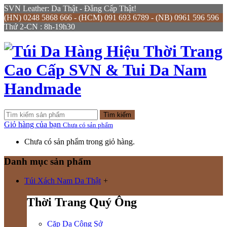
SVN Leather: Da Thật - Đẳng Cấp Thật!
(HN) 0248 5868 666 - (HCM) 091 693 6789 - (NB) 0961 596 596
Thứ 2-CN : 8h-19h30
Tìm kiếm
Giỏ hàng của bạn
Chưa có sản phẩm
Chưa có sản phẩm trong giỏ hàng.
Danh mục sản phẩm
Túi Xách Nam Da Thật
+
Thời Trang Quý Ông
Cặp Da Công Sở