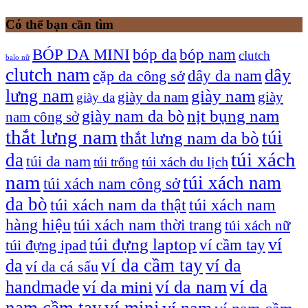
Có thể bạn cần tìm
bóp nam
BÓP DA MINI
bóp da
clutch
balo nữ
clutch nam
dây
dây da nam
cặp da công sở
lưng nam
giày nam
giày
giày da nam
giày da
giày nam da bò
nịt bụng nam
nam công sở
thắt lưng nam
túi
thắt lưng nam da bò
túi xách
da
túi da nam
túi xách du lịch
túi trống
nam
túi xách nam
túi xách nam công sở
da bò
túi xách nam da thật
túi xách nam
hàng hiệu
túi xách nam thời trang
túi xách nữ
túi đựng laptop
ví
ví cầm tay
túi đựng ipad
ví da cầm tay
da
ví da
ví da cá sấu
ví da
handmade
ví da nam
ví da mini
nam cầm tay
ví mini