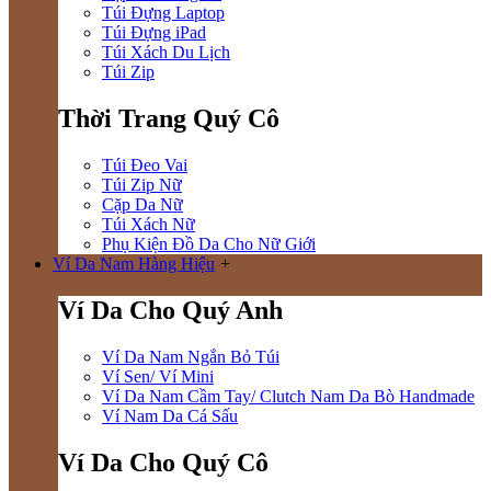
Túi Đựng Laptop
Túi Đựng iPad
Túi Xách Du Lịch
Túi Zip
Thời Trang Quý Cô
Túi Đeo Vai
Túi Zip Nữ
Cặp Da Nữ
Túi Xách Nữ
Phụ Kiện Đồ Da Cho Nữ Giới
Ví Da Nam Hàng Hiệu
+
Ví Da Cho Quý Anh
Ví Da Nam Ngắn Bỏ Túi
Ví Sen/ Ví Mini
Ví Da Nam Cầm Tay/ Clutch Nam Da Bò Handmade
Ví Nam Da Cá Sấu
Ví Da Cho Quý Cô