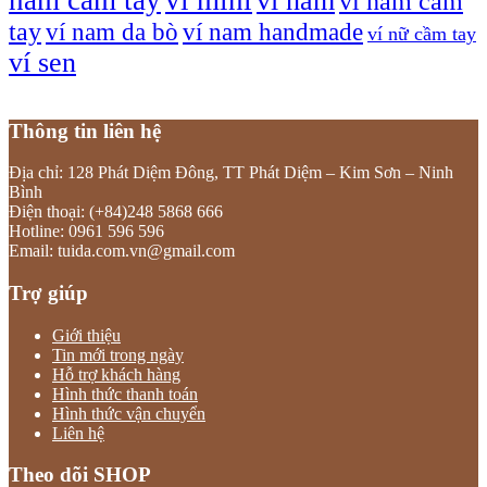
ví nam
ví nam cầm
tay
ví nam da bò
ví nam handmade
ví nữ cầm tay
ví sen
Thông tin liên hệ
Địa chỉ: 128 Phát Diệm Đông, TT Phát Diệm – Kim Sơn – Ninh
Bình
Điện thoại: (+84)248 5868 666
Hotline: 0961 596 596
Email: tuida.com.vn@gmail.com
Trợ giúp
Giới thiệu
Tin mới trong ngày
Hỗ trợ khách hàng
Hình thức thanh toán
Hình thức vận chuyển
Liên hệ
Theo dõi SHOP