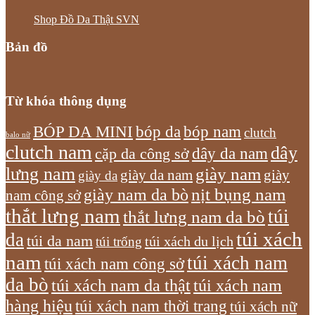
Shop Đồ Da Thật SVN
Bản đồ
Từ khóa thông dụng
bóp nam
BÓP DA MINI
bóp da
clutch
balo nữ
clutch nam
dây
dây da nam
cặp da công sở
lưng nam
giày nam
giày
giày da nam
giày da
giày nam da bò
nịt bụng nam
nam công sở
thắt lưng nam
túi
thắt lưng nam da bò
túi xách
da
túi da nam
túi xách du lịch
túi trống
nam
túi xách nam
túi xách nam công sở
da bò
túi xách nam da thật
túi xách nam
hàng hiệu
túi xách nam thời trang
túi xách nữ