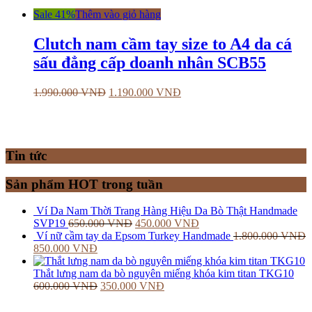
Sale 41%
Thêm vào giỏ hàng
Clutch nam cầm tay size to A4 da cá
sấu đẳng cấp doanh nhân SCB55
1.990.000
VNĐ
1.190.000
VNĐ
Tin tức
Sản phẩm HOT trong tuần
Ví Da Nam Thời Trang Hàng Hiệu Da Bò Thật Handmade
SVP19
650.000
VNĐ
450.000
VNĐ
Ví nữ cầm tay da Epsom Turkey Handmade
1.800.000
VNĐ
850.000
VNĐ
Thắt lưng nam da bò nguyên miếng khóa kim titan TKG10
600.000
VNĐ
350.000
VNĐ