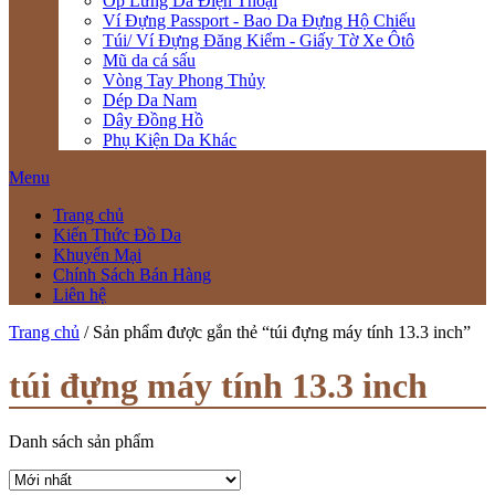
Ốp Lưng Da Điện Thoại
Ví Đựng Passport - Bao Da Đựng Hộ Chiếu
Túi/ Ví Đựng Đăng Kiểm - Giấy Tờ Xe Ôtô
Mũ da cá sấu
Vòng Tay Phong Thủy
Dép Da Nam
Dây Đồng Hồ
Phụ Kiện Da Khác
Menu
Trang chủ
Kiến Thức Đồ Da
Khuyến Mại
Chính Sách Bán Hàng
Liên hệ
Trang chủ
/ Sản phẩm được gắn thẻ “túi đựng máy tính 13.3 inch”
túi đựng máy tính 13.3 inch
Danh sách sản phẩm