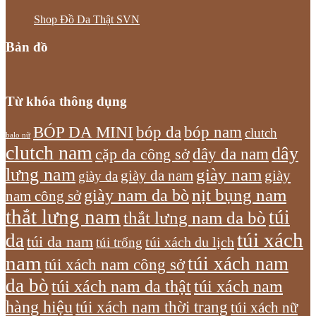
Shop Đồ Da Thật SVN
Bản đồ
Từ khóa thông dụng
bóp nam
BÓP DA MINI
bóp da
clutch
balo nữ
clutch nam
dây
dây da nam
cặp da công sở
lưng nam
giày nam
giày
giày da nam
giày da
giày nam da bò
nịt bụng nam
nam công sở
thắt lưng nam
túi
thắt lưng nam da bò
túi xách
da
túi da nam
túi xách du lịch
túi trống
nam
túi xách nam
túi xách nam công sở
da bò
túi xách nam da thật
túi xách nam
hàng hiệu
túi xách nam thời trang
túi xách nữ