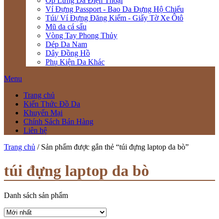
Ốp Lưng Da Điện Thoại
Ví Đựng Passport - Bao Da Đựng Hộ Chiếu
Túi/ Ví Đựng Đăng Kiểm - Giấy Tờ Xe Ôtô
Mũ da cá sấu
Vòng Tay Phong Thủy
Dép Da Nam
Dây Đồng Hồ
Phụ Kiện Da Khác
Menu
Trang chủ
Kiến Thức Đồ Da
Khuyến Mại
Chính Sách Bán Hàng
Liên hệ
Trang chủ
/ Sản phẩm được gắn thẻ “túi đựng laptop da bò”
túi đựng laptop da bò
Danh sách sản phẩm