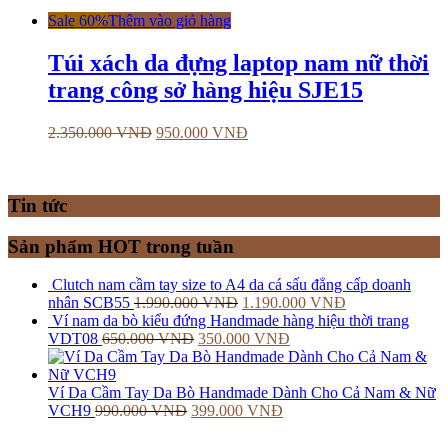
Sale 60%
Thêm vào giỏ hàng
Túi xách da đựng laptop nam nữ thời
trang công sở hàng hiệu SJE15
2.350.000
VNĐ
950.000
VNĐ
Tin tức
Sản phẩm HOT trong tuần
Clutch nam cầm tay size to A4 da cá sấu đẳng cấp doanh
nhân SCB55
1.990.000
VNĐ
1.190.000
VNĐ
Ví nam da bò kiểu đứng Handmade hàng hiệu thời trang
VDT08
650.000
VNĐ
350.000
VNĐ
Ví Da Cầm Tay Da Bò Handmade Dành Cho Cả Nam & Nữ
VCH9
990.000
VNĐ
399.000
VNĐ