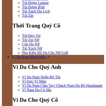
Túi Đựng Laptop
Túi Đựng iPad
Túi Xách Du Lịch
Túi Zip
Thời Trang Quý Cô
Túi Đeo Vai
Túi Zip Nữ
Cặp Da Nữ
Túi Xách Nữ
Phụ Kiện Đồ Da Cho Nữ Giới
Ví Da Nam Hàng Hiệu
+
Ví Da Cho Quý Anh
Ví Da Nam Ngắn Bỏ Túi
Ví Sen/ Ví Mini
Ví Da Nam Cầm Tay/ Clutch Nam Da Bò Handmade
Ví Nam Da Cá Sấu
Ví Da Cho Quý Cô