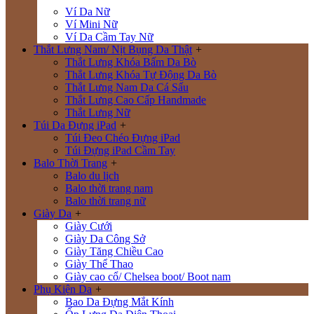
Ví Da Nữ
Ví Mini Nữ
Ví Da Cầm Tay Nữ
Thắt Lưng Nam/ Nịt Bụng Da Thật
+
Thắt Lưng Khóa Bấm Da Bò
Thắt Lưng Khóa Tự Động Da Bò
Thắt Lưng Nam Da Cá Sấu
Thắt Lưng Cao Cấp Handmade
Thắt Lưng Nữ
Túi Da Đựng iPad
+
Túi Đeo Chéo Đựng iPad
Túi Đựng iPad Cầm Tay
Balo Thời Trang
+
Balo du lịch
Balo thời trang nam
Balo thời trang nữ
Giày Da
+
Giày Cưới
Giày Da Công Sở
Giày Tăng Chiều Cao
Giày Thể Thao
Giày cao cổ/ Chelsea boot/ Boot nam
Phụ Kiện Da
+
Bao Da Đựng Mắt Kính