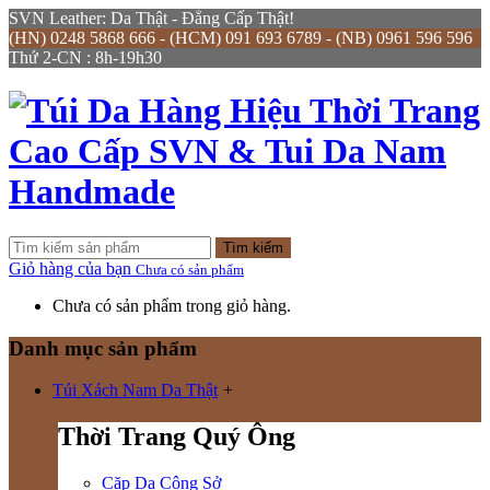
SVN Leather: Da Thật - Đẳng Cấp Thật!
(HN) 0248 5868 666 - (HCM) 091 693 6789 - (NB) 0961 596 596
Thứ 2-CN : 8h-19h30
Tìm kiếm
Giỏ hàng của bạn
Chưa có sản phẩm
Chưa có sản phẩm trong giỏ hàng.
Danh mục sản phẩm
Túi Xách Nam Da Thật
+
Thời Trang Quý Ông
Cặp Da Công Sở