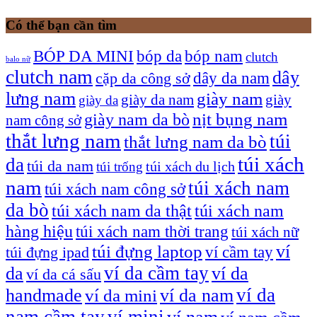
Có thể bạn cần tìm
bóp nam
BÓP DA MINI
bóp da
clutch
balo nữ
clutch nam
dây
dây da nam
cặp da công sở
lưng nam
giày nam
giày
giày da nam
giày da
giày nam da bò
nịt bụng nam
nam công sở
thắt lưng nam
túi
thắt lưng nam da bò
túi xách
da
túi da nam
túi xách du lịch
túi trống
nam
túi xách nam
túi xách nam công sở
da bò
túi xách nam da thật
túi xách nam
hàng hiệu
túi xách nam thời trang
túi xách nữ
túi đựng laptop
ví
ví cầm tay
túi đựng ipad
ví da cầm tay
da
ví da
ví da cá sấu
ví da
handmade
ví da nam
ví da mini
nam cầm tay
ví mini