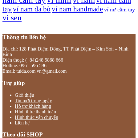
ví nam
ví nam cầm
tay
ví nam da bò
ví nam handmade
ví nữ cầm tay
ví sen
Thông tin liên hệ
Địa chỉ: 128 Phát Diệm Đông, TT Phát Diệm – Kim Sơn – Ninh
Bình
Điện thoại: (+84)248 5868 666
Hotline: 0961 596 596
Email: tuida.com.vn@gmail.com
Trợ giúp
Giới thiệu
Tin mới trong ngày
Hỗ trợ khách hàng
Hình thức thanh toán
Hình thức vận chuyển
Liên hệ
Theo dõi SHOP