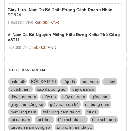
Giày Lười Nam Da Bò Thật Phong Cách Doanh Nhân
SGN24
850.000
VNĐ
1.850.000
VNĐ
Ví Nam Da Bò Nguyên Miếng Kiểu Đứng Khâu Thủ Công
VST11
350.000
VNĐ
550.000
VNĐ
CÓ THỂ BẠN CẦN TÌM
balo nữ
BÓP DA MINI
bóp da
bóp nam
clutch
clutch nam
cặp da công sở
dây da nam
dây lưng nam
giày da
giày da nam
giày nam
giày nam công sở
giày nam da bò
nịt bụng nam
thắt lưng nam
thắt lưng nam da bò
túi da
túi da nam
túi trống
túi xách du lịch
túi xách nam
túi xách nam công sở
túi xách nam da bò