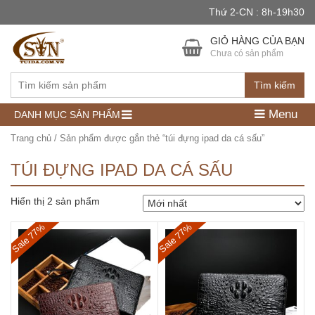
Thứ 2-CN : 8h-19h30
GIỎ HÀNG CỦA BẠN
Chưa có sản phẩm
Tìm kiếm
Menu
DANH MỤC SẢN PHẨM
Trang chủ
/ Sản phẩm được gắn thẻ “túi đựng ipad da cá sấu”
TÚI ĐỰNG IPAD DA CÁ SẤU
Hiển thị 2 sản phẩm
Sale 77%
Sale 77%