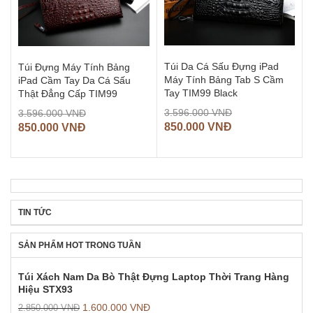
Túi Da Cá Sấu Đựng iPad
Túi Đựng Máy Tính Bảng
Máy Tính Bảng Tab S Cầm
iPad Cầm Tay Da Cá Sấu
Tay TIM99 Black
Thật Đẳng Cấp TIM99
3.596.000
VNĐ
3.596.000
VNĐ
850.000
VNĐ
850.000
VNĐ
TIN TỨC
SẢN PHẨM HOT TRONG TUẦN
Túi Xách Nam Da Bò Thật Đựng Laptop Thời Trang Hàng
Hiệu STX93
1.600.000
VNĐ
2.850.000
VNĐ