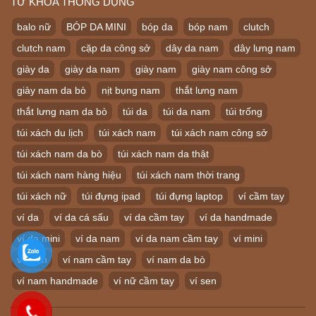
TỪ KHÓA THÔNG DỤNG
balo nữ
BÓP DA MINI
bóp da
bóp nam
clutch
clutch nam
cặp da công sở
dây da nam
dây lưng nam
giày da
giày da nam
giày nam
giày nam công sở
giày nam da bò
nịt bụng nam
thắt lưng nam
thắt lưng nam da bò
túi da
túi da nam
túi trống
túi xách du lịch
túi xách nam
túi xách nam công sở
túi xách nam da bò
túi xách nam da thật
túi xách nam hàng hiệu
túi xách nam thời trang
túi xách nữ
túi đựng ipad
túi đựng laptop
ví cầm tay
ví da
ví da cá sấu
ví da cầm tay
ví da handmade
ví da mini
ví da nam
ví da nam cầm tay
ví mini
ví nam
ví nam cầm tay
ví nam da bò
ví nam handmade
ví nữ cầm tay
ví sen