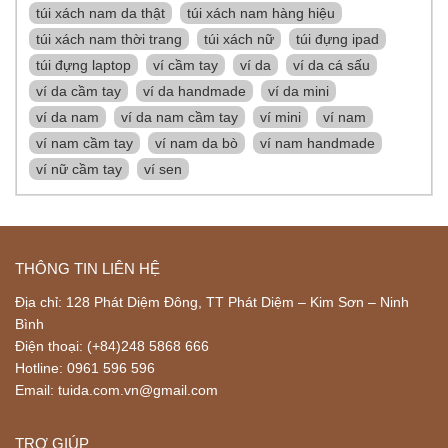
túi xách nam da thật
túi xách nam hàng hiệu
túi xách nam thời trang
túi xách nữ
túi đựng ipad
túi đựng laptop
ví cầm tay
ví da
ví da cá sấu
ví da cầm tay
ví da handmade
ví da mini
ví da nam
ví da nam cầm tay
ví mini
ví nam
ví nam cầm tay
ví nam da bò
ví nam handmade
ví nữ cầm tay
ví sen
THÔNG TIN LIÊN HỆ
Địa chỉ: 128 Phát Diệm Đông, TT Phát Diệm – Kim Sơn – Ninh
Bình
Điện thoại: (+84)248 5868 666
Hotline: 0961 596 596
Email: tuida.com.vn@gmail.com
TRỢ GIÚP