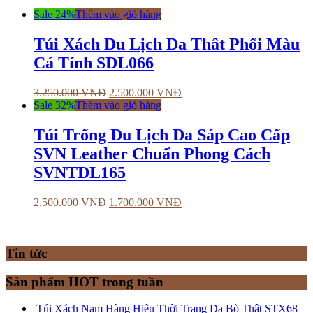
Sale 24%
Thêm vào giỏ hàng
Túi Xách Du Lịch Da Thât Phối Màu
Cá Tính SDL066
3.250.000
VNĐ
2.500.000
VNĐ
Sale 32%
Thêm vào giỏ hàng
Túi Trống Du Lịch Da Sáp Cao Cấp
SVN Leather Chuẩn Phong Cách
SVNTDL165
2.500.000
VNĐ
1.700.000
VNĐ
Tin tức
Sản phẩm HOT trong tuần
Túi Xách Nam Hàng Hiệu Thời Trang Da Bò Thật STX68