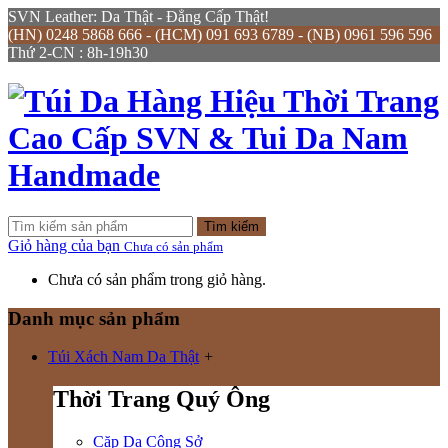
SVN Leather: Da Thật - Đẳng Cấp Thật!
(HN) 0248 5868 666 - (HCM) 091 693 6789 - (NB) 0961 596 596
Thứ 2-CN : 8h-19h30
Tìm kiếm
Giỏ hàng của bạn
Chưa có sản phẩm
Chưa có sản phẩm trong giỏ hàng.
Danh mục sản phẩm
Túi Xách Nam Da Thật
+
Thời Trang Quý Ông
Cặp Da Công Sở