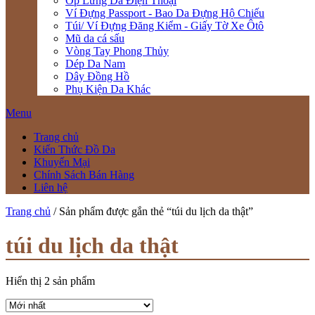
Ốp Lưng Da Điện Thoại
Ví Đựng Passport - Bao Da Đựng Hộ Chiếu
Túi/ Ví Đựng Đăng Kiểm - Giấy Tờ Xe Ôtô
Mũ da cá sấu
Vòng Tay Phong Thủy
Dép Da Nam
Dây Đồng Hồ
Phụ Kiện Da Khác
Menu
Trang chủ
Kiến Thức Đồ Da
Khuyến Mại
Chính Sách Bán Hàng
Liên hệ
Trang chủ
/ Sản phẩm được gắn thẻ “túi du lịch da thật”
túi du lịch da thật
Hiển thị 2 sản phẩm