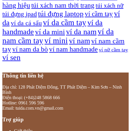
hàng hiệu
túi xách nam thời trang
túi xách nữ
túi đựng laptop
ví
ví cầm tay
túi đựng ipad
ví da cầm tay
da
ví da
ví da cá sấu
ví da
handmade
ví da nam
ví da mini
nam cầm tay
ví mini
ví nam
ví nam cầm
tay
ví nam da bò
ví nam handmade
ví nữ cầm tay
ví sen
Thông tin liên hệ
Địa chỉ: 128 Phát Diệm Đông, TT Phát Diệm – Kim Sơn – Ninh
Bình
Điện thoại: (+84)248 5868 666
Hotline: 0961 596 596
Email: tuida.com.vn@gmail.com
Trợ giúp
Giới thiệu