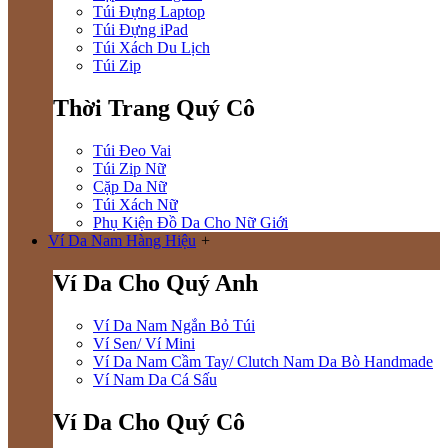
Túi Đựng Laptop
Túi Đựng iPad
Túi Xách Du Lịch
Túi Zip
Thời Trang Quý Cô
Túi Đeo Vai
Túi Zip Nữ
Cặp Da Nữ
Túi Xách Nữ
Phụ Kiện Đồ Da Cho Nữ Giới
Ví Da Nam Hàng Hiệu
+
Ví Da Cho Quý Anh
Ví Da Nam Ngắn Bỏ Túi
Ví Sen/ Ví Mini
Ví Da Nam Cầm Tay/ Clutch Nam Da Bò Handmade
Ví Nam Da Cá Sấu
Ví Da Cho Quý Cô