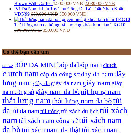
Brown With Coffee
4.500.000
VNĐ
2.680.000
VNĐ
Ví Da Nam Khâu Tay Thủ Công Da Bò Thật Nhập Khẩu
VDN99
650.000
VNĐ
350.000
VNĐ
Thắt lưng nam da bò nguyên miếng khóa kim titan TKG10
600.000
VNĐ
350.000
VNĐ
Có thể bạn cần tìm
bóp nam
BÓP DA MINI
bóp da
clutch
balo nữ
clutch nam
dây
dây da nam
cặp da công sở
lưng nam
giày nam
giày
giày da nam
giày da
giày nam da bò
nịt bụng nam
nam công sở
thắt lưng nam
túi
thắt lưng nam da bò
túi xách
da
túi da nam
túi xách du lịch
túi trống
nam
túi xách nam
túi xách nam công sở
da bò
túi xách nam da thật
túi xách nam