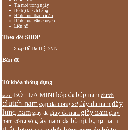
Tin mới trong ngày
Hỗ trợ khách hàng
Hình thức thanh toán
Hình thức vận chuyển
Liên hệ
Theo dõi SHOP
Shop Đồ Da Thật SVN
Bản đồ
Từ khóa thông dụng
bóp nam
BÓP DA MINI
bóp da
clutch
balo nữ
clutch nam
dây
dây da nam
cặp da công sở
lưng nam
giày nam
giày
giày da nam
giày da
giày nam da bò
nịt bụng nam
nam công sở
thắt lưng nam
túi
thắt lưng nam da bò