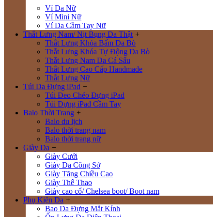
Ví Da Nữ
Ví Mini Nữ
Ví Da Cầm Tay Nữ
Thắt Lưng Nam/ Nịt Bụng Da Thật
+
Thắt Lưng Khóa Bấm Da Bò
Thắt Lưng Khóa Tự Động Da Bò
Thắt Lưng Nam Da Cá Sấu
Thắt Lưng Cao Cấp Handmade
Thắt Lưng Nữ
Túi Da Đựng iPad
+
Túi Đeo Chéo Đựng iPad
Túi Đựng iPad Cầm Tay
Balo Thời Trang
+
Balo du lịch
Balo thời trang nam
Balo thời trang nữ
Giày Da
+
Giày Cưới
Giày Da Công Sở
Giày Tăng Chiều Cao
Giày Thể Thao
Giày cao cổ/ Chelsea boot/ Boot nam
Phụ Kiện Da
+
Bao Da Đựng Mắt Kính