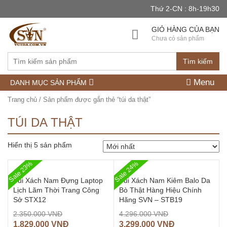
Thứ 2-CN : 8h-19h30
GIỎ HÀNG CỦA BẠN
Chưa có sản phẩm
Tìm kiếm
Menu
DANH MỤC SẢN PHẨM
Trang chủ
/ Sản phẩm được gắn thẻ “túi da thật”
TÚI DA THẬT
Hiển thị 5 sản phẩm
Sale 23%
Sale 24%
Túi Xách Nam Đựng Laptop
Túi Xách Nam Kiêm Balo Da
Lịch Lãm Thời Trang Công
Bò Thật Hàng Hiệu Chính
Sở STX12
Hãng SVN – STB19
2.350.000
VNĐ
4.296.000
VNĐ
1.829.000
VNĐ
3.299.000
VNĐ