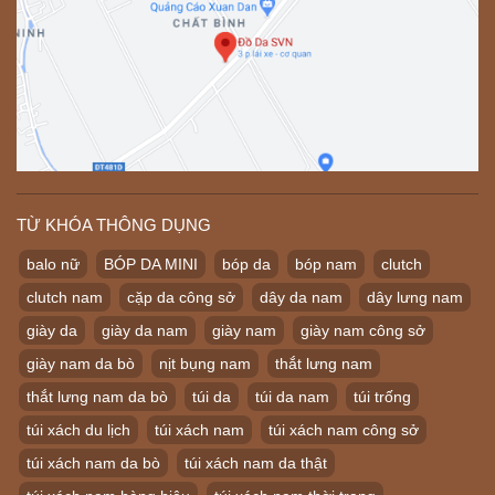
TỪ KHÓA THÔNG DỤNG
balo nữ
BÓP DA MINI
bóp da
bóp nam
clutch
clutch nam
cặp da công sở
dây da nam
dây lưng nam
giày da
giày da nam
giày nam
giày nam công sở
giày nam da bò
nịt bụng nam
thắt lưng nam
thắt lưng nam da bò
túi da
túi da nam
túi trống
túi xách du lịch
túi xách nam
túi xách nam công sở
túi xách nam da bò
túi xách nam da thật