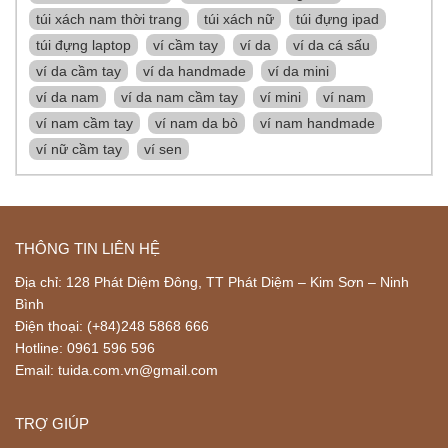
túi xách nam thời trang
túi xách nữ
túi đựng ipad
túi đựng laptop
ví cầm tay
ví da
ví da cá sấu
ví da cầm tay
ví da handmade
ví da mini
ví da nam
ví da nam cầm tay
ví mini
ví nam
ví nam cầm tay
ví nam da bò
ví nam handmade
ví nữ cầm tay
ví sen
THÔNG TIN LIÊN HỆ
Địa chỉ: 128 Phát Diệm Đông, TT Phát Diệm – Kim Sơn – Ninh
Bình
Điện thoại: (+84)248 5868 666
Hotline: 0961 596 596
Email: tuida.com.vn@gmail.com
TRỢ GIÚP