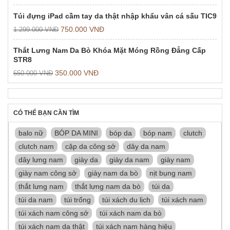
Túi đựng iPad cầm tay da thật nhập khẩu vân cá sấu TIC9
750.000
VNĐ
1.299.000
VNĐ
Thắt Lưng Nam Da Bò Khóa Mặt Móng Rồng Đẳng Cấp
STR8
350.000
VNĐ
650.000
VNĐ
CÓ THỂ BẠN CẦN TÌM
balo nữ
BÓP DA MINI
bóp da
bóp nam
clutch
clutch nam
cặp da công sở
dây da nam
dây lưng nam
giày da
giày da nam
giày nam
giày nam công sở
giày nam da bò
nịt bụng nam
thắt lưng nam
thắt lưng nam da bò
túi da
túi da nam
túi trống
túi xách du lịch
túi xách nam
túi xách nam công sở
túi xách nam da bò
túi xách nam da thật
túi xách nam hàng hiệu