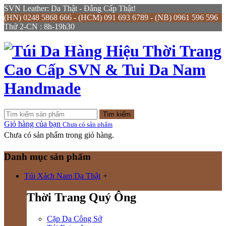
SVN Leather: Da Thật - Đẳng Cấp Thật!
(HN) 0248 5868 666 - (HCM) 091 693 6789 - (NB) 0961 596 596
Thứ 2-CN : 8h-19h30
Tìm kiếm
Giỏ hàng của bạn
Chưa có sản phẩm
Chưa có sản phẩm trong giỏ hàng.
Danh mục sản phẩm
Túi Xách Nam Da Thật
+
Thời Trang Quý Ông
Cặp Da Công Sở