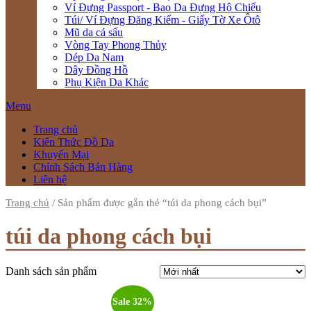
Ví Đựng Passport - Bao Da Đựng Hộ Chiếu
Túi/ Ví Đựng Đăng Kiểm - Giấy Tờ Xe Ôtô
Mũ da cá sấu
Vòng Tay Phong Thủy
Dép Da Nam
Dây Đồng Hồ
Phụ Kiện Da Khác
Menu
Trang chủ
Kiến Thức Đồ Da
Khuyến Mại
Chính Sách Bán Hàng
Liên hệ
Trang chủ
/ Sản phẩm được gắn thẻ “túi da phong cách bụi”
túi da phong cách bụi
Danh sách sản phẩm
Sale 32%