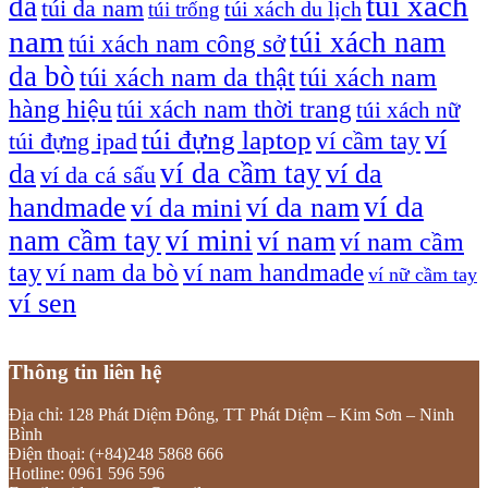
túi xách
da
túi da nam
túi xách du lịch
túi trống
nam
túi xách nam
túi xách nam công sở
da bò
túi xách nam da thật
túi xách nam
hàng hiệu
túi xách nam thời trang
túi xách nữ
túi đựng laptop
ví
ví cầm tay
túi đựng ipad
ví da cầm tay
da
ví da
ví da cá sấu
ví da
handmade
ví da nam
ví da mini
nam cầm tay
ví mini
ví nam
ví nam cầm
tay
ví nam da bò
ví nam handmade
ví nữ cầm tay
ví sen
Thông tin liên hệ
Địa chỉ: 128 Phát Diệm Đông, TT Phát Diệm – Kim Sơn – Ninh
Bình
Điện thoại: (+84)248 5868 666
Hotline: 0961 596 596