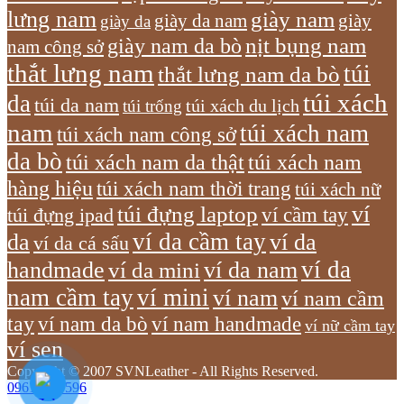
lưng nam
giày nam
giày
giày da nam
giày da
giày nam da bò
nịt bụng nam
nam công sở
thắt lưng nam
túi
thắt lưng nam da bò
túi xách
da
túi da nam
túi xách du lịch
túi trống
nam
túi xách nam
túi xách nam công sở
da bò
túi xách nam da thật
túi xách nam
hàng hiệu
túi xách nam thời trang
túi xách nữ
túi đựng laptop
ví
ví cầm tay
túi đựng ipad
ví da cầm tay
da
ví da
ví da cá sấu
ví da
handmade
ví da nam
ví da mini
nam cầm tay
ví mini
ví nam
ví nam cầm
tay
ví nam da bò
ví nam handmade
ví nữ cầm tay
ví sen
Copyright © 2007 SVNLeather - All Rights Reserved.
0961 596 596