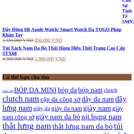
Dây Đồng Hồ Apple Watch/ Smart Watch Da TOGO Pháp
Khâu Tay
1.350.000
VNĐ
850.000
VNĐ
Túi Xách Nam Da Bò Thật Hàng Hiệu Thời Trang Cao Cấp
STX68
4.500.000
VNĐ
2.980.000
VNĐ
Có thể bạn cần tìm
bóp nam
BÓP DA MINI
bóp da
clutch
balo nữ
clutch nam
dây
dây da nam
cặp da công sở
lưng nam
giày nam
giày
giày da nam
giày da
giày nam da bò
nịt bụng nam
nam công sở
thắt lưng nam
túi
thắt lưng nam da bò