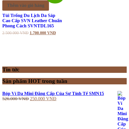
Thêm vào giỏ hàng
Túi Trống Du Lịch Da Sáp
Cao Cấp SVN Leather Chuẩn
Phong Cách SVNTDL165
2.500.000
VNĐ
1.700.000
VNĐ
Tin tức
Sản phẩm HOT trong tuần
Bóp Ví Da Mini Đẳng Cấp Của Sự Tính Tế SMN15
526.000
VNĐ
250.000
VNĐ