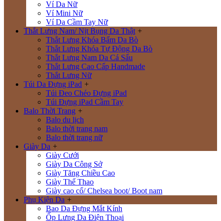
Ví Da Nữ
Ví Mini Nữ
Ví Da Cầm Tay Nữ
Thắt Lưng Nam/ Nịt Bụng Da Thật
+
Thắt Lưng Khóa Bấm Da Bò
Thắt Lưng Khóa Tự Động Da Bò
Thắt Lưng Nam Da Cá Sấu
Thắt Lưng Cao Cấp Handmade
Thắt Lưng Nữ
Túi Da Đựng iPad
+
Túi Đeo Chéo Đựng iPad
Túi Đựng iPad Cầm Tay
Balo Thời Trang
+
Balo du lịch
Balo thời trang nam
Balo thời trang nữ
Giày Da
+
Giày Cưới
Giày Da Công Sở
Giày Tăng Chiều Cao
Giày Thể Thao
Giày cao cổ/ Chelsea boot/ Boot nam
Phụ Kiện Da
+
Bao Da Đựng Mắt Kính
Ốp Lưng Da Điện Thoại