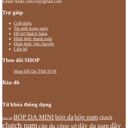
Email: tuida.com.vn@gmail.com
Trợ giúp
Giới thiệu
Tin mới trong ngày
Hỗ trợ khách hàng
Hình thức thanh toán
Hình thức vận chuyển
Liên hệ
Theo dõi SHOP
Shop Đồ Da Thật SVN
Bản đồ
Từ khóa thông dụng
bóp nam
BÓP DA MINI
bóp da
clutch
balo nữ
clutch nam
dây
dây da nam
cặp da công sở