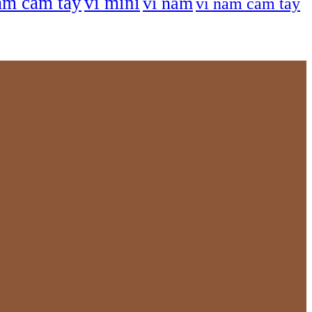
am cầm tay
ví mini
ví nam
ví nam cầm tay