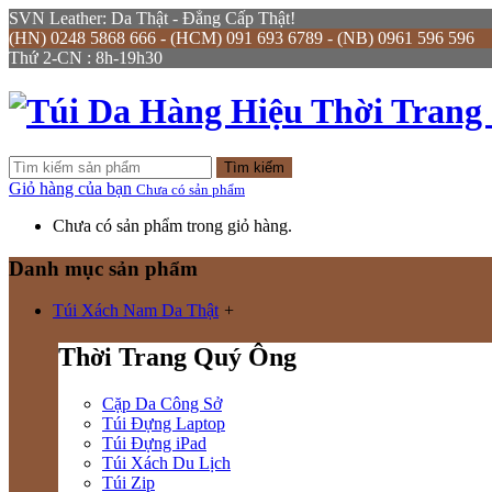
SVN Leather: Da Thật - Đẳng Cấp Thật!
(HN) 0248 5868 666 - (HCM) 091 693 6789 - (NB) 0961 596 596
Thứ 2-CN : 8h-19h30
Tìm kiếm
Giỏ hàng của bạn
Chưa có sản phẩm
Chưa có sản phẩm trong giỏ hàng.
Danh mục sản phẩm
Túi Xách Nam Da Thật
+
Thời Trang Quý Ông
Cặp Da Công Sở
Túi Đựng Laptop
Túi Đựng iPad
Túi Xách Du Lịch
Túi Zip