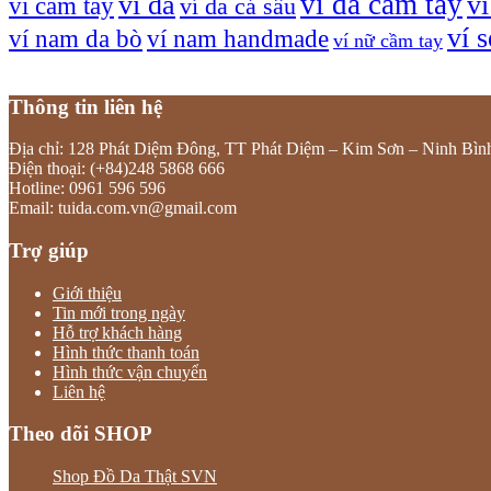
ví da cầm tay
ví da
v
ví cầm tay
ví da cá sấu
ví 
ví nam da bò
ví nam handmade
ví nữ cầm tay
Thông tin liên hệ
Địa chỉ: 128 Phát Diệm Đông, TT Phát Diệm – Kim Sơn – Ninh Bìn
Điện thoại: (+84)248 5868 666
Hotline: 0961 596 596
Email: tuida.com.vn@gmail.com
Trợ giúp
Giới thiệu
Tin mới trong ngày
Hỗ trợ khách hàng
Hình thức thanh toán
Hình thức vận chuyển
Liên hệ
Theo dõi SHOP
Shop Đồ Da Thật SVN