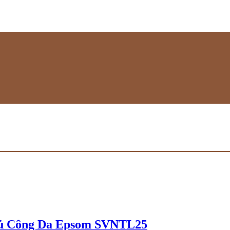
ủ Công Da Epsom SVNTL25