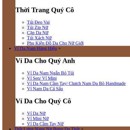
Thời Trang Quý Cô
Túi Đeo Vai
Túi Zip Nữ
Cặp Da Nữ
Túi Xách Nữ
Phụ Kiện Đồ Da Cho Nữ Giới
Ví Da Nam Hàng Hiệu
+
Ví Da Cho Quý Anh
Ví Da Nam Ngắn Bỏ Túi
Ví Sen/ Ví Mini
Ví Da Nam Cầm Tay/ Clutch Nam Da Bò Handmade
Ví Nam Da Cá Sấu
Ví Da Cho Quý Cô
Ví Da Nữ
Ví Mini Nữ
Ví Da Cầm Tay Nữ
Thắt Lưng Nam/ Nịt Bụng Da Thật
+