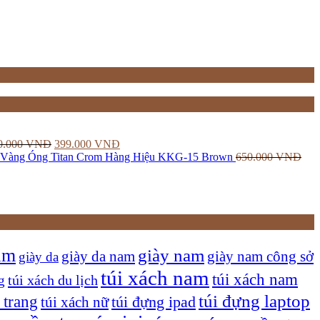
0.000
VNĐ
399.000
VNĐ
 Vàng Óng Titan Crom Hàng Hiệu KKG-15 Brown
650.000
VNĐ
am
giày nam
giày nam công sở
giày da nam
giày da
túi xách nam
túi xách nam
túi xách du lịch
g
túi đựng laptop
 trang
túi xách nữ
túi đựng ipad