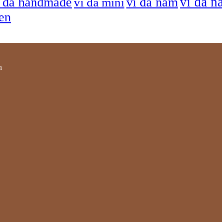
ví da n
í da handmade
ví da nam
ví da mini
sen
h