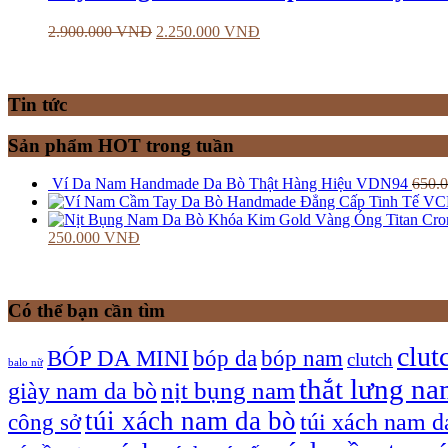
2.900.000
VNĐ
2.250.000
VNĐ
Tin tức
Sản phẩm HOT trong tuần
Ví Da Nam Handmade Da Bò Thật Hàng Hiệu VDN94
650.
250.000
VNĐ
Có thể bạn cần tìm
clut
bóp nam
BÓP DA MINI
bóp da
clutch
balo nữ
thắt lưng n
giày nam da bò
nịt bụng nam
túi xách nam da bò
túi xách nam d
công sở