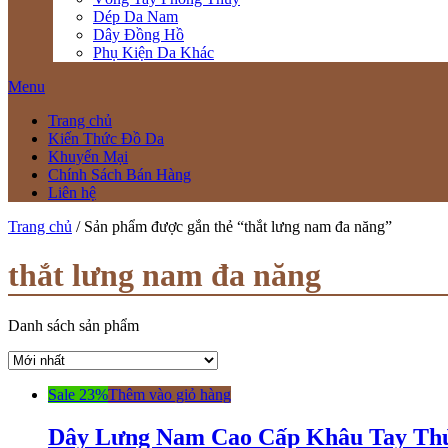
Dép Da Nam
Dây Đồng Hồ
Phụ Kiện Da Khác
Menu
Trang chủ
Kiến Thức Đồ Da
Khuyến Mại
Chính Sách Bán Hàng
Liên hệ
Trang chủ
/ Sản phẩm được gắn thẻ “thắt lưng nam đa năng”
thắt lưng nam đa năng
Danh sách sản phẩm
Sale 23%
Thêm vào giỏ hàng
Dây Lưng Nam Cao Cấp Khâu Tay Th