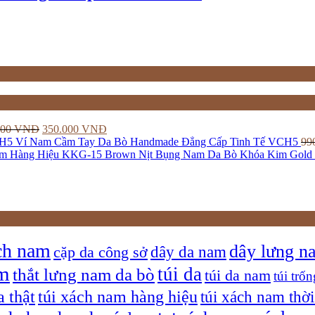
000
VNĐ
350.000
VNĐ
Ví Nam Cầm Tay Da Bò Handmade Đẳng Cấp Tinh Tế VCH5
99
Nịt Bụng Nam Da Bò Khóa Kim Gold
ch nam
dây lưng n
dây da nam
cặp da công sở
am
túi da
thắt lưng nam da bò
túi da nam
túi trốn
a thật
túi xách nam hàng hiệu
túi xách nam thời