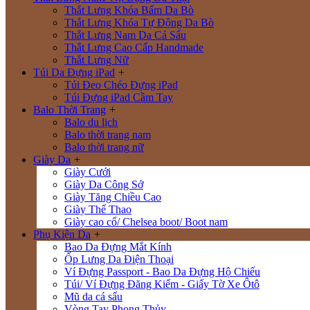
Thắt Lưng Khóa Bấm Da Bò
Thắt Lưng Khóa Tự Động Da Bò
Thắt Lưng Nam Da Cá Sấu
Thắt Lưng Cao Cấp Handmade
Thắt Lưng Nữ
Túi Da Đựng iPad
+
Túi Đeo Chéo Đựng iPad
Túi Đựng iPad Cầm Tay
Balo Thời Trang
+
Balo du lịch
Balo thời trang nam
Balo thời trang nữ
Giày Da
+
Giày Cưới
Giày Da Công Sở
Giày Tăng Chiều Cao
Giày Thể Thao
Giày cao cổ/ Chelsea boot/ Boot nam
Phụ Kiện Da
+
Bao Da Đựng Mắt Kính
Ốp Lưng Da Điện Thoại
Ví Đựng Passport - Bao Da Đựng Hộ Chiếu
Túi/ Ví Đựng Đăng Kiểm - Giấy Tờ Xe Ôtô
Mũ da cá sấu
Vòng Tay Phong Thủy