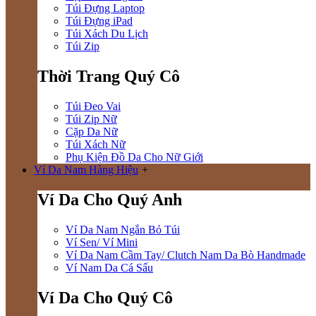
Túi Đựng Laptop
Túi Đựng iPad
Túi Xách Du Lịch
Túi Zip
Thời Trang Quý Cô
Túi Đeo Vai
Túi Zip Nữ
Cặp Da Nữ
Túi Xách Nữ
Phụ Kiện Đồ Da Cho Nữ Giới
Ví Da Nam Hàng Hiệu
+
Ví Da Cho Quý Anh
Ví Da Nam Ngắn Bỏ Túi
Ví Sen/ Ví Mini
Ví Da Nam Cầm Tay/ Clutch Nam Da Bò Handmade
Ví Nam Da Cá Sấu
Ví Da Cho Quý Cô