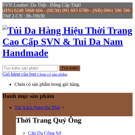
SVN Leather: Da Thật - Đẳng Cấp Thật!
(HN) 0248 5868 666 - (HCM) 091 693 6789 - (NB) 0961 596 596
Thứ 2-CN : 8h-19h30
Tìm kiếm
Giỏ hàng của bạn
Chưa có sản phẩm
Chưa có sản phẩm trong giỏ hàng.
Danh mục sản phẩm
Túi Xách Nam Da Thật
+
Thời Trang Quý Ông
Cặp Da Công Sở