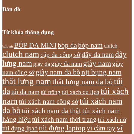
Bản đồ
Từ khóa thông dụng
bóp nam
BÓP DA MINI
bóp da
clutch
balo nữ
clutch nam
dây
dây da nam
cặp da công sở
lưng nam
giày nam
giày
giày da nam
giày da
giày nam da bò
nịt bụng nam
nam công sở
thắt lưng nam
túi
thắt lưng nam da bò
túi xách
da
túi da nam
túi xách du lịch
túi trống
nam
túi xách nam
túi xách nam công sở
da bò
túi xách nam da thật
túi xách nam
hàng hiệu
túi xách nam thời trang
túi xách nữ
túi đựng laptop
ví
ví cầm tay
túi đựng ipad