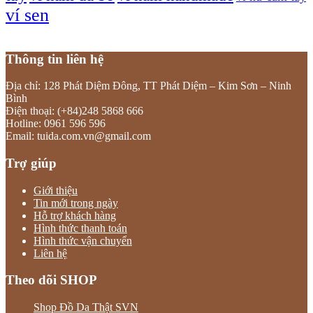
ví sen
Thông tin liên hệ
Địa chỉ: 128 Phát Diệm Đông, TT Phát Diệm – Kim Sơn – Ninh
Bình
Điện thoại: (+84)248 5868 666
Hotline: 0961 596 596
Email: tuida.com.vn@gmail.com
Trợ giúp
Giới thiệu
Tin mới trong ngày
Hỗ trợ khách hàng
Hình thức thanh toán
Hình thức vận chuyển
Liên hệ
Theo dõi SHOP
Shop Đồ Da Thật SVN