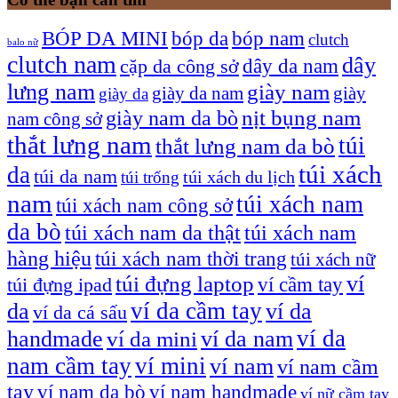
bóp nam
BÓP DA MINI
bóp da
clutch
balo nữ
clutch nam
dây
dây da nam
cặp da công sở
lưng nam
giày nam
giày
giày da nam
giày da
giày nam da bò
nịt bụng nam
nam công sở
thắt lưng nam
túi
thắt lưng nam da bò
túi xách
da
túi da nam
túi xách du lịch
túi trống
nam
túi xách nam
túi xách nam công sở
da bò
túi xách nam da thật
túi xách nam
hàng hiệu
túi xách nam thời trang
túi xách nữ
túi đựng laptop
ví
ví cầm tay
túi đựng ipad
ví da cầm tay
da
ví da
ví da cá sấu
ví da
handmade
ví da nam
ví da mini
nam cầm tay
ví mini
ví nam
ví nam cầm
tay
ví nam da bò
ví nam handmade
ví nữ cầm tay