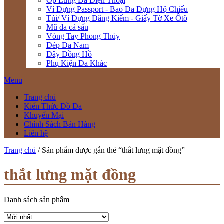
Ốp Lưng Da Điện Thoại
Ví Đựng Passport - Bao Da Đựng Hộ Chiếu
Túi/ Ví Đựng Đăng Kiểm - Giấy Tờ Xe Ôtô
Mũ da cá sấu
Vòng Tay Phong Thủy
Dép Da Nam
Dây Đồng Hồ
Phụ Kiện Da Khác
Menu
Trang chủ
Kiến Thức Đồ Da
Khuyến Mại
Chính Sách Bán Hàng
Liên hệ
Trang chủ
/ Sản phẩm được gắn thẻ “thắt lưng mặt đồng”
thắt lưng mặt đồng
Danh sách sản phẩm