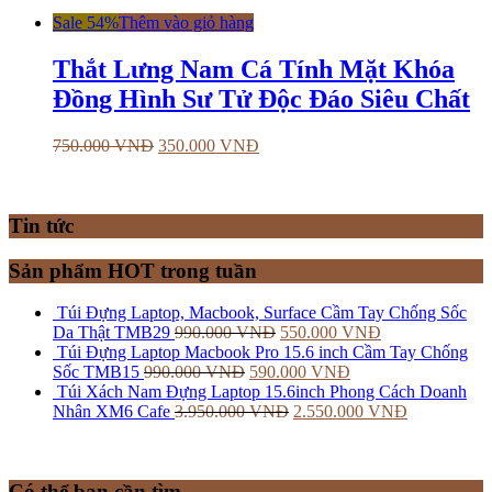
Sale 54%
Thêm vào giỏ hàng
Thắt Lưng Nam Cá Tính Mặt Khóa
Đồng Hình Sư Tử Độc Đáo Siêu Chất
750.000
VNĐ
350.000
VNĐ
Tin tức
Sản phẩm HOT trong tuần
Túi Đựng Laptop, Macbook, Surface Cầm Tay Chống Sốc
Da Thật TMB29
990.000
VNĐ
550.000
VNĐ
Túi Đựng Laptop Macbook Pro 15.6 inch Cầm Tay Chống
Sốc TMB15
990.000
VNĐ
590.000
VNĐ
Túi Xách Nam Đựng Laptop 15.6inch Phong Cách Doanh
Nhân XM6 Cafe
3.950.000
VNĐ
2.550.000
VNĐ
Có thể bạn cần tìm