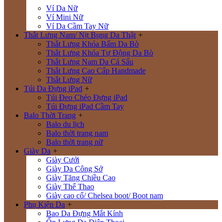
Ví Da Nữ
Ví Mini Nữ
Ví Da Cầm Tay Nữ
Thắt Lưng Nam/ Nịt Bụng Da Thật
+
Thắt Lưng Khóa Bấm Da Bò
Thắt Lưng Khóa Tự Động Da Bò
Thắt Lưng Nam Da Cá Sấu
Thắt Lưng Cao Cấp Handmade
Thắt Lưng Nữ
Túi Da Đựng iPad
+
Túi Đeo Chéo Đựng iPad
Túi Đựng iPad Cầm Tay
Balo Thời Trang
+
Balo du lịch
Balo thời trang nam
Balo thời trang nữ
Giày Da
+
Giày Cưới
Giày Da Công Sở
Giày Tăng Chiều Cao
Giày Thể Thao
Giày cao cổ/ Chelsea boot/ Boot nam
Phụ Kiện Da
+
Bao Da Đựng Mắt Kính