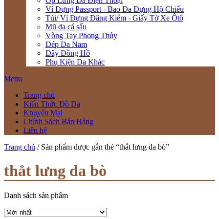
Ốp Lưng Da Điện Thoại
Ví Đựng Passport - Bao Da Đựng Hộ Chiếu
Túi/ Ví Đựng Đăng Kiểm - Giấy Tờ Xe Ôtô
Mũ da cá sấu
Vòng Tay Phong Thủy
Dép Da Nam
Dây Đồng Hồ
Phụ Kiện Da Khác
Menu
Trang chủ
Kiến Thức Đồ Da
Khuyến Mại
Chính Sách Bán Hàng
Liên hệ
Trang chủ
/ Sản phẩm được gắn thẻ “thắt lưng da bò”
thắt lưng da bò
Danh sách sản phẩm