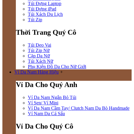
Túi Đựng Laptop
Túi Đựng iPad
Túi Xách Du Lịch
Túi Zip
Thời Trang Quý Cô
Túi Đeo Vai
Túi Zip Nữ
Cặp Da Nữ
Túi Xách Nữ
Phụ Kiện Đồ Da Cho Nữ Giới
Ví Da Nam Hàng Hiệu
+
Ví Da Cho Quý Anh
Ví Da Nam Ngắn Bỏ Túi
Ví Sen/ Ví Mini
Ví Da Nam Cầm Tay/ Clutch Nam Da Bò Handmade
Ví Nam Da Cá Sấu
Ví Da Cho Quý Cô