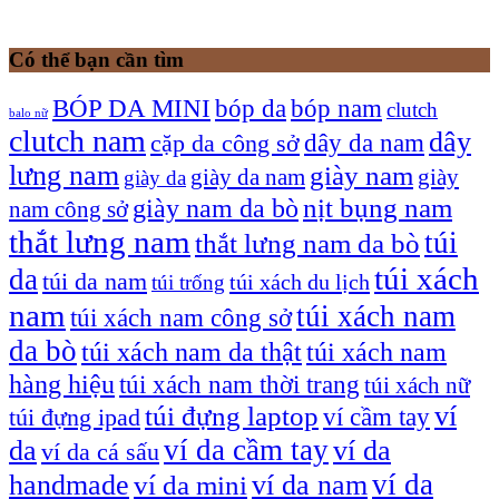
Có thể bạn cần tìm
bóp nam
BÓP DA MINI
bóp da
clutch
balo nữ
clutch nam
dây
dây da nam
cặp da công sở
lưng nam
giày nam
giày
giày da nam
giày da
giày nam da bò
nịt bụng nam
nam công sở
thắt lưng nam
túi
thắt lưng nam da bò
túi xách
da
túi da nam
túi xách du lịch
túi trống
nam
túi xách nam
túi xách nam công sở
da bò
túi xách nam da thật
túi xách nam
hàng hiệu
túi xách nam thời trang
túi xách nữ
túi đựng laptop
ví
ví cầm tay
túi đựng ipad
ví da cầm tay
da
ví da
ví da cá sấu
ví da
handmade
ví da nam
ví da mini