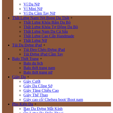
Ví Da Nữ
Ví Mini Nữ
Ví Da Cầm Tay Nữ
Thắt Lưng Nam/ Nịt Bụng Da Thật
+
Thắt Lưng Khóa Bấm Da Bò
Thắt Lưng Khóa Tự Động Da Bò
Thắt Lưng Nam Da Cá Sấu
Thắt Lưng Cao Cấp Handmade
Thắt Lưng Nữ
Túi Da Đựng iPad
+
Túi Đeo Chéo Đựng iPad
Túi Đựng iPad Cầm Tay
Balo Thời Trang
+
Balo du lịch
Balo thời trang nam
Balo thời trang nữ
Giày Da
+
Giày Cưới
Giày Da Công Sở
Giày Tăng Chiều Cao
Giày Thể Thao
Giày cao cổ/ Chelsea boot/ Boot nam
Phụ Kiện Da
+
Bao Da Đựng Mắt Kính