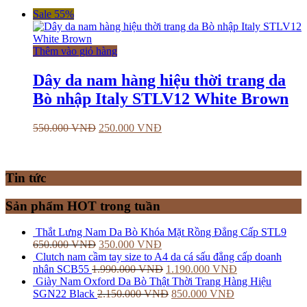
Sale 55%
Thêm vào giỏ hàng
Dây da nam hàng hiệu thời trang da
Bò nhập Italy STLV12 White Brown
550.000
VNĐ
250.000
VNĐ
Tin tức
Sản phẩm HOT trong tuần
Thắt Lưng Nam Da Bò Khóa Mặt Rồng Đẳng Cấp STL9
650.000
VNĐ
350.000
VNĐ
Clutch nam cầm tay size to A4 da cá sấu đẳng cấp doanh
nhân SCB55
1.990.000
VNĐ
1.190.000
VNĐ
Giày Nam Oxford Da Bò Thật Thời Trang Hàng Hiệu
SGN22 Black
2.150.000
VNĐ
850.000
VNĐ