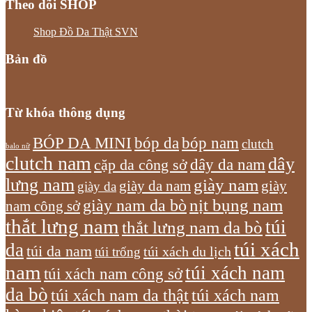
Theo dõi SHOP
Shop Đồ Da Thật SVN
Bản đồ
Từ khóa thông dụng
bóp nam
BÓP DA MINI
bóp da
clutch
balo nữ
clutch nam
dây
dây da nam
cặp da công sở
lưng nam
giày nam
giày
giày da nam
giày da
giày nam da bò
nịt bụng nam
nam công sở
thắt lưng nam
túi
thắt lưng nam da bò
túi xách
da
túi da nam
túi xách du lịch
túi trống
nam
túi xách nam
túi xách nam công sở
da bò
túi xách nam da thật
túi xách nam