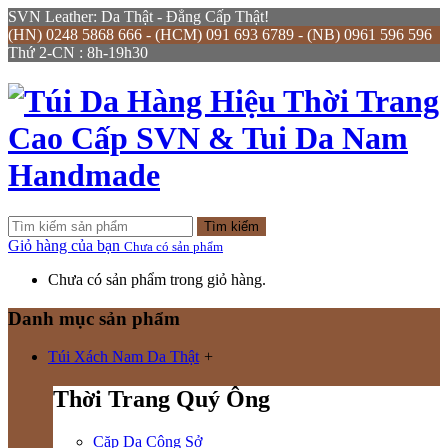
SVN Leather: Da Thật - Đẳng Cấp Thật!
(HN) 0248 5868 666 - (HCM) 091 693 6789 - (NB) 0961 596 596
Thứ 2-CN : 8h-19h30
Tìm kiếm
Giỏ hàng của bạn
Chưa có sản phẩm
Chưa có sản phẩm trong giỏ hàng.
Danh mục sản phẩm
Túi Xách Nam Da Thật
+
Thời Trang Quý Ông
Cặp Da Công Sở