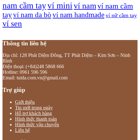
nam cầm tay
ví mini
ví nam
ví nam cầm
tay
ví nam da bò
ví nam handmade
ví nữ cầm tay
ví sen
Thông tin liên hệ
Địa chỉ: 128 Phát Diệm Đông, TT Phát Diệm – Kim Sơn – Ninh
Bình
Điện thoại: (+84)248 5868 666
Hotline: 0961 596 596
Email: tuida.com.vn@gmail.com
Trợ giúp
Giới thiệu
Tin mới trong ngày
Hỗ trợ khách hàng
Hình thức thanh toán
Hình thức vận chuyển
Liên hệ