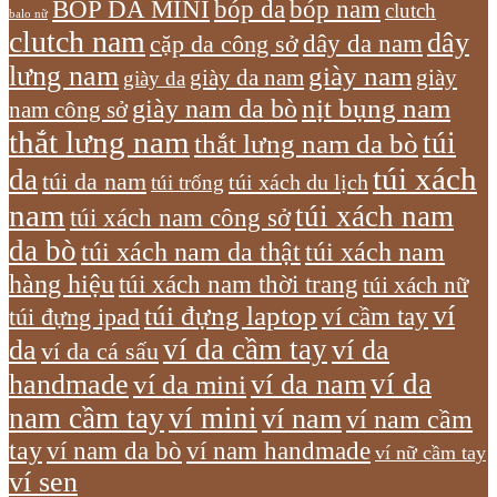
bóp nam
BÓP DA MINI
bóp da
clutch
balo nữ
clutch nam
dây
dây da nam
cặp da công sở
lưng nam
giày nam
giày
giày da nam
giày da
giày nam da bò
nịt bụng nam
nam công sở
thắt lưng nam
túi
thắt lưng nam da bò
túi xách
da
túi da nam
túi xách du lịch
túi trống
nam
túi xách nam
túi xách nam công sở
da bò
túi xách nam da thật
túi xách nam
hàng hiệu
túi xách nam thời trang
túi xách nữ
túi đựng laptop
ví
ví cầm tay
túi đựng ipad
ví da cầm tay
da
ví da
ví da cá sấu
ví da
handmade
ví da nam
ví da mini
nam cầm tay
ví mini
ví nam
ví nam cầm
tay
ví nam da bò
ví nam handmade
ví nữ cầm tay
ví sen