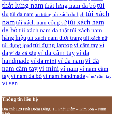
thắt lưng nam
túi
thắt lưng nam da bò
túi xách
da
túi da nam
túi xách du lịch
túi trống
nam
túi xách nam
túi xách nam công sở
da bò
túi xách nam da thật
túi xách nam
hàng hiệu
túi xách nam thời trang
túi xách nữ
túi đựng laptop
ví
ví cầm tay
túi đựng ipad
ví da cầm tay
da
ví da
ví da cá sấu
ví da
handmade
ví da nam
ví da mini
nam cầm tay
ví mini
ví nam
ví nam cầm
tay
ví nam da bò
ví nam handmade
ví nữ cầm tay
ví sen
Thông tin liên hệ
Địa chỉ: 128 Phát Diệm Đông, TT Phát Diệm – Kim Sơn – Ninh
Bình