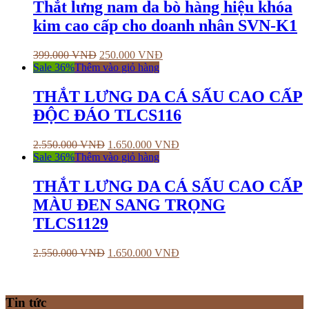
Thắt lưng nam da bò hàng hiệu khóa
kim cao cấp cho doanh nhân SVN-K1
399.000
VNĐ
250.000
VNĐ
Sale 36%
Thêm vào giỏ hàng
THẮT LƯNG DA CÁ SẤU CAO CẤP
ĐỘC ĐÁO TLCS116
2.550.000
VNĐ
1.650.000
VNĐ
Sale 36%
Thêm vào giỏ hàng
THẮT LƯNG DA CÁ SẤU CAO CẤP
MÀU ĐEN SANG TRỌNG
TLCS1129
2.550.000
VNĐ
1.650.000
VNĐ
Tin tức