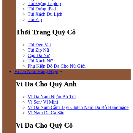
Túi Đựng Laptop
Túi Đựng iPad
Túi Xách Du Lịch
Túi Zip
Thời Trang Quý Cô
Túi Đeo Vai
Túi Zip Nữ
Cặp Da Nữ
Túi Xách Nữ
Phụ Kiện Đồ Da Cho Nữ Giới
Ví Da Nam Hàng Hiệu
+
Ví Da Cho Quý Anh
Ví Da Nam Ngắn Bỏ Túi
Ví Sen/ Ví Mini
Ví Da Nam Cầm Tay/ Clutch Nam Da Bò Handmade
Ví Nam Da Cá Sấu
Ví Da Cho Quý Cô