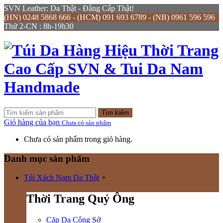
SVN Leather: Da Thật - Đẳng Cấp Thật!
(HN) 0248 5868 666 - (HCM) 091 693 6789 - (NB) 0961 596 596
Thứ 2-CN : 8h-19h30
Tìm kiếm
Giỏ hàng của bạn
Chưa có sản phẩm
Chưa có sản phẩm trong giỏ hàng.
Danh mục sản phẩm
Túi Xách Nam Da Thật
+
Thời Trang Quý Ông
Cặp Da Công Sở