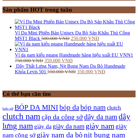
Sản phẩm HOT trong tuần
Ví Da Mini Phiên Bản Unisex Da Bò Sáp Khâu Thủ Công
MST1 Black
500.000
VNĐ
250.000
VNĐ
Ví da nam kiểu ngang Handmade hàng hiệu xuất EU VNN1
750.000
VNĐ
359.000
VNĐ
Dây Thắt Lưng Nam, Nịt Bụng Nam Da Bò Handmade
Khóa Levis 501
550.000
VNĐ
350.000
VNĐ
Có thể bạn cần tìm
bóp nam
BÓP DA MINI
bóp da
clutch
balo nữ
clutch nam
dây
dây da nam
cặp da công sở
lưng nam
giày nam
giày
giày da nam
giày da
giày nam da bò
nịt bụng nam
nam công sở