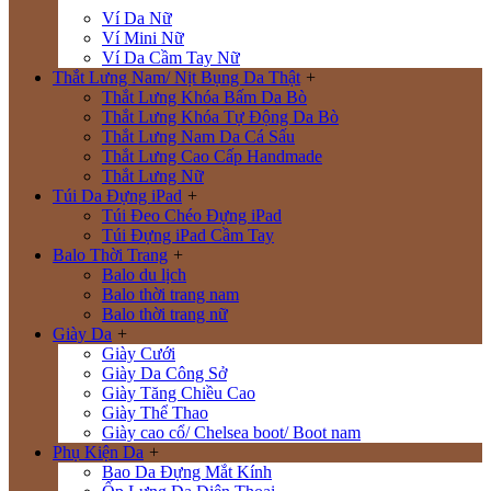
Ví Da Nữ
Ví Mini Nữ
Ví Da Cầm Tay Nữ
Thắt Lưng Nam/ Nịt Bụng Da Thật
+
Thắt Lưng Khóa Bấm Da Bò
Thắt Lưng Khóa Tự Động Da Bò
Thắt Lưng Nam Da Cá Sấu
Thắt Lưng Cao Cấp Handmade
Thắt Lưng Nữ
Túi Da Đựng iPad
+
Túi Đeo Chéo Đựng iPad
Túi Đựng iPad Cầm Tay
Balo Thời Trang
+
Balo du lịch
Balo thời trang nam
Balo thời trang nữ
Giày Da
+
Giày Cưới
Giày Da Công Sở
Giày Tăng Chiều Cao
Giày Thể Thao
Giày cao cổ/ Chelsea boot/ Boot nam
Phụ Kiện Da
+
Bao Da Đựng Mắt Kính