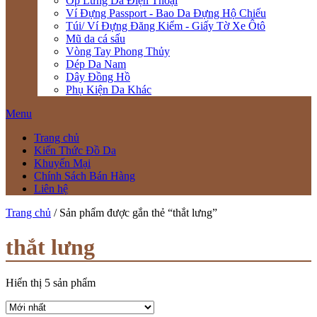
Ốp Lưng Da Điện Thoại
Ví Đựng Passport - Bao Da Đựng Hộ Chiếu
Túi/ Ví Đựng Đăng Kiểm - Giấy Tờ Xe Ôtô
Mũ da cá sấu
Vòng Tay Phong Thủy
Dép Da Nam
Dây Đồng Hồ
Phụ Kiện Da Khác
Menu
Trang chủ
Kiến Thức Đồ Da
Khuyến Mại
Chính Sách Bán Hàng
Liên hệ
Trang chủ
/ Sản phẩm được gắn thẻ “thắt lưng”
thắt lưng
Hiển thị 5 sản phẩm