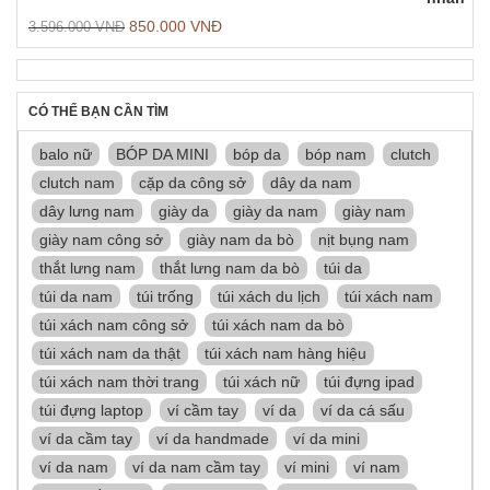
850.000
VNĐ
3.596.000
VNĐ
CÓ THỂ BẠN CẦN TÌM
balo nữ
BÓP DA MINI
bóp da
bóp nam
clutch
clutch nam
cặp da công sở
dây da nam
dây lưng nam
giày da
giày da nam
giày nam
giày nam công sở
giày nam da bò
nịt bụng nam
thắt lưng nam
thắt lưng nam da bò
túi da
túi da nam
túi trống
túi xách du lịch
túi xách nam
túi xách nam công sở
túi xách nam da bò
túi xách nam da thật
túi xách nam hàng hiệu
túi xách nam thời trang
túi xách nữ
túi đựng ipad
túi đựng laptop
ví cầm tay
ví da
ví da cá sấu
ví da cầm tay
ví da handmade
ví da mini
ví da nam
ví da nam cầm tay
ví mini
ví nam