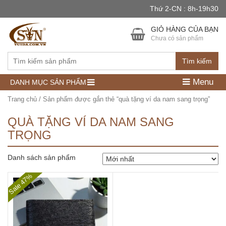
Thứ 2-CN : 8h-19h30
GIỎ HÀNG CỦA BẠN
Chưa có sản phẩm
Tìm kiếm
Menu
DANH MỤC SẢN PHẨM
Trang chủ
/ Sản phẩm được gắn thẻ “quà tặng ví da nam sang trọng”
QUÀ TẶNG VÍ DA NAM SANG
TRỌNG
Danh sách sản phẩm
Sale 47%