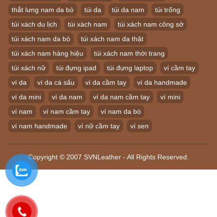
thắt lưng nam da bò
túi da
túi da nam
túi trống
túi xách du lịch
túi xách nam
túi xách nam công sở
túi xách nam da bò
túi xách nam da thật
túi xách nam hàng hiệu
túi xách nam thời trang
túi xách nữ
túi đựng ipad
túi đựng laptop
ví cầm tay
ví da
ví da cá sấu
ví da cầm tay
ví da handmade
ví da mini
ví da nam
ví da nam cầm tay
ví mini
ví nam
ví nam cầm tay
ví nam da bò
ví nam handmade
ví nữ cầm tay
ví sen
Copyright © 2007 SVNLeather - All Rights Reserved.