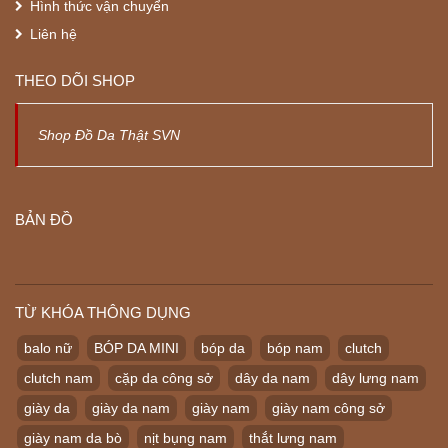
Hình thức vận chuyển
Liên hệ
THEO DÕI SHOP
Shop Đồ Da Thật SVN
BẢN ĐỒ
TỪ KHÓA THÔNG DỤNG
balo nữ
BÓP DA MINI
bóp da
bóp nam
clutch
clutch nam
cặp da công sở
dây da nam
dây lưng nam
giày da
giày da nam
giày nam
giày nam công sở
giày nam da bò
nịt bụng nam
thắt lưng nam