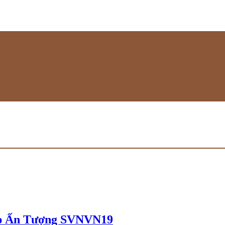
p Ấn Tượng SVNVN19