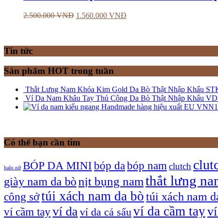
2.500.000
VNĐ
1.560.000
VNĐ
Tin tức
Sản phẩm HOT trong tuần
Thắt Lưng Nam Khóa Kim Gold Da Bò Thật Nhập Khẩu ST
Ví Da Nam Khâu Tay Thủ Công Da Bò Thật Nhập Khẩu V
Có thể bạn cần tìm
clut
bóp nam
BÓP DA MINI
bóp da
clutch
balo nữ
thắt lưng n
giày nam da bò
nịt bụng nam
túi xách nam da bò
túi xách nam d
công sở
ví da cầm tay
ví da
v
ví cầm tay
ví da cá sấu