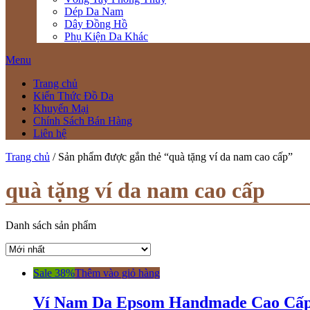
Dép Da Nam
Dây Đồng Hồ
Phụ Kiện Da Khác
Menu
Trang chủ
Kiến Thức Đồ Da
Khuyến Mại
Chính Sách Bán Hàng
Liên hệ
Trang chủ
/ Sản phẩm được gắn thẻ “quà tặng ví da nam cao cấp”
quà tặng ví da nam cao cấp
Danh sách sản phẩm
Sale 38%
Thêm vào giỏ hàng
Ví Nam Da Epsom Handmade Cao Cấ