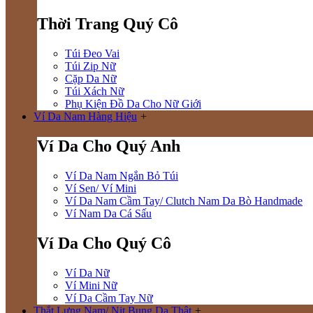
Thời Trang Quý Cô
Túi Đeo Vai
Túi Zip Nữ
Cặp Da Nữ
Túi Xách Nữ
Phụ Kiện Đồ Da Cho Nữ Giới
Ví Da Nam Hàng Hiệu
+
Ví Da Cho Quý Anh
Ví Da Nam Ngắn Bỏ Túi
Ví Sen/ Ví Mini
Ví Da Nam Cầm Tay/ Clutch Nam Da Bò Handmade
Ví Nam Da Cá Sấu
Ví Da Cho Quý Cô
Ví Da Nữ
Ví Mini Nữ
Ví Da Cầm Tay Nữ
Thắt Lưng Nam/ Nịt Bụng Da Thật
+