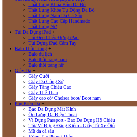
Thắt Lưng Khóa Bấm Da Bò
Thắt Lưng Khóa Tự Động Da Bò
Thắt Lưng Nam Da Cá Sấu
Thắt Lưng Cao Cấp Handmade
Thắt Lưng Nữ
Túi Da Đựng iPad
+
Túi Đeo Chéo Đựng iPad
Túi Đựng iPad Cầm Tay
Balo Thời Trang
+
Balo du lịch
Balo thời trang nam
Balo thời trang nữ
Giày Da
+
Giày Cưới
Giày Da Công Sở
Giày Tăng Chiều Cao
Giày Thể Thao
Giày cao cổ/ Chelsea boot/ Boot nam
Phụ Kiện Da
+
Bao Da Đựng Mắt Kính
Ốp Lưng Da Điện Thoại
Ví Đựng Passport - Bao Da Đựng Hộ Chiếu
Túi/ Ví Đựng Đăng Kiểm - Giấy Tờ Xe Ôtô
Mũ da cá sấu
Vòng Tay Phong Thủy