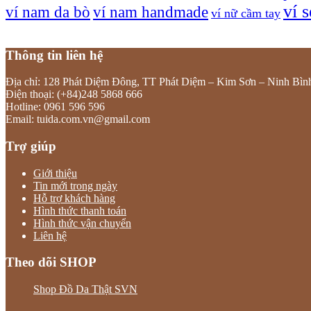
ví 
ví nam da bò
ví nam handmade
ví nữ cầm tay
Thông tin liên hệ
Địa chỉ: 128 Phát Diệm Đông, TT Phát Diệm – Kim Sơn – Ninh Bìn
Điện thoại: (+84)248 5868 666
Hotline: 0961 596 596
Email: tuida.com.vn@gmail.com
Trợ giúp
Giới thiệu
Tin mới trong ngày
Hỗ trợ khách hàng
Hình thức thanh toán
Hình thức vận chuyển
Liên hệ
Theo dõi SHOP
Shop Đồ Da Thật SVN