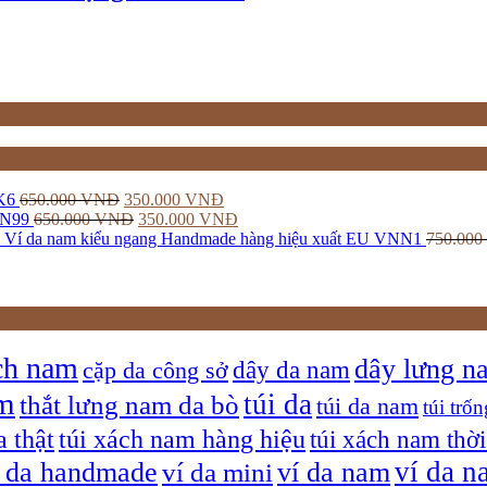
K6
650.000
VNĐ
350.000
VNĐ
DN99
650.000
VNĐ
350.000
VNĐ
Ví da nam kiểu ngang Handmade hàng hiệu xuất EU VNN1
750.000
ch nam
dây lưng n
dây da nam
cặp da công sở
am
túi da
thắt lưng nam da bò
túi da nam
túi trốn
a thật
túi xách nam hàng hiệu
túi xách nam thời
ví da n
í da handmade
ví da nam
ví da mini