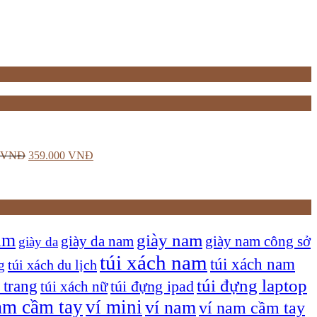
VNĐ
359.000
VNĐ
am
giày nam
giày nam công sở
giày da nam
giày da
túi xách nam
túi xách nam
túi xách du lịch
g
túi đựng laptop
 trang
túi xách nữ
túi đựng ipad
am cầm tay
ví mini
ví nam
ví nam cầm tay