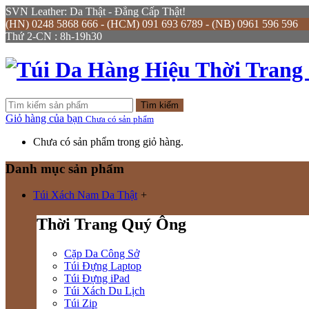
SVN Leather: Da Thật - Đẳng Cấp Thật!
(HN) 0248 5868 666 - (HCM) 091 693 6789 - (NB) 0961 596 596
Thứ 2-CN : 8h-19h30
Tìm kiếm
Giỏ hàng của bạn
Chưa có sản phẩm
Chưa có sản phẩm trong giỏ hàng.
Danh mục sản phẩm
Túi Xách Nam Da Thật
+
Thời Trang Quý Ông
Cặp Da Công Sở
Túi Đựng Laptop
Túi Đựng iPad
Túi Xách Du Lịch
Túi Zip