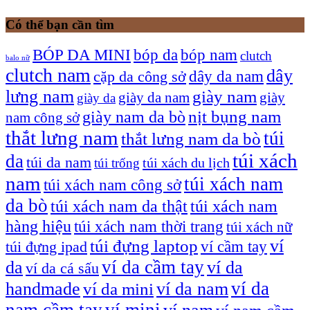
Có thể bạn cần tìm
bóp nam
BÓP DA MINI
bóp da
clutch
balo nữ
clutch nam
dây
dây da nam
cặp da công sở
lưng nam
giày nam
giày
giày da nam
giày da
giày nam da bò
nịt bụng nam
nam công sở
thắt lưng nam
túi
thắt lưng nam da bò
túi xách
da
túi da nam
túi xách du lịch
túi trống
nam
túi xách nam
túi xách nam công sở
da bò
túi xách nam da thật
túi xách nam
hàng hiệu
túi xách nam thời trang
túi xách nữ
túi đựng laptop
ví
ví cầm tay
túi đựng ipad
ví da cầm tay
da
ví da
ví da cá sấu
ví da
handmade
ví da nam
ví da mini
nam cầm tay
ví mini