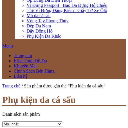
Ốp Lưng Da Điện Thoại
Ví Đựng Passport - Bao Da Đựng Hộ Chiếu
Túi/ Ví Đựng Đăng Kiểm - Giấy Tờ Xe Ôtô
Mũ da cá sấu
Vòng Tay Phong Thủy
Dép Da Nam
Dây Đồng Hồ
Phụ Kiện Da Khác
Menu
Trang chủ
Kiến Thức Đồ Da
Khuyến Mại
Chính Sách Bán Hàng
Liên hệ
Trang chủ
/ Sản phẩm được gắn thẻ “Phụ kiện da cá sấu”
Phụ kiện da cá sấu
Danh sách sản phẩm