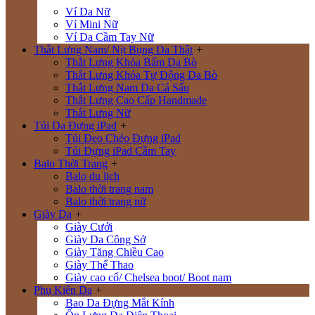
Ví Da Nữ
Ví Mini Nữ
Ví Da Cầm Tay Nữ
Thắt Lưng Nam/ Nịt Bụng Da Thật
+
Thắt Lưng Khóa Bấm Da Bò
Thắt Lưng Khóa Tự Động Da Bò
Thắt Lưng Nam Da Cá Sấu
Thắt Lưng Cao Cấp Handmade
Thắt Lưng Nữ
Túi Da Đựng iPad
+
Túi Đeo Chéo Đựng iPad
Túi Đựng iPad Cầm Tay
Balo Thời Trang
+
Balo du lịch
Balo thời trang nam
Balo thời trang nữ
Giày Da
+
Giày Cưới
Giày Da Công Sở
Giày Tăng Chiều Cao
Giày Thể Thao
Giày cao cổ/ Chelsea boot/ Boot nam
Phụ Kiện Da
+
Bao Da Đựng Mắt Kính