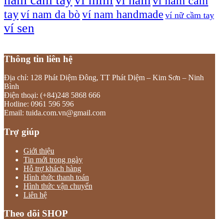
ví nam
ví nam cầm
tay
ví nam da bò
ví nam handmade
ví nữ cầm tay
ví sen
Thông tin liên hệ
Địa chỉ: 128 Phát Diệm Đông, TT Phát Diệm – Kim Sơn – Ninh
Bình
Điện thoại: (+84)248 5868 666
Hotline: 0961 596 596
Email: tuida.com.vn@gmail.com
Trợ giúp
Giới thiệu
Tin mới trong ngày
Hỗ trợ khách hàng
Hình thức thanh toán
Hình thức vận chuyển
Liên hệ
Theo dõi SHOP