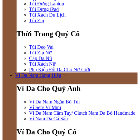
Túi Đựng Laptop
Túi Đựng iPad
Túi Xách Du Lịch
Túi Zip
Thời Trang Quý Cô
Túi Đeo Vai
Túi Zip Nữ
Cặp Da Nữ
Túi Xách Nữ
Phụ Kiện Đồ Da Cho Nữ Giới
Ví Da Nam Hàng Hiệu
+
Ví Da Cho Quý Anh
Ví Da Nam Ngắn Bỏ Túi
Ví Sen/ Ví Mini
Ví Da Nam Cầm Tay/ Clutch Nam Da Bò Handmade
Ví Nam Da Cá Sấu
Ví Da Cho Quý Cô