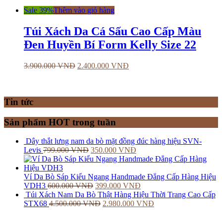
Sale 39%
Thêm vào giỏ hàng
Túi Xách Da Cá Sấu Cao Cấp Màu
Đen Huyền Bí Form Kelly Size 22
3.900.000
VNĐ
2.400.000
VNĐ
Tin tức
Sản phẩm HOT trong tuần
Dây thắt lưng nam da bò mặt đồng đúc hàng hiệu SVN-
Levis
799.000
VNĐ
350.000
VNĐ
Ví Da Bò Sáp Kiểu Ngang Handmade Đẳng Cấp Hàng Hiệu
VDH3
600.000
VNĐ
399.000
VNĐ
Túi Xách Nam Da Bò Thật Hàng Hiệu Thời Trang Cao Cấp
STX68
4.500.000
VNĐ
2.980.000
VNĐ