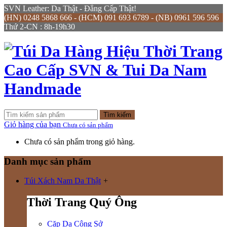
SVN Leather: Da Thật - Đẳng Cấp Thật!
(HN) 0248 5868 666 - (HCM) 091 693 6789 - (NB) 0961 596 596
Thứ 2-CN : 8h-19h30
Tìm kiếm
Giỏ hàng của bạn
Chưa có sản phẩm
Chưa có sản phẩm trong giỏ hàng.
Danh mục sản phẩm
Túi Xách Nam Da Thật
+
Thời Trang Quý Ông
Cặp Da Công Sở