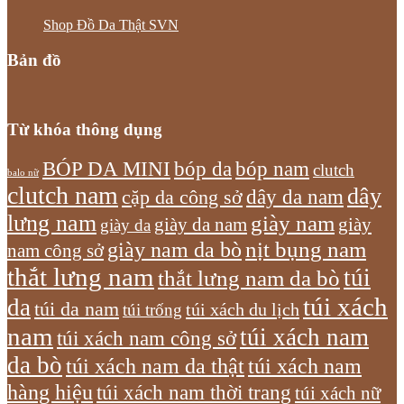
Shop Đồ Da Thật SVN
Bản đồ
Từ khóa thông dụng
bóp nam
BÓP DA MINI
bóp da
clutch
balo nữ
clutch nam
dây
dây da nam
cặp da công sở
lưng nam
giày nam
giày
giày da nam
giày da
giày nam da bò
nịt bụng nam
nam công sở
thắt lưng nam
túi
thắt lưng nam da bò
túi xách
da
túi da nam
túi xách du lịch
túi trống
nam
túi xách nam
túi xách nam công sở
da bò
túi xách nam da thật
túi xách nam
hàng hiệu
túi xách nam thời trang
túi xách nữ