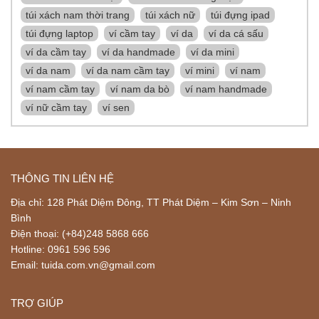
túi xách nam thời trang
túi xách nữ
túi đựng ipad
túi đựng laptop
ví cầm tay
ví da
ví da cá sấu
ví da cầm tay
ví da handmade
ví da mini
ví da nam
ví da nam cầm tay
ví mini
ví nam
ví nam cầm tay
ví nam da bò
ví nam handmade
ví nữ cầm tay
ví sen
THÔNG TIN LIÊN HỆ
Địa chỉ: 128 Phát Diệm Đông, TT Phát Diệm – Kim Sơn – Ninh
Bình
Điện thoại: (+84)248 5868 666
Hotline: 0961 596 596
Email: tuida.com.vn@gmail.com
TRỢ GIÚP