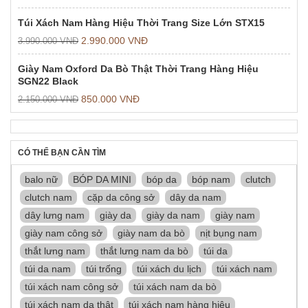
Túi Xách Nam Hàng Hiệu Thời Trang Size Lớn STX15
2.990.000
VNĐ
3.990.000
VNĐ
Giày Nam Oxford Da Bò Thật Thời Trang Hàng Hiệu
SGN22 Black
850.000
VNĐ
2.150.000
VNĐ
CÓ THỂ BẠN CẦN TÌM
balo nữ
BÓP DA MINI
bóp da
bóp nam
clutch
clutch nam
cặp da công sở
dây da nam
dây lưng nam
giày da
giày da nam
giày nam
giày nam công sở
giày nam da bò
nịt bụng nam
thắt lưng nam
thắt lưng nam da bò
túi da
túi da nam
túi trống
túi xách du lịch
túi xách nam
túi xách nam công sở
túi xách nam da bò
túi xách nam da thật
túi xách nam hàng hiệu