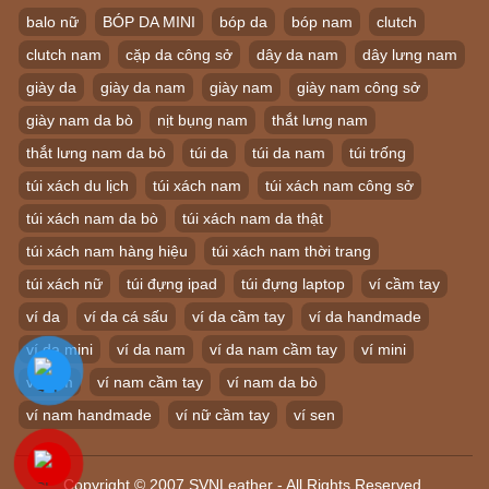
balo nữ
BÓP DA MINI
bóp da
bóp nam
clutch
clutch nam
cặp da công sở
dây da nam
dây lưng nam
giày da
giày da nam
giày nam
giày nam công sở
giày nam da bò
nịt bụng nam
thắt lưng nam
thắt lưng nam da bò
túi da
túi da nam
túi trống
túi xách du lịch
túi xách nam
túi xách nam công sở
túi xách nam da bò
túi xách nam da thật
túi xách nam hàng hiệu
túi xách nam thời trang
túi xách nữ
túi đựng ipad
túi đựng laptop
ví cầm tay
ví da
ví da cá sấu
ví da cầm tay
ví da handmade
ví da mini
ví da nam
ví da nam cầm tay
ví mini
ví nam
ví nam cầm tay
ví nam da bò
ví nam handmade
ví nữ cầm tay
ví sen
Copyright © 2007 SVNLeather - All Rights Reserved.