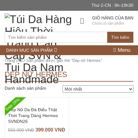
Thứ 2-CN : 8h-19h30
GIỎ HÀNG CỦA BẠN
Chưa có sản phẩm
Tìm kiếm
Menu
DANH MỤC SẢN PHẨM
Trang chủ
/ Sản phẩm được gắn thẻ “Dép nữ Hermes”
DÉP NỮ HERMES
Danh sách sản phẩm
Sale 28%
Dép Nữ Da Đà Điểu Thật
Thời Trang Dáng Hermes
SVNDN26
399.000
VNĐ
550.000
VNĐ