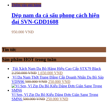
Thêm vào giỏ hàng
Dép nam da cá sấu phong cách hiện
đại SVN-GDD1608
950.000
VNĐ
Tin tức
Sản phẩm HOT trong tuần
Túi Xách Nam Da Bò Hàng Hiệu Cao Cấp STX79 Black
2.250.000
VNĐ
1.650.000
VNĐ
Ví Da Nam Thời Trang Đẳng Cấp Doanh Nhân Da Bò Sáp
VDN96
500.000
VNĐ
250.000
VNĐ
Ví Sen, Ví Zip Da Bò Kiểu Dáng Đơn Giản Sang Trọng
SMN6
500.000
VNĐ
250.000
VNĐ