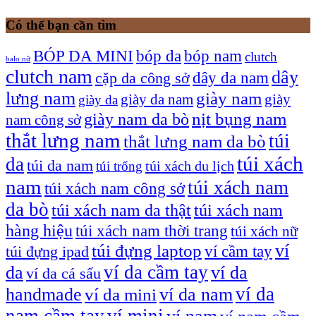
Có thể bạn cần tìm
bóp nam
BÓP DA MINI
bóp da
clutch
balo nữ
clutch nam
dây
dây da nam
cặp da công sở
lưng nam
giày nam
giày
giày da nam
giày da
giày nam da bò
nịt bụng nam
nam công sở
thắt lưng nam
túi
thắt lưng nam da bò
túi xách
da
túi da nam
túi xách du lịch
túi trống
nam
túi xách nam
túi xách nam công sở
da bò
túi xách nam da thật
túi xách nam
hàng hiệu
túi xách nam thời trang
túi xách nữ
túi đựng laptop
ví
ví cầm tay
túi đựng ipad
ví da cầm tay
da
ví da
ví da cá sấu
ví da
handmade
ví da nam
ví da mini
nam cầm tay
ví mini