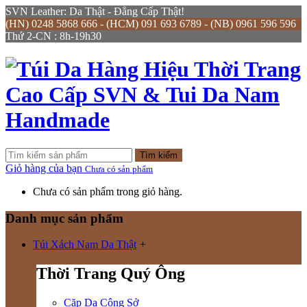
SVN Leather: Da Thật - Đẳng Cấp Thật!
(HN) 0248 5868 666 - (HCM) 091 693 6789 - (NB) 0961 596 596
Thứ 2-CN : 8h-19h30
Tìm kiếm
Giỏ hàng của bạn
Chưa có sản phẩm
Chưa có sản phẩm trong giỏ hàng.
Danh mục sản phẩm
Túi Xách Nam Da Thật
+
Thời Trang Quý Ông
Cặp Da Công Sở