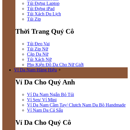
Túi Đựng Laptop
Túi Đựng iPad
Túi Xách Du Lịch
Túi Zip
Thời Trang Quý Cô
Túi Đeo Vai
Túi Zip Nữ
Cặp Da Nữ
Túi Xách Nữ
Phụ Kiện Đồ Da Cho Nữ Giới
Ví Da Nam Hàng Hiệu
+
Ví Da Cho Quý Anh
Ví Da Nam Ngắn Bỏ Túi
Ví Sen/ Ví Mini
Ví Da Nam Cầm Tay/ Clutch Nam Da Bò Handmade
Ví Nam Da Cá Sấu
Ví Da Cho Quý Cô