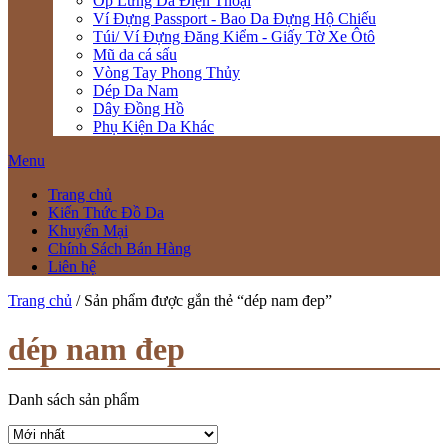
Ốp Lưng Da Điện Thoại
Ví Đựng Passport - Bao Da Đựng Hộ Chiếu
Túi/ Ví Đựng Đăng Kiểm - Giấy Tờ Xe Ôtô
Mũ da cá sấu
Vòng Tay Phong Thủy
Dép Da Nam
Dây Đồng Hồ
Phụ Kiện Da Khác
Menu
Trang chủ
Kiến Thức Đồ Da
Khuyến Mại
Chính Sách Bán Hàng
Liên hệ
Trang chủ
/ Sản phẩm được gắn thẻ “dép nam đep”
dép nam đep
Danh sách sản phẩm