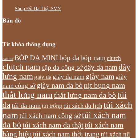
Shop Đồ Da Thật SVN
Bản đồ
Từ khóa thông dụng
bóp nam
BÓP DA MINI
bóp da
clutch
balo nữ
clutch nam
dây
dây da nam
cặp da công sở
lưng nam
giày nam
giày
giày da nam
giày da
giày nam da bò
nịt bụng nam
nam công sở
thắt lưng nam
túi
thắt lưng nam da bò
túi xách
da
túi da nam
túi xách du lịch
túi trống
nam
túi xách nam
túi xách nam công sở
da bò
túi xách nam da thật
túi xách nam
hàng hiệu
túi xách nam thời trang
túi xách nữ