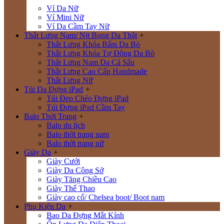
Ví Da Nữ
Ví Mini Nữ
Ví Da Cầm Tay Nữ
Thắt Lưng Nam/ Nịt Bụng Da Thật
+
Thắt Lưng Khóa Bấm Da Bò
Thắt Lưng Khóa Tự Động Da Bò
Thắt Lưng Nam Da Cá Sấu
Thắt Lưng Cao Cấp Handmade
Thắt Lưng Nữ
Túi Da Đựng iPad
+
Túi Đeo Chéo Đựng iPad
Túi Đựng iPad Cầm Tay
Balo Thời Trang
+
Balo du lịch
Balo thời trang nam
Balo thời trang nữ
Giày Da
+
Giày Cưới
Giày Da Công Sở
Giày Tăng Chiều Cao
Giày Thể Thao
Giày cao cổ/ Chelsea boot/ Boot nam
Phụ Kiện Da
+
Bao Da Đựng Mắt Kính