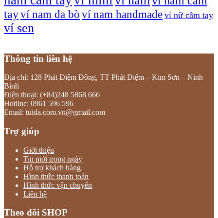
ví nam
ví nam cầm
tay
ví nam da bò
ví nam handmade
ví nữ cầm tay
ví sen
Thông tin liên hệ
Địa chỉ: 128 Phát Diệm Đông, TT Phát Diệm – Kim Sơn – Ninh
Bình
Điện thoại: (+84)248 5868 666
Hotline: 0961 596 596
Email: tuida.com.vn@gmail.com
Trợ giúp
Giới thiệu
Tin mới trong ngày
Hỗ trợ khách hàng
Hình thức thanh toán
Hình thức vận chuyển
Liên hệ
Theo dõi SHOP