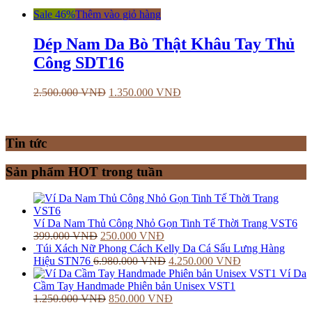
Sale 46%
Thêm vào giỏ hàng
Dép Nam Da Bò Thật Khâu Tay Thủ
Công SDT16
2.500.000
VNĐ
1.350.000
VNĐ
Tin tức
Sản phẩm HOT trong tuần
Ví Da Nam Thủ Công Nhỏ Gọn Tinh Tế Thời Trang VST6
399.000
VNĐ
250.000
VNĐ
Túi Xách Nữ Phong Cách Kelly Da Cá Sấu Lưng Hàng
Hiệu STN76
6.980.000
VNĐ
4.250.000
VNĐ
Ví Da
Cầm Tay Handmade Phiên bản Unisex VST1
1.250.000
VNĐ
850.000
VNĐ