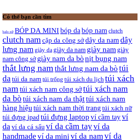
Có thể bạn cần tìm
bóp nam
BÓP DA MINI
bóp da
clutch
balo nữ
clutch nam
dây
dây da nam
cặp da công sở
lưng nam
giày nam
giày
giày da nam
giày da
giày nam da bò
nịt bụng nam
nam công sở
thắt lưng nam
túi
thắt lưng nam da bò
túi xách
da
túi da nam
túi xách du lịch
túi trống
nam
túi xách nam
túi xách nam công sở
da bò
túi xách nam da thật
túi xách nam
hàng hiệu
túi xách nam thời trang
túi xách nữ
túi đựng laptop
ví
ví cầm tay
túi đựng ipad
ví da cầm tay
da
ví da
ví da cá sấu
ví da
handmade
ví da nam
ví da mini