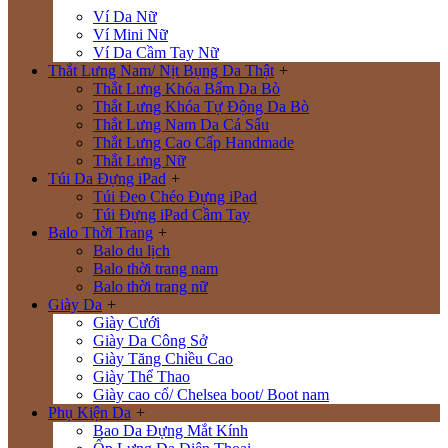
Ví Da Nữ
Ví Mini Nữ
Ví Da Cầm Tay Nữ
Thắt Lưng Nam/ Nịt Bụng Da Thật
+
Thắt Lưng Khóa Bấm Da Bò
Thắt Lưng Khóa Tự Động Da Bò
Thắt Lưng Nam Da Cá Sấu
Thắt Lưng Cao Cấp Handmade
Thắt Lưng Nữ
Túi Da Đựng iPad
+
Túi Đeo Chéo Đựng iPad
Túi Đựng iPad Cầm Tay
Balo Thời Trang
+
Balo du lịch
Balo thời trang nam
Balo thời trang nữ
Giày Da
+
Giày Cưới
Giày Da Công Sở
Giày Tăng Chiều Cao
Giày Thể Thao
Giày cao cổ/ Chelsea boot/ Boot nam
Phụ Kiện Da
+
Bao Da Đựng Mắt Kính