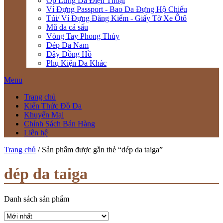
Ốp Lưng Da Điện Thoại
Ví Đựng Passport - Bao Da Đựng Hộ Chiếu
Túi/ Ví Đựng Đăng Kiểm - Giấy Tờ Xe Ôtô
Mũ da cá sấu
Vòng Tay Phong Thủy
Dép Da Nam
Dây Đồng Hồ
Phụ Kiện Da Khác
Menu
Trang chủ
Kiến Thức Đồ Da
Khuyến Mại
Chính Sách Bán Hàng
Liên hệ
Trang chủ
/ Sản phẩm được gắn thẻ “dép da taiga”
dép da taiga
Danh sách sản phẩm