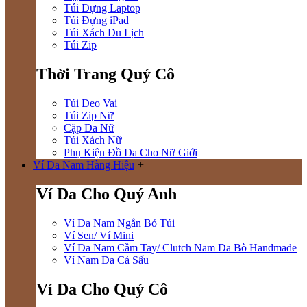
Túi Đựng Laptop
Túi Đựng iPad
Túi Xách Du Lịch
Túi Zip
Thời Trang Quý Cô
Túi Đeo Vai
Túi Zip Nữ
Cặp Da Nữ
Túi Xách Nữ
Phụ Kiện Đồ Da Cho Nữ Giới
Ví Da Nam Hàng Hiệu
+
Ví Da Cho Quý Anh
Ví Da Nam Ngắn Bỏ Túi
Ví Sen/ Ví Mini
Ví Da Nam Cầm Tay/ Clutch Nam Da Bò Handmade
Ví Nam Da Cá Sấu
Ví Da Cho Quý Cô