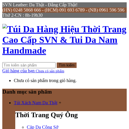
SVN Leather: Da Thật - Đẳng Cấp Thật!
(HN) 0248 5868 666 - (HCM) 091 693 6789 - (NB) 0961 596 596
Thứ 2-CN : 8h-19h30
Tìm kiếm
Giỏ hàng của bạn
Chưa có sản phẩm
Chưa có sản phẩm trong giỏ hàng.
Danh mục sản phẩm
Túi Xách Nam Da Thật
+
Thời Trang Quý Ông
Cặp Da Công Sở