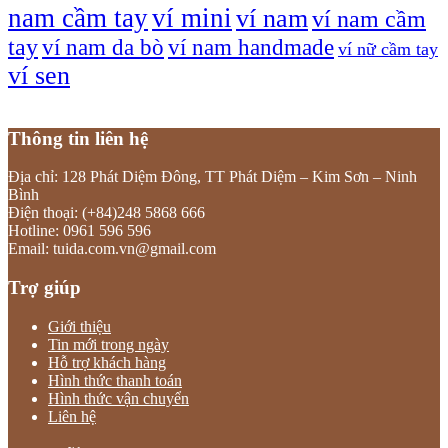
nam cầm tay
ví mini
ví nam
ví nam cầm
tay
ví nam da bò
ví nam handmade
ví nữ cầm tay
ví sen
Thông tin liên hệ
Địa chỉ: 128 Phát Diệm Đông, TT Phát Diệm – Kim Sơn – Ninh
Bình
Điện thoại: (+84)248 5868 666
Hotline: 0961 596 596
Email: tuida.com.vn@gmail.com
Trợ giúp
Giới thiệu
Tin mới trong ngày
Hỗ trợ khách hàng
Hình thức thanh toán
Hình thức vận chuyển
Liên hệ