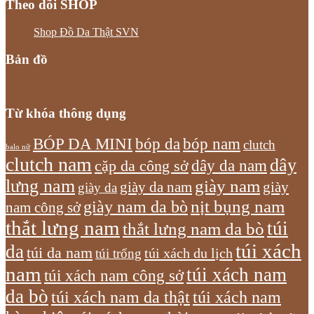
Theo dõi SHOP
Shop Đồ Da Thật SVN
Bản đồ
Từ khóa thông dụng
bóp nam
BÓP DA MINI
bóp da
clutch
balo nữ
clutch nam
dây
dây da nam
cặp da công sở
lưng nam
giày nam
giày
giày da nam
giày da
giày nam da bò
nịt bụng nam
nam công sở
thắt lưng nam
túi
thắt lưng nam da bò
túi xách
da
túi da nam
túi xách du lịch
túi trống
nam
túi xách nam
túi xách nam công sở
da bò
túi xách nam da thật
túi xách nam