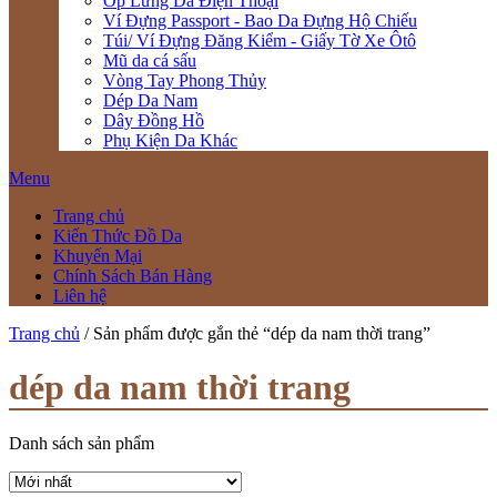
Ốp Lưng Da Điện Thoại
Ví Đựng Passport - Bao Da Đựng Hộ Chiếu
Túi/ Ví Đựng Đăng Kiểm - Giấy Tờ Xe Ôtô
Mũ da cá sấu
Vòng Tay Phong Thủy
Dép Da Nam
Dây Đồng Hồ
Phụ Kiện Da Khác
Menu
Trang chủ
Kiến Thức Đồ Da
Khuyến Mại
Chính Sách Bán Hàng
Liên hệ
Trang chủ
/ Sản phẩm được gắn thẻ “dép da nam thời trang”
dép da nam thời trang
Danh sách sản phẩm