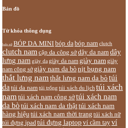
Bản đồ
Từ khóa thông dụng
bóp nam
BÓP DA MINI
bóp da
clutch
balo nữ
clutch nam
dây
dây da nam
cặp da công sở
lưng nam
giày nam
giày
giày da nam
giày da
giày nam da bò
nịt bụng nam
nam công sở
thắt lưng nam
túi
thắt lưng nam da bò
túi xách
da
túi da nam
túi xách du lịch
túi trống
nam
túi xách nam
túi xách nam công sở
da bò
túi xách nam da thật
túi xách nam
hàng hiệu
túi xách nam thời trang
túi xách nữ
túi đựng laptop
ví
ví cầm tay
túi đựng ipad