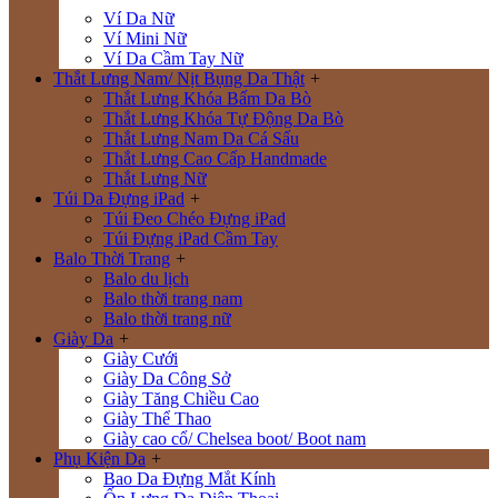
Ví Da Nữ
Ví Mini Nữ
Ví Da Cầm Tay Nữ
Thắt Lưng Nam/ Nịt Bụng Da Thật
+
Thắt Lưng Khóa Bấm Da Bò
Thắt Lưng Khóa Tự Động Da Bò
Thắt Lưng Nam Da Cá Sấu
Thắt Lưng Cao Cấp Handmade
Thắt Lưng Nữ
Túi Da Đựng iPad
+
Túi Đeo Chéo Đựng iPad
Túi Đựng iPad Cầm Tay
Balo Thời Trang
+
Balo du lịch
Balo thời trang nam
Balo thời trang nữ
Giày Da
+
Giày Cưới
Giày Da Công Sở
Giày Tăng Chiều Cao
Giày Thể Thao
Giày cao cổ/ Chelsea boot/ Boot nam
Phụ Kiện Da
+
Bao Da Đựng Mắt Kính