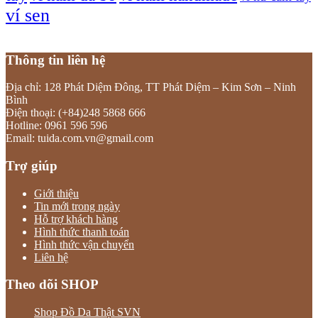
ví sen
Thông tin liên hệ
Địa chỉ: 128 Phát Diệm Đông, TT Phát Diệm – Kim Sơn – Ninh
Bình
Điện thoại: (+84)248 5868 666
Hotline: 0961 596 596
Email: tuida.com.vn@gmail.com
Trợ giúp
Giới thiệu
Tin mới trong ngày
Hỗ trợ khách hàng
Hình thức thanh toán
Hình thức vận chuyển
Liên hệ
Theo dõi SHOP
Shop Đồ Da Thật SVN