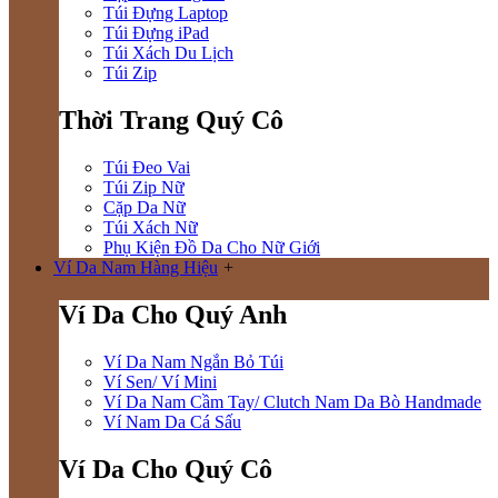
Túi Đựng Laptop
Túi Đựng iPad
Túi Xách Du Lịch
Túi Zip
Thời Trang Quý Cô
Túi Đeo Vai
Túi Zip Nữ
Cặp Da Nữ
Túi Xách Nữ
Phụ Kiện Đồ Da Cho Nữ Giới
Ví Da Nam Hàng Hiệu
+
Ví Da Cho Quý Anh
Ví Da Nam Ngắn Bỏ Túi
Ví Sen/ Ví Mini
Ví Da Nam Cầm Tay/ Clutch Nam Da Bò Handmade
Ví Nam Da Cá Sấu
Ví Da Cho Quý Cô