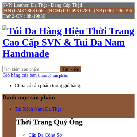
SVN Leather: Da Thật - Đẳng Cấp Thật!
(HN) 0248 5868 666 - (HCM) 091 693 6789 - (NB) 0961 596 596
Thứ 2-CN : 8h-19h30
Tìm kiếm
Giỏ hàng của bạn
Chưa có sản phẩm
Chưa có sản phẩm trong giỏ hàng.
Danh mục sản phẩm
Túi Xách Nam Da Thật
+
Thời Trang Quý Ông
Cặp Da Công Sở