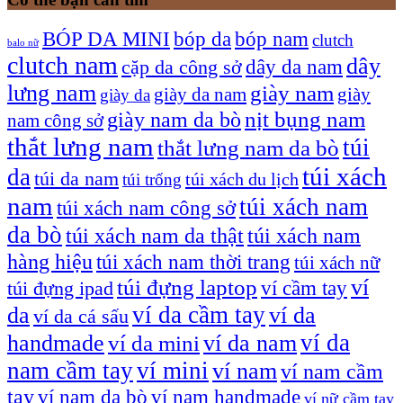
bóp nam
BÓP DA MINI
bóp da
clutch
balo nữ
clutch nam
dây
dây da nam
cặp da công sở
lưng nam
giày nam
giày
giày da nam
giày da
giày nam da bò
nịt bụng nam
nam công sở
thắt lưng nam
túi
thắt lưng nam da bò
túi xách
da
túi da nam
túi xách du lịch
túi trống
nam
túi xách nam
túi xách nam công sở
da bò
túi xách nam da thật
túi xách nam
hàng hiệu
túi xách nam thời trang
túi xách nữ
túi đựng laptop
ví
ví cầm tay
túi đựng ipad
ví da cầm tay
da
ví da
ví da cá sấu
ví da
handmade
ví da nam
ví da mini
nam cầm tay
ví mini
ví nam
ví nam cầm
tay
ví nam da bò
ví nam handmade
ví nữ cầm tay