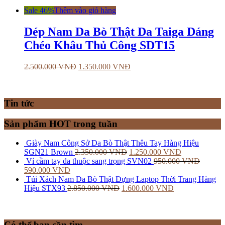
Sale 46%
Thêm vào giỏ hàng
Dép Nam Da Bò Thật Da Taiga Dáng
Chéo Khâu Thủ Công SDT15
2.500.000
VNĐ
1.350.000
VNĐ
Tin tức
Sản phẩm HOT trong tuần
Giày Nam Công Sở Da Bò Thật Thêu Tay Hàng Hiệu
SGN21 Brown
2.350.000
VNĐ
1.250.000
VNĐ
Ví cầm tay da thuộc sang trọng SVN02
950.000
VNĐ
590.000
VNĐ
Túi Xách Nam Da Bò Thật Đựng Laptop Thời Trang Hàng
Hiệu STX93
2.850.000
VNĐ
1.600.000
VNĐ
Có thể bạn cần tìm