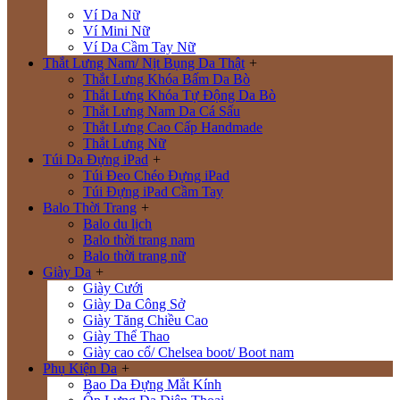
Ví Da Nữ
Ví Mini Nữ
Ví Da Cầm Tay Nữ
Thắt Lưng Nam/ Nịt Bụng Da Thật
+
Thắt Lưng Khóa Bấm Da Bò
Thắt Lưng Khóa Tự Động Da Bò
Thắt Lưng Nam Da Cá Sấu
Thắt Lưng Cao Cấp Handmade
Thắt Lưng Nữ
Túi Da Đựng iPad
+
Túi Đeo Chéo Đựng iPad
Túi Đựng iPad Cầm Tay
Balo Thời Trang
+
Balo du lịch
Balo thời trang nam
Balo thời trang nữ
Giày Da
+
Giày Cưới
Giày Da Công Sở
Giày Tăng Chiều Cao
Giày Thể Thao
Giày cao cổ/ Chelsea boot/ Boot nam
Phụ Kiện Da
+
Bao Da Đựng Mắt Kính