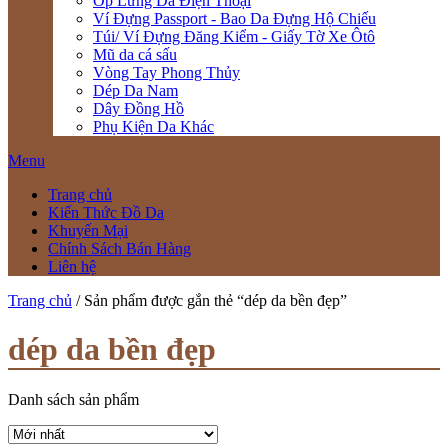
Ốp Lưng Da Điện Thoại
Ví Đựng Passport - Bao Da Đựng Hộ Chiếu
Túi/ Ví Đựng Đăng Kiểm - Giấy Tờ Xe Ôtô
Mũ da cá sấu
Vòng Tay Phong Thủy
Dép Da Nam
Dây Đồng Hồ
Phụ Kiện Da Khác
Menu
Trang chủ
Kiến Thức Đồ Da
Khuyến Mại
Chính Sách Bán Hàng
Liên hệ
Trang chủ
/ Sản phẩm được gắn thẻ “dép da bền đẹp”
dép da bền đẹp
Danh sách sản phẩm