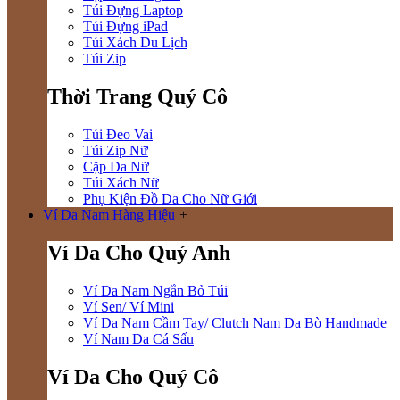
Túi Đựng Laptop
Túi Đựng iPad
Túi Xách Du Lịch
Túi Zip
Thời Trang Quý Cô
Túi Đeo Vai
Túi Zip Nữ
Cặp Da Nữ
Túi Xách Nữ
Phụ Kiện Đồ Da Cho Nữ Giới
Ví Da Nam Hàng Hiệu
+
Ví Da Cho Quý Anh
Ví Da Nam Ngắn Bỏ Túi
Ví Sen/ Ví Mini
Ví Da Nam Cầm Tay/ Clutch Nam Da Bò Handmade
Ví Nam Da Cá Sấu
Ví Da Cho Quý Cô