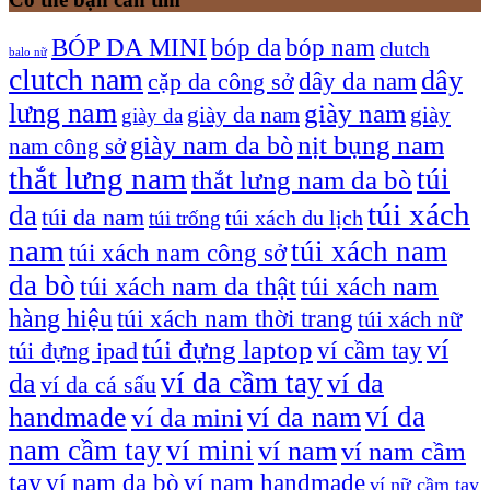
bóp nam
BÓP DA MINI
bóp da
clutch
balo nữ
clutch nam
dây
dây da nam
cặp da công sở
lưng nam
giày nam
giày
giày da nam
giày da
giày nam da bò
nịt bụng nam
nam công sở
thắt lưng nam
túi
thắt lưng nam da bò
túi xách
da
túi da nam
túi xách du lịch
túi trống
nam
túi xách nam
túi xách nam công sở
da bò
túi xách nam da thật
túi xách nam
hàng hiệu
túi xách nam thời trang
túi xách nữ
túi đựng laptop
ví
ví cầm tay
túi đựng ipad
ví da cầm tay
da
ví da
ví da cá sấu
ví da
handmade
ví da nam
ví da mini
nam cầm tay
ví mini
ví nam
ví nam cầm
tay
ví nam da bò
ví nam handmade
ví nữ cầm tay