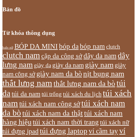
Bản đồ
Từ khóa thông dụng
bóp nam
BÓP DA MINI
bóp da
clutch
balo nữ
clutch nam
dây
dây da nam
cặp da công sở
lưng nam
giày nam
giày
giày da nam
giày da
giày nam da bò
nịt bụng nam
nam công sở
thắt lưng nam
túi
thắt lưng nam da bò
túi xách
da
túi da nam
túi xách du lịch
túi trống
nam
túi xách nam
túi xách nam công sở
da bò
túi xách nam da thật
túi xách nam
hàng hiệu
túi xách nam thời trang
túi xách nữ
túi đựng laptop
ví
ví cầm tay
túi đựng ipad