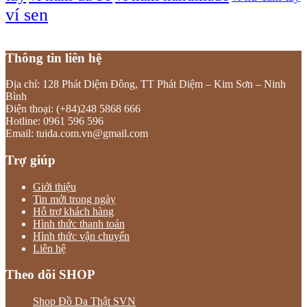
ví sen
Thông tin liên hệ
Địa chỉ: 128 Phát Diệm Đông, TT Phát Diệm – Kim Sơn – Ninh
Bình
Điện thoại: (+84)248 5868 666
Hotline: 0961 596 596
Email: tuida.com.vn@gmail.com
Trợ giúp
Giới thiệu
Tin mới trong ngày
Hỗ trợ khách hàng
Hình thức thanh toán
Hình thức vận chuyển
Liên hệ
Theo dõi SHOP
Shop Đồ Da Thật SVN