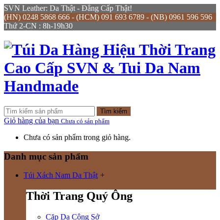
SVN Leather: Da Thật - Đẳng Cấp Thật!
(HN) 0248 5868 666 - (HCM) 091 693 6789 - (NB) 0961 596 596
Thứ 2-CN : 8h-19h30
Tìm kiếm
Giỏ hàng của bạn
Chưa có sản phẩm
Chưa có sản phẩm trong giỏ hàng.
Danh mục sản phẩm
Túi Xách Nam Da Thật
+
Thời Trang Quý Ông
Cặp Da Công Sở