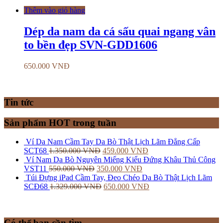
Thêm vào giỏ hàng
Dép da nam da cá sấu quai ngang vân
to bền đẹp SVN-GDD1606
650.000
VNĐ
Tin tức
Sản phẩm HOT trong tuần
Ví Da Nam Cầm Tay Da Bò Thật Lịch Lãm Đẳng Cấp
SCT68
1.350.000
VNĐ
459.000
VNĐ
Ví Nam Da Bò Nguyên Miếng Kiểu Đứng Khâu Thủ Công
VST11
550.000
VNĐ
350.000
VNĐ
Túi Đựng iPad Cầm Tay, Đeo Chéo Da Bò Thật Lịch Lãm
SCĐ68
1.329.000
VNĐ
650.000
VNĐ
Có thể bạn cần tìm