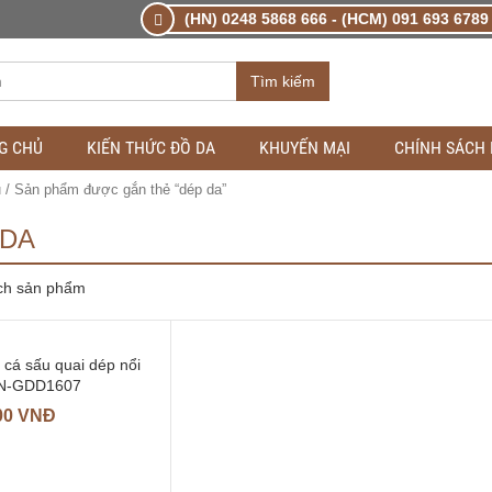
(HN) 0248 5868 666 - (HCM) 091 693 6789 
Tìm kiếm
G CHỦ
KIẾN THỨC ĐỒ DA
KHUYẾN MẠI
CHÍNH SÁCH
ủ
/ Sản phẩm được gắn thẻ “dép da”
 DA
ch sản phẩm
 cá sấu quai dép nổi
VN-GDD1607
00
VNĐ