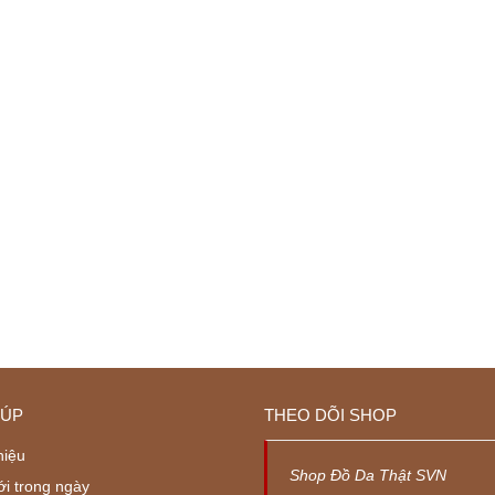
IÚP
THEO DÕI SHOP
hiệu
Shop Đồ Da Thật SVN
ới trong ngày