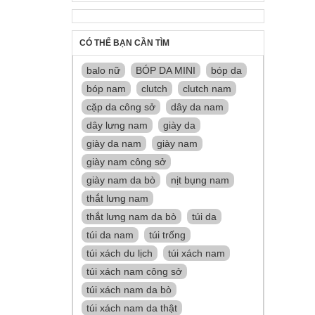
CÓ THỂ BẠN CẦN TÌM
balo nữ
BÓP DA MINI
bóp da
bóp nam
clutch
clutch nam
cặp da công sở
dây da nam
dây lưng nam
giày da
giày da nam
giày nam
giày nam công sở
giày nam da bò
nịt bụng nam
thắt lưng nam
thắt lưng nam da bò
túi da
túi da nam
túi trống
túi xách du lịch
túi xách nam
túi xách nam công sở
túi xách nam da bò
túi xách nam da thật