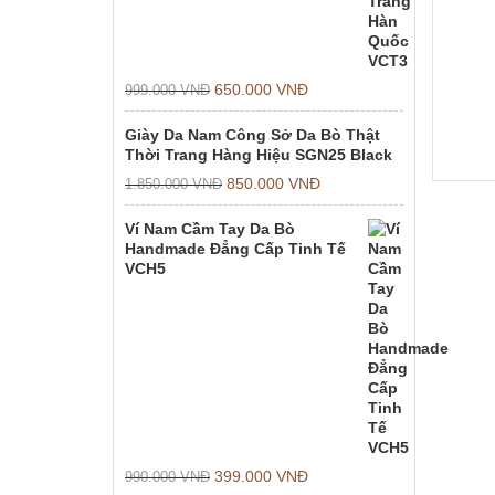
650.000
VNĐ
999.000
VNĐ
Giày Da Nam Công Sở Da Bò Thật
Thời Trang Hàng Hiệu SGN25 Black
850.000
VNĐ
1.850.000
VNĐ
Ví Nam Cầm Tay Da Bò
Handmade Đẳng Cấp Tinh Tế
VCH5
399.000
VNĐ
990.000
VNĐ