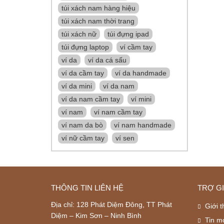
túi xách nam hàng hiệu
túi xách nam thời trang
túi xách nữ
túi đựng ipad
túi đựng laptop
ví cầm tay
ví da
ví da cá sấu
ví da cầm tay
ví da handmade
ví da mini
ví da nam
ví da nam cầm tay
ví mini
ví nam
ví nam cầm tay
ví nam da bò
ví nam handmade
ví nữ cầm tay
ví sen
THÔNG TIN LIÊN HỆ
TRỢ G
Địa chỉ: 128 Phát Diệm Đông, TT Phát
Giới t
Diệm – Kim Sơn – Ninh Bình
Tin m