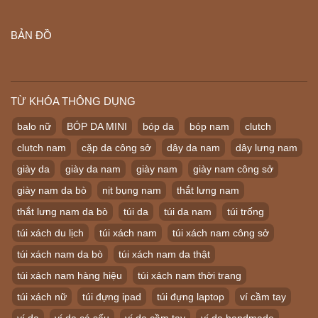
BẢN ĐỒ
TỪ KHÓA THÔNG DỤNG
balo nữ
BÓP DA MINI
bóp da
bóp nam
clutch
clutch nam
cặp da công sở
dây da nam
dây lưng nam
giày da
giày da nam
giày nam
giày nam công sở
giày nam da bò
nịt bụng nam
thắt lưng nam
thắt lưng nam da bò
túi da
túi da nam
túi trống
túi xách du lịch
túi xách nam
túi xách nam công sở
túi xách nam da bò
túi xách nam da thật
túi xách nam hàng hiệu
túi xách nam thời trang
túi xách nữ
túi đựng ipad
túi đựng laptop
ví cầm tay
ví da
ví da cá sấu
ví da cầm tay
ví da handmade