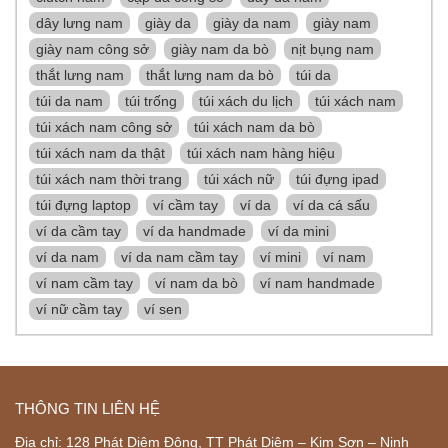
dây lưng nam
giày da
giày da nam
giày nam
giày nam công sở
giày nam da bò
nịt bụng nam
thắt lưng nam
thắt lưng nam da bò
túi da
túi da nam
túi trống
túi xách du lịch
túi xách nam
túi xách nam công sở
túi xách nam da bò
túi xách nam da thật
túi xách nam hàng hiệu
túi xách nam thời trang
túi xách nữ
túi đựng ipad
túi đựng laptop
ví cầm tay
ví da
ví da cá sấu
ví da cầm tay
ví da handmade
ví da mini
ví da nam
ví da nam cầm tay
ví mini
ví nam
ví nam cầm tay
ví nam da bò
ví nam handmade
ví nữ cầm tay
ví sen
THÔNG TIN LIÊN HỆ
Địa chỉ: 128 Phát Diệm Đông, TT Phát Diệm – Kim Sơn – Ninh