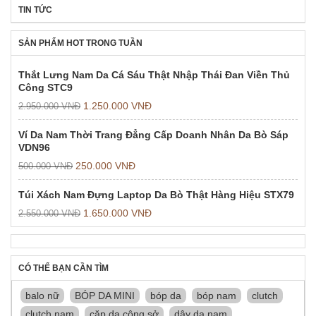
TIN TỨC
SẢN PHẨM HOT TRONG TUẦN
Thắt Lưng Nam Da Cá Sáu Thật Nhập Thái Đan Viền Thủ
Công STC9
1.250.000
VNĐ
2.950.000
VNĐ
Ví Da Nam Thời Trang Đẳng Cấp Doanh Nhân Da Bò Sáp
VDN96
250.000
VNĐ
500.000
VNĐ
Túi Xách Nam Đựng Laptop Da Bò Thật Hàng Hiệu STX79
1.650.000
VNĐ
2.550.000
VNĐ
CÓ THỂ BẠN CẦN TÌM
balo nữ
BÓP DA MINI
bóp da
bóp nam
clutch
clutch nam
cặp da công sở
dây da nam