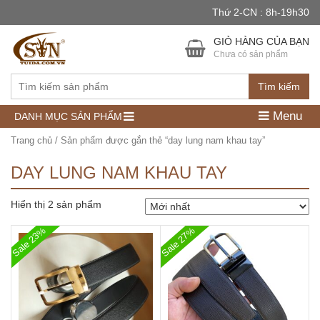
Thứ 2-CN : 8h-19h30
GIỎ HÀNG CỦA BẠN
Chưa có sản phẩm
Tìm kiếm
Menu
DANH MỤC SẢN PHẨM
Trang chủ
/ Sản phẩm được gắn thẻ “day lung nam khau tay”
DAY LUNG NAM KHAU TAY
Hiển thị 2 sản phẩm
Sale 23%
Sale 27%