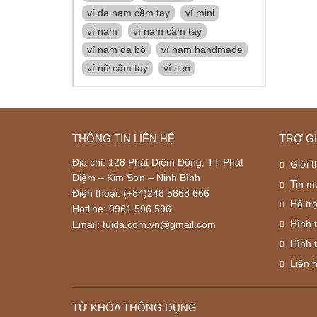
ví da nam cầm tay
ví mini
ví nam
ví nam cầm tay
ví nam da bò
ví nam handmade
ví nữ cầm tay
ví sen
THÔNG TIN LIÊN HỆ
TRỢ G
Địa chỉ: 128 Phát Diệm Đông, TT Phát
Giới t
Diệm – Kim Sơn – Ninh Bình
Tin m
Điện thoại: (+84)248 5868 666
Hỗ tr
Hotline: 0961 596 596
Hình 
Email: tuida.com.vn@gmail.com
Hình 
Liên 
TỪ KHÓA THÔNG DỤNG