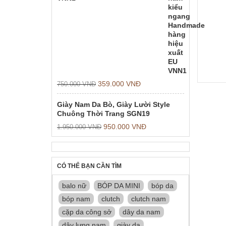
359.000
VNĐ
750.000
VNĐ
Giày Nam Da Bò, Giày Lười Style
Chuông Thời Trang SGN19
950.000
VNĐ
1.950.000
VNĐ
CÓ THỂ BẠN CẦN TÌM
balo nữ
BÓP DA MINI
bóp da
bóp nam
clutch
clutch nam
cặp da công sở
dây da nam
dây lưng nam
giày da