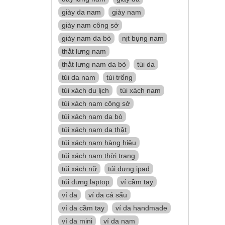
giày da nam
giày nam
giày nam công sở
giày nam da bò
nịt bụng nam
thắt lưng nam
thắt lưng nam da bò
túi da
túi da nam
túi trống
túi xách du lịch
túi xách nam
túi xách nam công sở
túi xách nam da bò
túi xách nam da thật
túi xách nam hàng hiệu
túi xách nam thời trang
túi xách nữ
túi đựng ipad
túi đựng laptop
ví cầm tay
ví da
ví da cá sấu
ví da cầm tay
ví da handmade
ví da mini
ví da nam