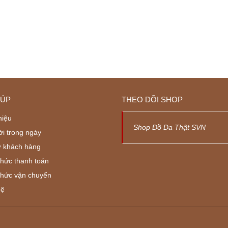
IÚP
THEO DÕI SHOP
hiệu
Shop Đồ Da Thật SVN
ới trong ngày
ợ khách hàng
thức thanh toán
thức vận chuyển
hệ