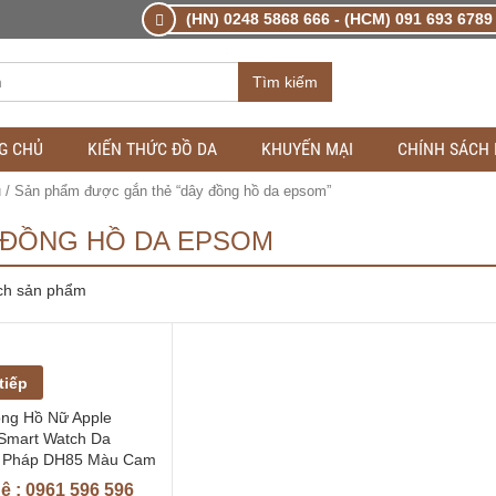
(HN) 0248 5868 666 - (HCM) 091 693 6789 
Tìm kiếm
G CHỦ
KIẾN THỨC ĐỒ DA
KHUYẾN MẠI
CHÍNH SÁCH
ủ
/ Sản phẩm được gắn thẻ “dây đồng hồ da epsom”
 ĐỒNG HỒ DA EPSOM
ch sản phẩm
tiếp
ng Hồ Nữ Apple
Smart Watch Da
 Pháp DH85 Màu Cam
ệ : 0961 596 596