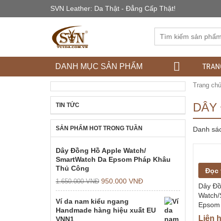
SVN Leather: Da Thật - Đẳng Cấp Thật!
TRAN
DANH MỤC SẢN PHẨM
Trang ch
DÂY
TIN TỨC
SẢN PHẨM HOT TRONG TUẦN
Danh sá
Dây Đồng Hồ Apple Watch/
SmartWatch Da Epsom Pháp Khâu
Thủ Công
Đọc 
950.000
VNĐ
1.650.000
VNĐ
Dây Đồ
Watch/
Ví da nam kiểu ngang
Epsom
Handmade hàng hiệu xuất EU
Liên h
VNN1