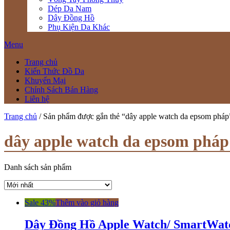
Dép Da Nam
Dây Đồng Hồ
Phụ Kiện Da Khác
Menu
Trang chủ
Kiến Thức Đồ Da
Khuyến Mại
Chính Sách Bán Hàng
Liên hệ
Trang chủ
/ Sản phẩm được gắn thẻ “dây apple watch da epsom pháp
dây apple watch da epsom pháp
Danh sách sản phẩm
Sale 43%
Thêm vào giỏ hàng
Dây Đồng Hồ Apple Watch/ SmartWat