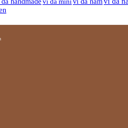
ví da n
í da handmade
ví da nam
ví da mini
sen
h