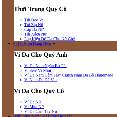
Thời Trang Quý Cô
Túi Đeo Vai
Túi Zip Nữ
Cặp Da Nữ
Túi Xách Nữ
Phụ Kiện Đồ Da Cho Nữ Giới
Ví Da Nam Hàng Hiệu
+
Ví Da Cho Quý Anh
Ví Da Nam Ngắn Bỏ Túi
Ví Sen/ Ví Mini
Ví Da Nam Cầm Tay/ Clutch Nam Da Bò Handmade
Ví Nam Da Cá Sấu
Ví Da Cho Quý Cô
Ví Da Nữ
Ví Mini Nữ
Ví Da Cầm Tay Nữ
Thắt Lưng Nam/ Nịt Bụng Da Thật
+