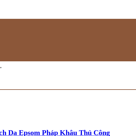
”
ch Da Epsom Pháp Khâu Thủ Công