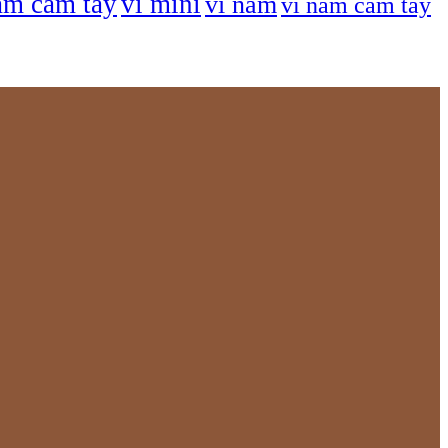
am cầm tay
ví mini
ví nam
ví nam cầm tay