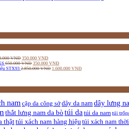
0.000
VNĐ
350.000
VNĐ
K6
650.000
VNĐ
350.000
VNĐ
Hiệu STX93
2.850.000
VNĐ
1.600.000
VNĐ
ch nam
dây lưng n
dây da nam
cặp da công sở
am
túi da
thắt lưng nam da bò
túi da nam
túi trốn
a thật
túi xách nam hàng hiệu
túi xách nam thời