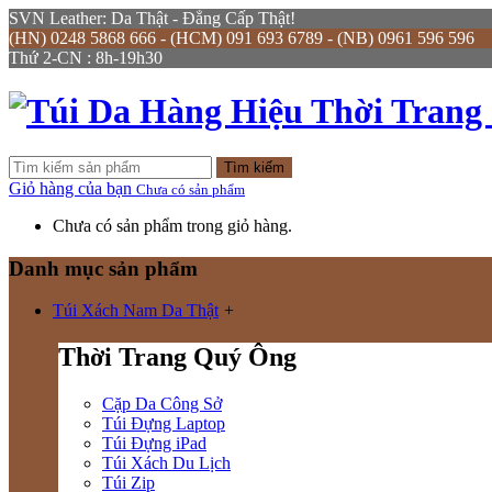
SVN Leather: Da Thật - Đẳng Cấp Thật!
(HN) 0248 5868 666 - (HCM) 091 693 6789 - (NB) 0961 596 596
Thứ 2-CN : 8h-19h30
Tìm kiếm
Giỏ hàng của bạn
Chưa có sản phẩm
Chưa có sản phẩm trong giỏ hàng.
Danh mục sản phẩm
Túi Xách Nam Da Thật
+
Thời Trang Quý Ông
Cặp Da Công Sở
Túi Đựng Laptop
Túi Đựng iPad
Túi Xách Du Lịch
Túi Zip