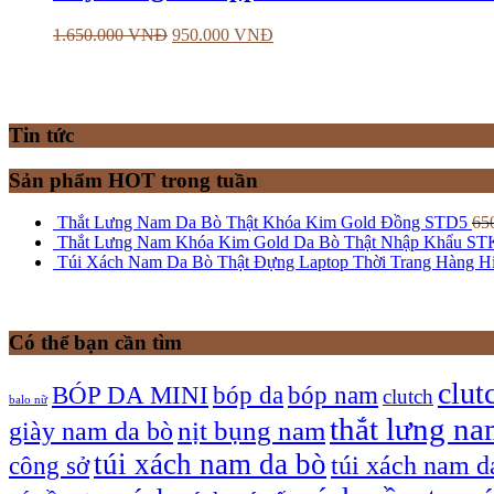
1.650.000
VNĐ
950.000
VNĐ
Tin tức
Sản phẩm HOT trong tuần
Thắt Lưng Nam Da Bò Thật Khóa Kim Gold Đồng STD5
65
Thắt Lưng Nam Khóa Kim Gold Da Bò Thật Nhập Khẩu ST
Túi Xách Nam Da Bò Thật Đựng Laptop Thời Trang Hàng 
Có thể bạn cần tìm
clut
bóp nam
BÓP DA MINI
bóp da
clutch
balo nữ
thắt lưng n
giày nam da bò
nịt bụng nam
túi xách nam da bò
túi xách nam d
công sở