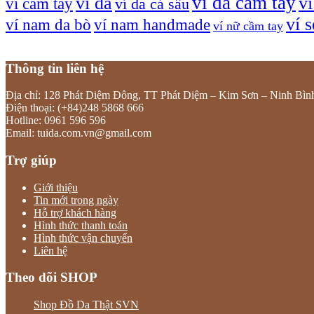
ví da cầm tay
ví da
v
ví cầm tay
ví da cá sấu
ví 
ví nam da bò
ví nam handmade
ví nữ cầm tay
Thông tin liên hệ
Địa chỉ: 128 Phát Diệm Đông, TT Phát Diệm – Kim Sơn – Ninh Bìn
Điện thoại: (+84)248 5868 666
Hotline: 0961 596 596
Email: tuida.com.vn@gmail.com
Trợ giúp
Giới thiệu
Tin mới trong ngày
Hỗ trợ khách hàng
Hình thức thanh toán
Hình thức vận chuyển
Liên hệ
Theo dõi SHOP
Shop Đồ Da Thật SVN