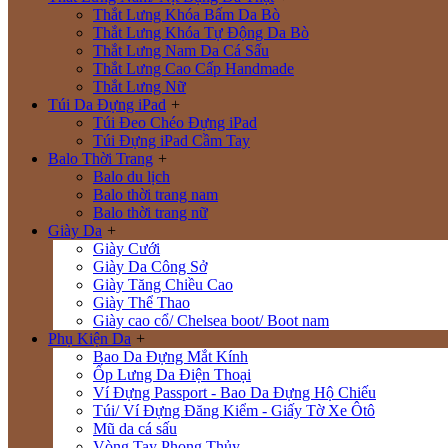
Thắt Lưng Khóa Bấm Da Bò
Thắt Lưng Khóa Tự Động Da Bò
Thắt Lưng Nam Da Cá Sấu
Thắt Lưng Cao Cấp Handmade
Thắt Lưng Nữ
Túi Da Đựng iPad
+
Túi Đeo Chéo Đựng iPad
Túi Đựng iPad Cầm Tay
Balo Thời Trang
+
Balo du lịch
Balo thời trang nam
Balo thời trang nữ
Giày Da
+
Giày Cưới
Giày Da Công Sở
Giày Tăng Chiều Cao
Giày Thể Thao
Giày cao cổ/ Chelsea boot/ Boot nam
Phụ Kiện Da
+
Bao Da Đựng Mắt Kính
Ốp Lưng Da Điện Thoại
Ví Đựng Passport - Bao Da Đựng Hộ Chiếu
Túi/ Ví Đựng Đăng Kiểm - Giấy Tờ Xe Ôtô
Mũ da cá sấu
Vòng Tay Phong Thủy