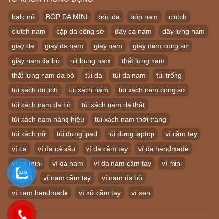
balo nữ
BÓP DA MINI
bóp da
bóp nam
clutch
clutch nam
cặp da công sở
dây da nam
dây lưng nam
giày da
giày da nam
giày nam
giày nam công sở
giày nam da bò
nịt bụng nam
thắt lưng nam
thắt lưng nam da bò
túi da
túi da nam
túi trống
túi xách du lịch
túi xách nam
túi xách nam công sở
túi xách nam da bò
túi xách nam da thật
túi xách nam hàng hiệu
túi xách nam thời trang
túi xách nữ
túi đựng ipad
túi đựng laptop
ví cầm tay
ví da
ví da cá sấu
ví da cầm tay
ví da handmade
ví da mini
ví da nam
ví da nam cầm tay
ví mini
ví nam
ví nam cầm tay
ví nam da bò
ví nam handmade
ví nữ cầm tay
ví sen