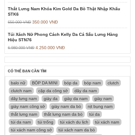
Thắt Lưng Nam Khóa Kim Gold Da Bò Thật Nhập Khẩu
STK6
350.000
VNĐ
650.000
VNĐ
Túi Xách Nữ Phong Cách Kelly Da Cá Sấu Lưng Hàng
Hiệu STN76
4.250.000
VNĐ
6.980.000
VNĐ
CÓ THỂ BẠN CẦN TÌM
balo nữ
BÓP DA MINI
bóp da
bóp nam
clutch
clutch nam
cặp da công sở
dây da nam
dây lưng nam
giày da
giày da nam
giày nam
giày nam công sở
giày nam da bò
nịt bụng nam
thắt lưng nam
thắt lưng nam da bò
túi da
túi da nam
túi trống
túi xách du lịch
túi xách nam
túi xách nam công sở
túi xách nam da bò