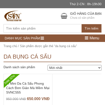
Thứ 2-CN : 8h-19h30
GIỎ HÀNG CỦA BẠN
Chưa có sản phẩm
Tìm kiếm
Menu
DANH MỤC SẢN PHẨM
Trang chủ
/ Sản phẩm được gắn thẻ “da bụng cá sấu”
DA BỤNG CÁ SẤU
Danh sách sản phẩm
Sale 32%
Ví Mini Da Cá Sấu Phong
Cách Đơn Giản Mà Mềm Mại
SVNCS55
650.000
VNĐ
950.000
VNĐ