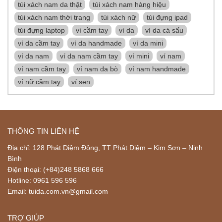
túi xách nam da thật
túi xách nam hàng hiệu
túi xách nam thời trang
túi xách nữ
túi đựng ipad
túi đựng laptop
ví cầm tay
ví da
ví da cá sấu
ví da cầm tay
ví da handmade
ví da mini
ví da nam
ví da nam cầm tay
ví mini
ví nam
ví nam cầm tay
ví nam da bò
ví nam handmade
ví nữ cầm tay
ví sen
THÔNG TIN LIÊN HỆ
Địa chỉ: 128 Phát Diệm Đông, TT Phát Diệm – Kim Sơn – Ninh
Bình
Điện thoại: (+84)248 5868 666
Hotline: 0961 596 596
Email: tuida.com.vn@gmail.com
TRỢ GIÚP