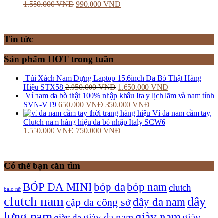
1.550.000
VNĐ
990.000
VNĐ
Tin tức
Sản phẩm HOT trong tuần
Túi Xách Nam Đựng Laptop 15.6inch Da Bò Thật Hàng
Hiệu STX58
2.950.000
VNĐ
1.650.000
VNĐ
Ví nam da bò thật 100% nhập khẩu Italy lịch lãm và nam tính
SVN-VT9
650.000
VNĐ
350.000
VNĐ
Ví da nam cầm tay,
Clutch nam hàng hiệu da bò nhập Italy SCW6
1.550.000
VNĐ
750.000
VNĐ
Có thể bạn cần tìm
bóp nam
BÓP DA MINI
bóp da
clutch
balo nữ
clutch nam
dây
dây da nam
cặp da công sở
lưng nam
giày nam
giày
giày da nam
giày da