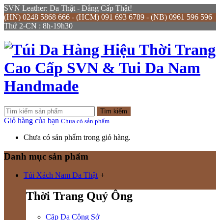
SVN Leather: Da Thật - Đẳng Cấp Thật!
(HN) 0248 5868 666 - (HCM) 091 693 6789 - (NB) 0961 596 596
Thứ 2-CN : 8h-19h30
Tìm kiếm
Giỏ hàng của bạn
Chưa có sản phẩm
Chưa có sản phẩm trong giỏ hàng.
Danh mục sản phẩm
Túi Xách Nam Da Thật
+
Thời Trang Quý Ông
Cặp Da Công Sở