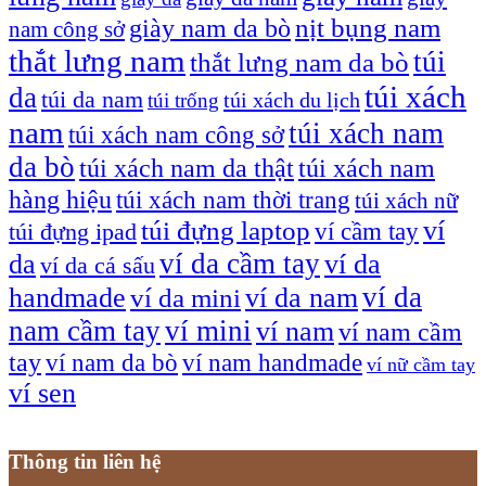
giày nam da bò
nịt bụng nam
nam công sở
thắt lưng nam
túi
thắt lưng nam da bò
túi xách
da
túi da nam
túi xách du lịch
túi trống
nam
túi xách nam
túi xách nam công sở
da bò
túi xách nam da thật
túi xách nam
hàng hiệu
túi xách nam thời trang
túi xách nữ
túi đựng laptop
ví
ví cầm tay
túi đựng ipad
ví da cầm tay
da
ví da
ví da cá sấu
ví da
handmade
ví da nam
ví da mini
nam cầm tay
ví mini
ví nam
ví nam cầm
tay
ví nam da bò
ví nam handmade
ví nữ cầm tay
ví sen
Thông tin liên hệ