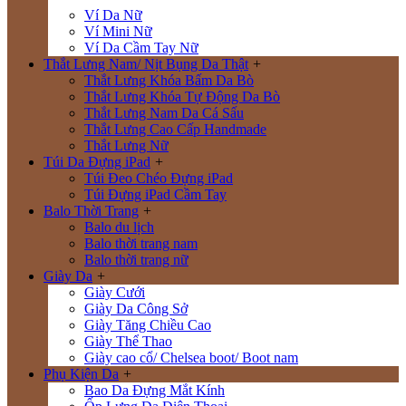
Ví Da Nữ
Ví Mini Nữ
Ví Da Cầm Tay Nữ
Thắt Lưng Nam/ Nịt Bụng Da Thật
+
Thắt Lưng Khóa Bấm Da Bò
Thắt Lưng Khóa Tự Động Da Bò
Thắt Lưng Nam Da Cá Sấu
Thắt Lưng Cao Cấp Handmade
Thắt Lưng Nữ
Túi Da Đựng iPad
+
Túi Đeo Chéo Đựng iPad
Túi Đựng iPad Cầm Tay
Balo Thời Trang
+
Balo du lịch
Balo thời trang nam
Balo thời trang nữ
Giày Da
+
Giày Cưới
Giày Da Công Sở
Giày Tăng Chiều Cao
Giày Thể Thao
Giày cao cổ/ Chelsea boot/ Boot nam
Phụ Kiện Da
+
Bao Da Đựng Mắt Kính