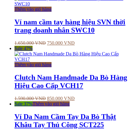
Thêm vào giỏ hàng
Ví nam cầm tay hàng hiệu SVN thời
trang doanh nhân SWC10
1.650.000
VNĐ
750.000
VNĐ
Sale 47%
Thêm vào giỏ hàng
Clutch Nam Handmade Da Bò Hàng
Hiệu Cao Cấp VCH17
1.590.000
VNĐ
850.000
VNĐ
Sale 37%
Thêm vào giỏ hàng
Ví Da Nam Cầm Tay Da Bò Thật
Khâu Tay Thủ Công SCT225