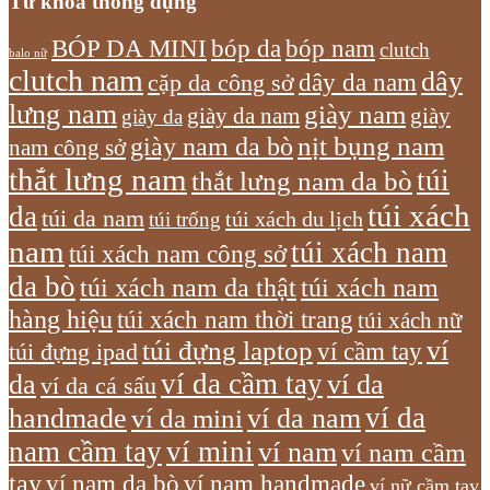
Từ khóa thông dụng
bóp nam
BÓP DA MINI
bóp da
clutch
balo nữ
clutch nam
dây
dây da nam
cặp da công sở
lưng nam
giày nam
giày
giày da nam
giày da
giày nam da bò
nịt bụng nam
nam công sở
thắt lưng nam
túi
thắt lưng nam da bò
túi xách
da
túi da nam
túi xách du lịch
túi trống
nam
túi xách nam
túi xách nam công sở
da bò
túi xách nam da thật
túi xách nam
hàng hiệu
túi xách nam thời trang
túi xách nữ
túi đựng laptop
ví
ví cầm tay
túi đựng ipad
ví da cầm tay
da
ví da
ví da cá sấu
ví da
handmade
ví da nam
ví da mini
nam cầm tay
ví mini
ví nam
ví nam cầm
tay
ví nam da bò
ví nam handmade
ví nữ cầm tay