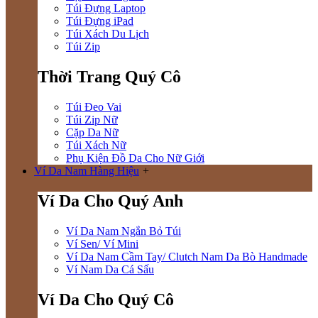
Túi Đựng Laptop
Túi Đựng iPad
Túi Xách Du Lịch
Túi Zip
Thời Trang Quý Cô
Túi Đeo Vai
Túi Zip Nữ
Cặp Da Nữ
Túi Xách Nữ
Phụ Kiện Đồ Da Cho Nữ Giới
Ví Da Nam Hàng Hiệu
+
Ví Da Cho Quý Anh
Ví Da Nam Ngắn Bỏ Túi
Ví Sen/ Ví Mini
Ví Da Nam Cầm Tay/ Clutch Nam Da Bò Handmade
Ví Nam Da Cá Sấu
Ví Da Cho Quý Cô