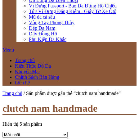
Ốp Lưng Da Điện Thoại
Ví Đựng Passport - Bao Da Đựng Hộ Chiếu
Túi/ Ví Đựng Đăng Kiểm - Giấy Tờ Xe Ôtô
Mũ da cá sấu
Vòng Tay Phong Thủy
Dép Da Nam
Dây Đồng Hồ
Phụ Kiện Da Khác
Menu
Trang chủ
Kiến Thức Đồ Da
Khuyến Mại
Chính Sách Bán Hàng
Liên hệ
Trang chủ
/ Sản phẩm được gắn thẻ “clutch nam handmade”
clutch nam handmade
Hiển thị 5 sản phẩm