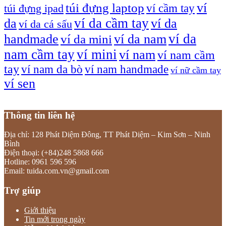
túi đựng laptop
ví
ví cầm tay
túi đựng ipad
ví da cầm tay
da
ví da
ví da cá sấu
ví da
handmade
ví da nam
ví da mini
nam cầm tay
ví mini
ví nam
ví nam cầm
tay
ví nam da bò
ví nam handmade
ví nữ cầm tay
ví sen
Thông tin liên hệ
Địa chỉ: 128 Phát Diệm Đông, TT Phát Diệm – Kim Sơn – Ninh
Bình
Điện thoại: (+84)248 5868 666
Hotline: 0961 596 596
Email: tuida.com.vn@gmail.com
Trợ giúp
Giới thiệu
Tin mới trong ngày