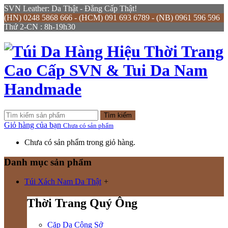
SVN Leather: Da Thật - Đẳng Cấp Thật!
(HN) 0248 5868 666 - (HCM) 091 693 6789 - (NB) 0961 596 596
Thứ 2-CN : 8h-19h30
Tìm kiếm
Giỏ hàng của bạn
Chưa có sản phẩm
Chưa có sản phẩm trong giỏ hàng.
Danh mục sản phẩm
Túi Xách Nam Da Thật
+
Thời Trang Quý Ông
Cặp Da Công Sở