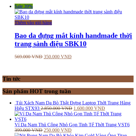
Sale 39%
Thêm vào giỏ hàng
Bao da đựng mắt kính handmade thời
trang sành điệu SBK10
569.000
VNĐ
350.000
VNĐ
Tin tức
Sản phẩm HOT trong tuần
Túi Xách Nam Da Bò Thật Đựng Laptop Thời Trang Hàng
Hiệu STX93
2.850.000
VNĐ
1.600.000
VNĐ
Ví Da Nam Thủ Công Nhỏ Gọn Tinh Tế Thời Trang VST6
399.000
VNĐ
250.000
VNĐ