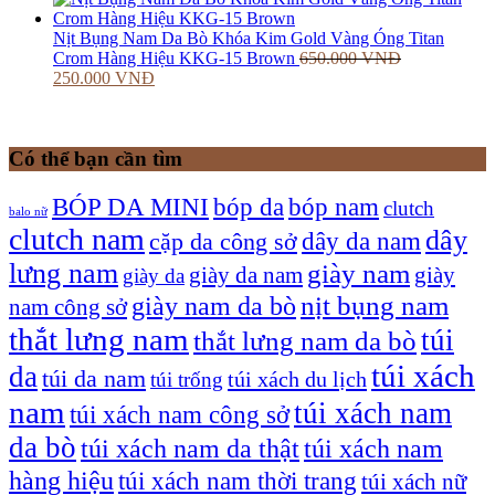
Nịt Bụng Nam Da Bò Khóa Kim Gold Vàng Óng Titan
Crom Hàng Hiệu KKG-15 Brown
650.000
VNĐ
250.000
VNĐ
Có thể bạn cần tìm
bóp nam
BÓP DA MINI
bóp da
clutch
balo nữ
clutch nam
dây
dây da nam
cặp da công sở
lưng nam
giày nam
giày
giày da nam
giày da
giày nam da bò
nịt bụng nam
nam công sở
thắt lưng nam
túi
thắt lưng nam da bò
túi xách
da
túi da nam
túi xách du lịch
túi trống
nam
túi xách nam
túi xách nam công sở
da bò
túi xách nam da thật
túi xách nam
hàng hiệu
túi xách nam thời trang
túi xách nữ