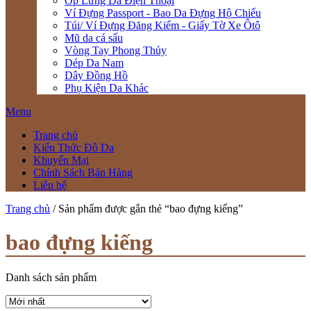
Ốp Lưng Da Điện Thoại
Ví Đựng Passport - Bao Da Đựng Hộ Chiếu
Túi/ Ví Đựng Đăng Kiểm - Giấy Tờ Xe Ôtô
Mũ da cá sấu
Vòng Tay Phong Thủy
Dép Da Nam
Dây Đồng Hồ
Phụ Kiện Da Khác
Menu
Trang chủ
Kiến Thức Đồ Da
Khuyến Mại
Chính Sách Bán Hàng
Liên hệ
Trang chủ
/ Sản phẩm được gắn thẻ “bao đựng kiếng”
bao đựng kiếng
Danh sách sản phẩm