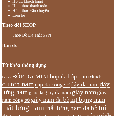
Hỗ trợ khách hàng
Hình thức thanh toán
Hình thức vận chuyển
Liên hệ
Theo dõi SHOP
Shop Đồ Da Thật SVN
Bản đồ
Từ khóa thông dụng
bóp nam
BÓP DA MINI
bóp da
clutch
balo nữ
clutch nam
dây
dây da nam
cặp da công sở
lưng nam
giày nam
giày
giày da nam
giày da
giày nam da bò
nịt bụng nam
nam công sở
thắt lưng nam
túi
thắt lưng nam da bò