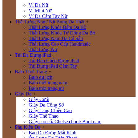
Ví Da Nữ
Ví Mini Nữ
Ví Da Cầm Tay Nữ
Thắt Lưng Nam/ Nịt Bụng Da Thật
+
Thắt Lưng Khóa Bấm Da Bò
Thắt Lưng Khóa Tự Động Da Bò
Thắt Lưng Nam Da Cá Sấu
Thắt Lưng Cao Cấp Handmade
Thắt Lưng Nữ
Túi Da Đựng iPad
+
Túi Đeo Chéo Đựng iPad
Túi Đựng iPad Cầm Tay
Balo Thời Trang
+
Balo du lịch
Balo thời trang nam
Balo thời trang nữ
Giày Da
+
Giày Cưới
Giày Da Công Sở
Giày Tăng Chiều Cao
Giày Thể Thao
Giày cao cổ/ Chelsea boot/ Boot nam
Phụ Kiện Da
+
Bao Da Đựng Mắt Kính