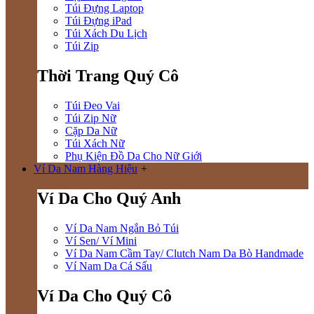
Túi Đựng Laptop
Túi Đựng iPad
Túi Xách Du Lịch
Túi Zip
Thời Trang Quý Cô
Túi Đeo Vai
Túi Zip Nữ
Cặp Da Nữ
Túi Xách Nữ
Phụ Kiện Đồ Da Cho Nữ Giới
Ví Da Nam Hàng Hiệu
+
Ví Da Cho Quý Anh
Ví Da Nam Ngắn Bỏ Túi
Ví Sen/ Ví Mini
Ví Da Nam Cầm Tay/ Clutch Nam Da Bò Handmade
Ví Nam Da Cá Sấu
Ví Da Cho Quý Cô