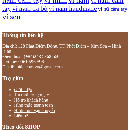
ví nam
ví nam cầm
tay
ví nam da bò
ví nam handmade
ví nữ cầm tay
ví sen
Thông tin liên hệ
Địa chỉ: 128 Phát Diệm Đông, TT Phát Diệm – Kim Sơn – Ninh
Bình
Điện thoại: (+84)248 5868 666
Hotline: 0961 596 596
Email: tuida.com.vn@gmail.com
Trợ giúp
Giới thiệu
Tin mới trong ngày
Hỗ trợ khách hàng
Hình thức thanh toán
Hình thức vận chuyển
Liên hệ
Theo dõi SHOP