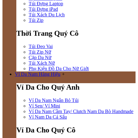
Túi Đựng Laptop
Túi Đựng iPad
Túi Xách Du Lịch
Túi Zip
Thời Trang Quý Cô
Túi Đeo Vai
Túi Zip Nữ
Cặp Da Nữ
Túi Xách Nữ
Phụ Kiện Đồ Da Cho Nữ Giới
Ví Da Nam Hàng Hiệu
+
Ví Da Cho Quý Anh
Ví Da Nam Ngắn Bỏ Túi
Ví Sen/ Ví Mini
Ví Da Nam Cầm Tay/ Clutch Nam Da Bò Handmade
Ví Nam Da Cá Sấu
Ví Da Cho Quý Cô