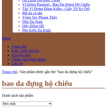
Ốp Lưng Da Điện Thoại
Ví Đựng Passport - Bao Da Đựng Hộ Chiếu
Túi/ Ví Đựng Đăng Kiểm - Giấy Tờ Xe Ôtô
Mũ da cá sấu
Vòng Tay Phong Thủy
Dép Da Nam
Dây Đồng Hồ
Phụ Kiện Da Khác
Menu
Trang chủ
Kiến Thức Đồ Da
Khuyến Mại
Chính Sách Bán Hàng
Liên hệ
Trang chủ
/ Sản phẩm được gắn thẻ “bao da đựng hộ chiếu”
bao da đựng hộ chiếu
Danh sách sản phẩm