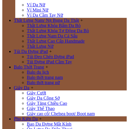
Ví Da Nữ
Ví Mini Nữ
Ví Da Cầm Tay Nữ
Thắt Lưng Nam/ Nịt Bụng Da Thật
+
Thắt Lưng Khóa Bấm Da Bò
Thắt Lưng Khóa Tự Động Da Bò
Thắt Lưng Nam Da Cá Sấu
Thắt Lưng Cao Cấp Handmade
Thắt Lưng Nữ
Túi Da Đựng iPad
+
Túi Đeo Chéo Đựng iPad
Túi Đựng iPad Cầm Tay
Balo Thời Trang
+
Balo du lịch
Balo thời trang nam
Balo thời trang nữ
Giày Da
+
Giày Cưới
Giày Da Công Sở
Giày Tăng Chiều Cao
Giày Thể Thao
Giày cao cổ/ Chelsea boot/ Boot nam
Phụ Kiện Da
+
Bao Da Đựng Mắt Kính