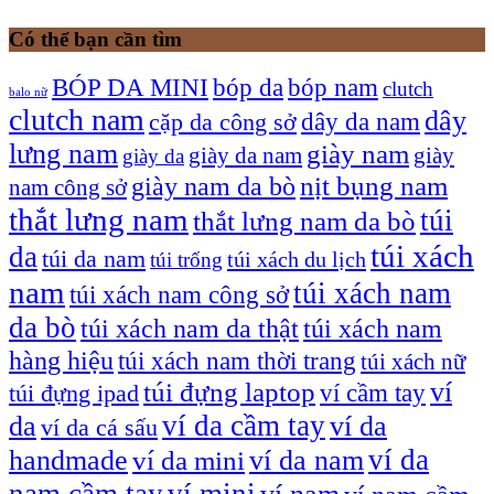
Có thể bạn cần tìm
bóp nam
BÓP DA MINI
bóp da
clutch
balo nữ
clutch nam
dây
dây da nam
cặp da công sở
lưng nam
giày nam
giày
giày da nam
giày da
giày nam da bò
nịt bụng nam
nam công sở
thắt lưng nam
túi
thắt lưng nam da bò
túi xách
da
túi da nam
túi xách du lịch
túi trống
nam
túi xách nam
túi xách nam công sở
da bò
túi xách nam da thật
túi xách nam
hàng hiệu
túi xách nam thời trang
túi xách nữ
túi đựng laptop
ví
ví cầm tay
túi đựng ipad
ví da cầm tay
da
ví da
ví da cá sấu
ví da
handmade
ví da nam
ví da mini
nam cầm tay
ví mini