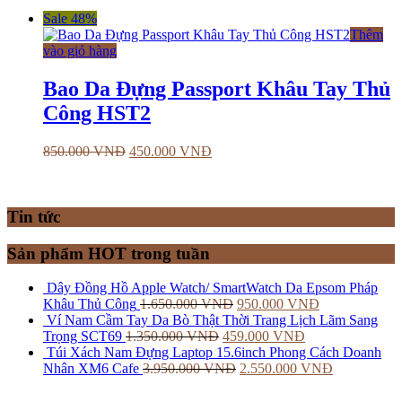
Sale 48%
Thêm
vào giỏ hàng
Bao Da Đựng Passport Khâu Tay Thủ
Công HST2
850.000
VNĐ
450.000
VNĐ
Tin tức
Sản phẩm HOT trong tuần
Dây Đồng Hồ Apple Watch/ SmartWatch Da Epsom Pháp
Khâu Thủ Công
1.650.000
VNĐ
950.000
VNĐ
Ví Nam Cầm Tay Da Bò Thật Thời Trang Lịch Lãm Sang
Trọng SCT69
1.350.000
VNĐ
459.000
VNĐ
Túi Xách Nam Đựng Laptop 15.6inch Phong Cách Doanh
Nhân XM6 Cafe
3.950.000
VNĐ
2.550.000
VNĐ