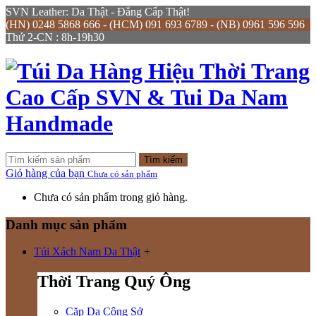
SVN Leather: Da Thật - Đẳng Cấp Thật!
(HN) 0248 5868 666 - (HCM) 091 693 6789 - (NB) 0961 596 596
Thứ 2-CN : 8h-19h30
Tìm kiếm
Giỏ hàng của bạn
Chưa có sản phẩm
Chưa có sản phẩm trong giỏ hàng.
Danh mục sản phẩm
Túi Xách Nam Da Thật
+
Thời Trang Quý Ông
Cặp Da Công Sở