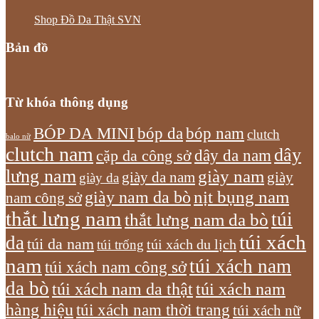
Shop Đồ Da Thật SVN
Bản đồ
Từ khóa thông dụng
bóp nam
BÓP DA MINI
bóp da
clutch
balo nữ
clutch nam
dây
dây da nam
cặp da công sở
lưng nam
giày nam
giày
giày da nam
giày da
giày nam da bò
nịt bụng nam
nam công sở
thắt lưng nam
túi
thắt lưng nam da bò
túi xách
da
túi da nam
túi xách du lịch
túi trống
nam
túi xách nam
túi xách nam công sở
da bò
túi xách nam da thật
túi xách nam
hàng hiệu
túi xách nam thời trang
túi xách nữ