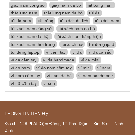
giày nam công sở
giày nam da bò
nịt bụng nam
thắt lưng nam
thắt lưng nam da bò
túi da
túi da nam
túi trống
túi xách du lịch
túi xách nam
túi xách nam công sở
túi xách nam da bò
túi xách nam da thật
túi xách nam hàng hiệu
túi xách nam thời trang
túi xách nữ
túi đựng ipad
túi đựng laptop
ví cầm tay
ví da
ví da cá sấu
ví da cầm tay
ví da handmade
ví da mini
ví da nam
ví da nam cầm tay
ví mini
ví nam
ví nam cầm tay
ví nam da bò
ví nam handmade
ví nữ cầm tay
ví sen
THÔNG TIN LIÊN HỆ
Địa chỉ: 128 Phát Diệm Đông, TT Phát Diệm – Kim Sơn – Ninh
Bình