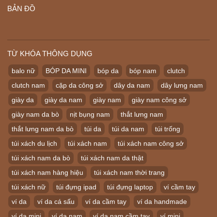
BẢN ĐỒ
TỪ KHÓA THÔNG DỤNG
balo nữ
BÓP DA MINI
bóp da
bóp nam
clutch
clutch nam
cặp da công sở
dây da nam
dây lưng nam
giày da
giày da nam
giày nam
giày nam công sở
giày nam da bò
nịt bụng nam
thắt lưng nam
thắt lưng nam da bò
túi da
túi da nam
túi trống
túi xách du lịch
túi xách nam
túi xách nam công sở
túi xách nam da bò
túi xách nam da thật
túi xách nam hàng hiệu
túi xách nam thời trang
túi xách nữ
túi đựng ipad
túi đựng laptop
ví cầm tay
ví da
ví da cá sấu
ví da cầm tay
ví da handmade
ví da mini
ví da nam
ví da nam cầm tay
ví mini