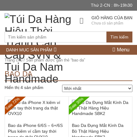
Thứ 2-CN : 8h-19h30
GIỎ HÀNG CỦA BẠN
Chưa có sản phẩm
Tìm kiếm
Menu
DANH MỤC SẢN PHẨM
Trang chủ
/ Sản phẩm được gắn thẻ “bao da”
BAO DA
Hiển thị 4 sản phẩm
Sale 72%
Sale 30%
Bao da iPhone 6/6S – 6+/6S
Bao Da Đựng Mắt Kính Da
Plus kiêm ví cầm tay thời
Bò Thật Hàng Hiệu