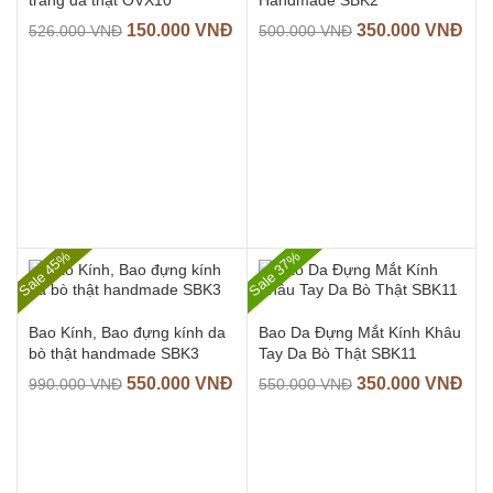
trang da thật OVX10
Handmade SBK2
150.000
VNĐ
350.000
VNĐ
526.000
VNĐ
500.000
VNĐ
Sale 45%
Sale 37%
Bao Kính, Bao đựng kính da
Bao Da Đựng Mắt Kính Khâu
bò thật handmade SBK3
Tay Da Bò Thật SBK11
550.000
VNĐ
350.000
VNĐ
990.000
VNĐ
550.000
VNĐ