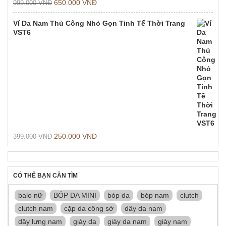
650.000
VNĐ
999.000
VNĐ
Ví Da Nam Thủ Công Nhỏ Gọn Tinh Tế Thời Trang
VST6
250.000
VNĐ
399.000
VNĐ
CÓ THỂ BẠN CẦN TÌM
balo nữ
BÓP DA MINI
bóp da
bóp nam
clutch
clutch nam
cặp da công sở
dây da nam
dây lưng nam
giày da
giày da nam
giày nam