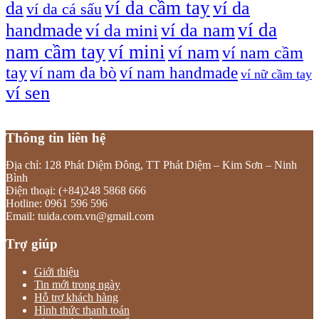
ví da cầm tay
da
ví da
ví da cá sấu
ví da
handmade
ví da nam
ví da mini
nam cầm tay
ví mini
ví nam
ví nam cầm
tay
ví nam da bò
ví nam handmade
ví nữ cầm tay
ví sen
Thông tin liên hệ
Địa chỉ: 128 Phát Diệm Đông, TT Phát Diệm – Kim Sơn – Ninh
Bình
Điện thoại: (+84)248 5868 666
Hotline: 0961 596 596
Email: tuida.com.vn@gmail.com
Trợ giúp
Giới thiệu
Tin mới trong ngày
Hỗ trợ khách hàng
Hình thức thanh toán