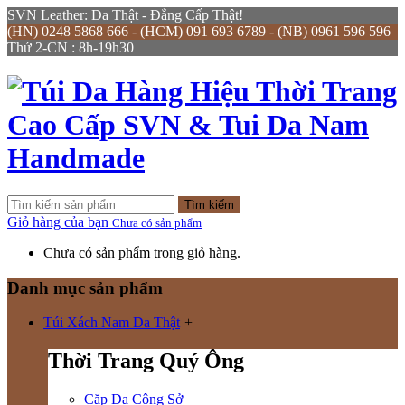
SVN Leather: Da Thật - Đẳng Cấp Thật!
(HN) 0248 5868 666 - (HCM) 091 693 6789 - (NB) 0961 596 596
Thứ 2-CN : 8h-19h30
Tìm kiếm
Giỏ hàng của bạn
Chưa có sản phẩm
Chưa có sản phẩm trong giỏ hàng.
Danh mục sản phẩm
Túi Xách Nam Da Thật
+
Thời Trang Quý Ông
Cặp Da Công Sở