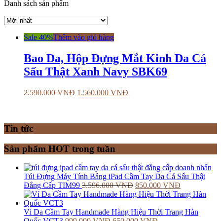
Danh sách sản phẩm
Sale 40%
Thêm vào giỏ hàng
Bao Da, Hộp Đựng Mắt Kinh Da Cá
Sấu Thật Xanh Navy SBK69
2.590.000
VNĐ
1.560.000
VNĐ
Tin tức
Sản phẩm HOT trong tuần
Túi Đựng Máy Tính Bảng iPad Cầm Tay Da Cá Sấu Thật
Đẳng Cấp TIM99
3.596.000
VNĐ
850.000
VNĐ
Ví Da Cầm Tay Handmade Hàng Hiệu Thời Trang Hàn
Quốc VCT3
999.000
VNĐ
650.000
VNĐ