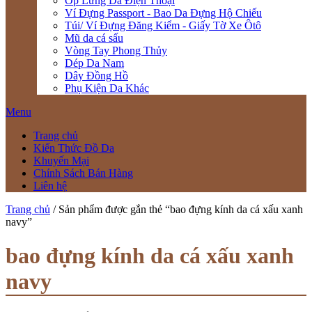
Ốp Lưng Da Điện Thoại
Ví Đựng Passport - Bao Da Đựng Hộ Chiếu
Túi/ Ví Đựng Đăng Kiểm - Giấy Tờ Xe Ôtô
Mũ da cá sấu
Vòng Tay Phong Thủy
Dép Da Nam
Dây Đồng Hồ
Phụ Kiện Da Khác
Menu
Trang chủ
Kiến Thức Đồ Da
Khuyến Mại
Chính Sách Bán Hàng
Liên hệ
Trang chủ
/ Sản phẩm được gắn thẻ “bao đựng kính da cá xấu xanh
navy”
bao đựng kính da cá xấu xanh
navy