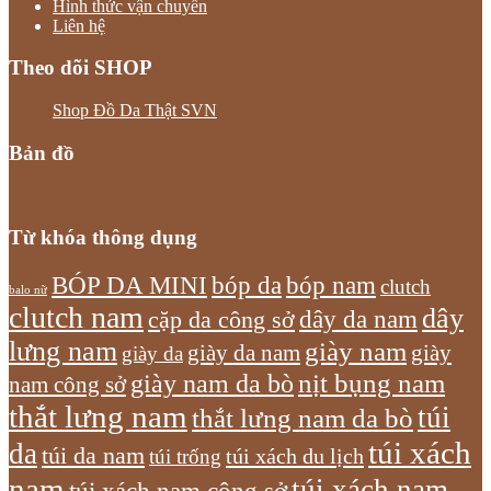
Hình thức vận chuyển
Liên hệ
Theo dõi SHOP
Shop Đồ Da Thật SVN
Bản đồ
Từ khóa thông dụng
bóp nam
BÓP DA MINI
bóp da
clutch
balo nữ
clutch nam
dây
dây da nam
cặp da công sở
lưng nam
giày nam
giày
giày da nam
giày da
giày nam da bò
nịt bụng nam
nam công sở
thắt lưng nam
túi
thắt lưng nam da bò
túi xách
da
túi da nam
túi xách du lịch
túi trống
nam
túi xách nam