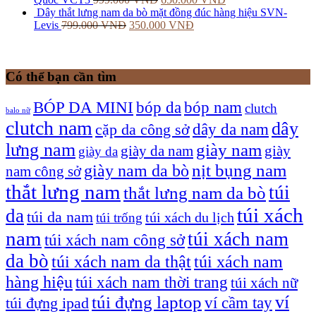
Dây thắt lưng nam da bò mặt đồng đúc hàng hiệu SVN-
Levis
799.000
VNĐ
350.000
VNĐ
Có thể bạn cần tìm
bóp nam
BÓP DA MINI
bóp da
clutch
balo nữ
clutch nam
dây
dây da nam
cặp da công sở
lưng nam
giày nam
giày
giày da nam
giày da
giày nam da bò
nịt bụng nam
nam công sở
thắt lưng nam
túi
thắt lưng nam da bò
túi xách
da
túi da nam
túi xách du lịch
túi trống
nam
túi xách nam
túi xách nam công sở
da bò
túi xách nam da thật
túi xách nam
hàng hiệu
túi xách nam thời trang
túi xách nữ
túi đựng laptop
ví
ví cầm tay
túi đựng ipad