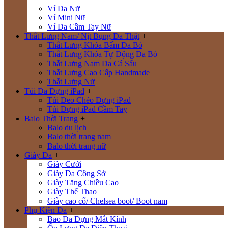
Ví Da Nữ
Ví Mini Nữ
Ví Da Cầm Tay Nữ
Thắt Lưng Nam/ Nịt Bụng Da Thật
+
Thắt Lưng Khóa Bấm Da Bò
Thắt Lưng Khóa Tự Động Da Bò
Thắt Lưng Nam Da Cá Sấu
Thắt Lưng Cao Cấp Handmade
Thắt Lưng Nữ
Túi Da Đựng iPad
+
Túi Đeo Chéo Đựng iPad
Túi Đựng iPad Cầm Tay
Balo Thời Trang
+
Balo du lịch
Balo thời trang nam
Balo thời trang nữ
Giày Da
+
Giày Cưới
Giày Da Công Sở
Giày Tăng Chiều Cao
Giày Thể Thao
Giày cao cổ/ Chelsea boot/ Boot nam
Phụ Kiện Da
+
Bao Da Đựng Mắt Kính