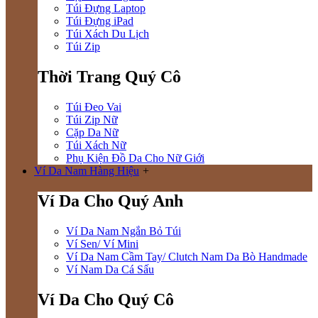
Túi Đựng Laptop
Túi Đựng iPad
Túi Xách Du Lịch
Túi Zip
Thời Trang Quý Cô
Túi Đeo Vai
Túi Zip Nữ
Cặp Da Nữ
Túi Xách Nữ
Phụ Kiện Đồ Da Cho Nữ Giới
Ví Da Nam Hàng Hiệu
+
Ví Da Cho Quý Anh
Ví Da Nam Ngắn Bỏ Túi
Ví Sen/ Ví Mini
Ví Da Nam Cầm Tay/ Clutch Nam Da Bò Handmade
Ví Nam Da Cá Sấu
Ví Da Cho Quý Cô